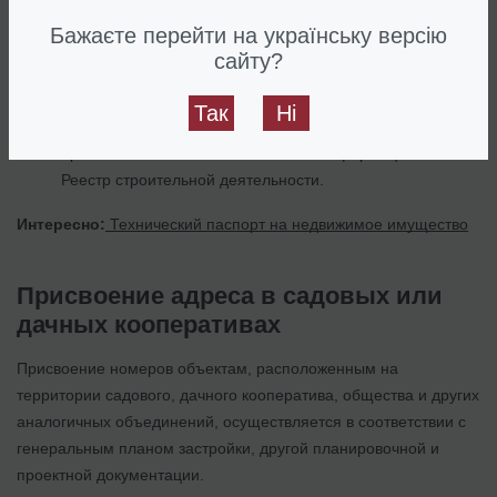
Бажаєте перейти на українську версію
в данном случае предоставить документы на
сайту?
присвоение адреса можно как после получения права
на проведение строительных работ, так и после ввода
Так
Ні
объекта в эксплуатацию. Тогда адрес считается
присвоенным с момента внесения информации в
Реестр строительной деятельности.
Интересно:
Технический паспорт на недвижимое имущество
Присвоение адреса в садовых или
дачных кооперативах
Присвоение номеров объектам, расположенным на
территории садового, дачного кооператива, общества и других
аналогичных объединений, осуществляется в соответствии с
генеральным планом застройки, другой планировочной и
проектной документации.