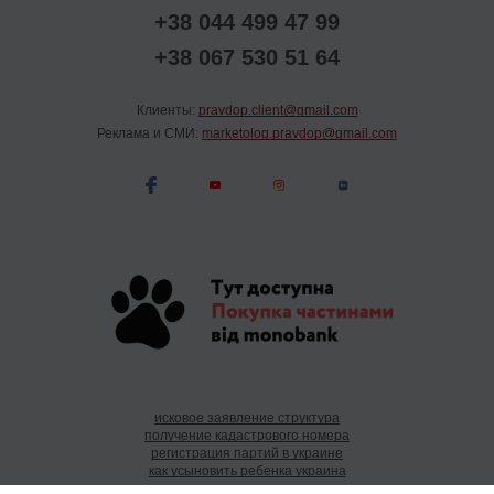
+38 044 499 47 99
+38 067 530 51 64
Клиенты:
pravdop.client@gmail.com
Реклама и СМИ:
marketolog.pravdop@gmail.com
исковое заявление структура
получение кадастрового номера
регистрация партий в украине
как усыновить ребенка украина
помощь в усыновлении в украине