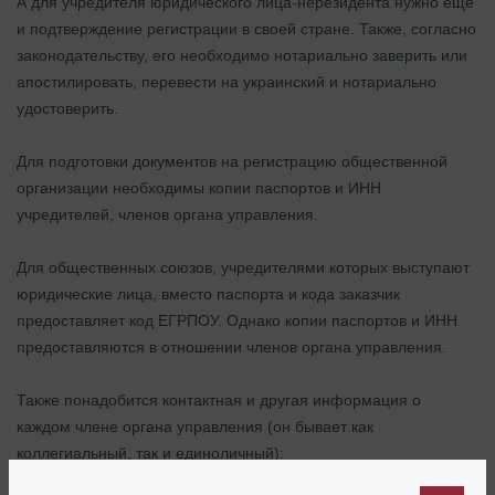
А для учредителя юридического лица-нерезидента нужно еще
и подтверждение регистрации в своей стране. Также, согласно
законодательству, его необходимо нотариально заверить или
апостилировать, перевести на украинский и нотариально
удостоверить.
Для подготовки документов на регистрацию общественной
организации необходимы копии паспортов и ИНН
учредителей, членов органа управления.
Для общественных союзов, учредителями которых выступают
юридические лица, вместо паспорта и кода заказчик
предоставляет код ЕГРПОУ. Однако копии паспортов и ИНН
предоставляются в отношении членов органа управления.
Также понадобится контактная и другая информация о
каждом члене органа управления (он бывает как
коллегиальный, так и единоличный):