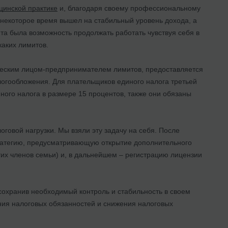
цинской практике
и, благодаря своему профессиональному
некоторое время вышел на стабильный уровень дохода, а
та была возможность продолжать работать чувствуя себя в
каких лимитов.
ическим лицом-предпринимателем лимитов, предоставляется
логообложения. Для плательщиков единого налога третьей
ного налога в размере 15 процентов, также они обязаны
говой нагрузки. Мы взяли эту задачу на себя. После
ратегию, предусматривающую открытие дополнительного
гих членов семьи) и, в дальнейшем – регистрацию лицензии
сохранив необходимый контроль и стабильность в своем
ия налоговых обязанностей и снижения налоговых