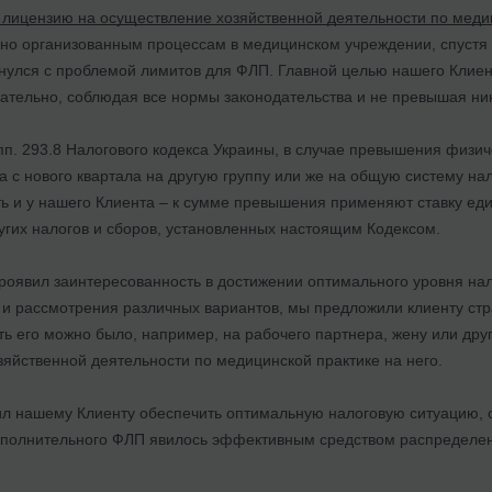
лицензию на осуществление хозяйственной деятельности по меди
ьно организованным процессам в медицинском учреждении, спустя 
кнулся с проблемой лимитов для ФЛП. Главной целью нашего Клиен
вательно, соблюдая все нормы законодательства и не превышая ни
 пп. 293.8 Налогового кодекса Украины, в случае превышения физ
 с нового квартала на другую группу или же на общую систему на
ть и у нашего Клиента – к сумме превышения применяют ставку еди
угих налогов и сборов, установленных настоящим Кодексом.
оявил заинтересованность в достижении оптимального уровня нало
 и рассмотрения различных вариантов, мы предложили клиенту ст
ь его можно было, например, на рабочего партнера, жену или дру
яйственной деятельности по медицинской практике на него.
ил нашему Клиенту обеспечить оптимальную налоговую ситуацию, 
ополнительного ФЛП явилось эффективным средством распределен