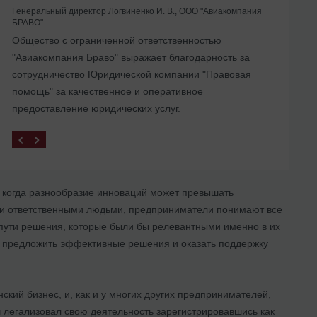
Генеральный директор Логвиненко И. В., ООО "Авиакомпания
БРАВО"
Помогли с ликвидацией иностранного
Общество с ограниченной ответственностью
представительства в Украине
"Авиакомпания Браво" выражает благодарность за
сотрудничество Юридической компании "Правовая
помощь" за качественное и оперативное
предоставление юридических услуг.
, когда разнообразие инноваций может превышать
 и ответственными людьми, предприниматели понимают все
 пути решения, которые были бы релевантными именно в их
т предложить эффективные решения и оказать поддержку
ий бизнес, и, как и у многих других предпринимателей,
 легализовал свою деятельность зарегистрировавшись как