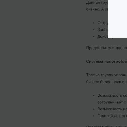
Данная группа налог
бизнес. А именно:
Сотрудничеств
Запланирован
Доход субъекта
Представители данно
Система налогообло
Третью группу упрощ
бизнес более расшире
Возможность со
сотрудничает 
Возможность на
Годовой доход 
Представители единог