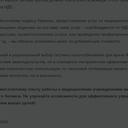
ов НДС.
 Налоговому кодексу Украины, предоставление услуг по медицинс
ющими лицензию на поставку таких услуг – освобождаются от НДС. 
массажа, косметологические услуги, или проведение профилактиче
 т.д. – вы обязаны уплачивать налог на добавленную стоимость.
ьный и рациональный выбор системы налогообложения для врача Ф
етствие законодательству, но и становится инструментом эффекти
 вам компетентную консультацию по налоговой оптимизации вашег
акже воплотить это в реальность.
многолетнему опыту работы с медицинскими учреждениями мы
о бизнеса. Не упускайте возможности для эффективного упр
нем ваших целей!
/2024