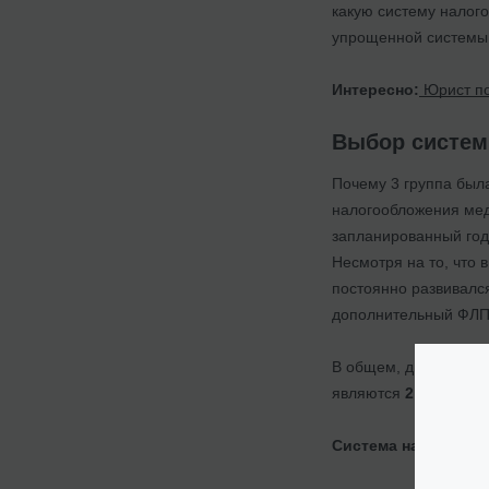
какую систему налого
упрощенной системы
Интересно:
Юрист по
Выбор систем
Почему 3 группа была
налогообложения мед
запланированный годо
Несмотря на то, что
постоянно развивалс
дополнительный ФЛП
В общем, двумя груп
являются
2 и 3 груп
Система налогообло