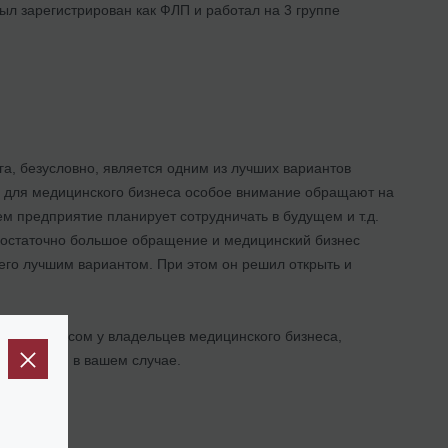
ыл зарегистрирован как ФЛП и работал на 3 группе
га, безусловно, является одним из лучших вариантов
 для медицинского бизнеса особое внимание обращают на
м предприятие планирует сотрудничать в будущем и т.д.
 достаточно большое обращение и медицинский бизнес
его лучшим вариантом. При этом он решил открыть и
ися спросом у владельцев медицинского бизнеса,
ет подойти в вашем случае.