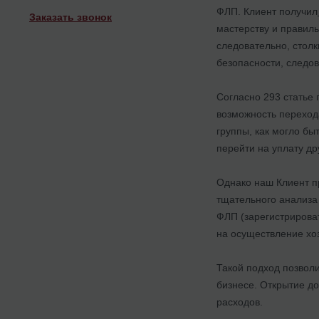
ФЛП. Клиент получил
Заказать звонок
мастерству и правил
следовательно, стол
безопасности, следо
Согласно 293 статье
возможность перехода
группы, как могло бы
перейти на уплату др
Однако наш Клиент пр
тщательного анализа
ФЛП (зарегистрироват
на осуществление хоз
Такой подход позвол
бизнесе. Открытие д
расходов.