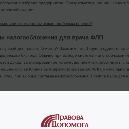
обложения избрало предприятие. Сразу отметим, что наш клиент б
 налогообложения.
 медицинскому праву: какие проблемы решает?
ы налогообложения для врача ФЛП
 лучшей для нашего Клиента? Заметим, что 3 группа единого нало
ицинского бизнеса. Обычно при выборе системы налогообложения
вой доход, запланированное количество наемных работников, с ке
 в нашем случае Клиент был зарегистрирован как ФЛП, у него было
я. Итак, при выборе системы налогообложения 3 группа была для н
.
пами упрощенной системы налогообложения, наиболее пользующим
пы
. Рассмотрим подробнее, почему именно они и какая группа мож
жения для врача ФЛП: 2 группа единого налога