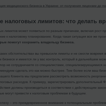
ция медицинского бизнеса в Украине: от получения лицензии до п
 налоговых лимитов: что делать вр
х лимитов может появиться по разным причинам, включая рост пр
ие к налоговому планированию. Когда такая ситуация все же прои
рые помогут сохранить владельцу бизнеса.
каких обстоятельствах вы превысили лимиты и не смогли вовремя 
м бизнесе и имеется ли у вас контроль, который в дальнейшем мож
 пор не сотрудничаете со специалистами, специализирующимися на 
омендуем сделать это как можно быстрее. Тем более если ваш биз
 нашего Клиента мы предлагаем рассмотреть возможность реорган
оговых расходов. К примеру, зарегистрировать дополнительный Ф
ствия должны производиться в соответствии с действующим закон
рые могут привести к налоговым проблемам в будущем.
 успеху – это преждевременное внимание к потенциальным проблем