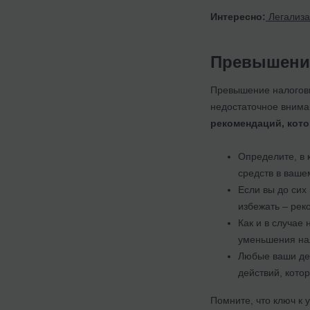
Интересно:
Легализа
Превышение
Превышение налоговы
недостаточное вниман
рекомендаций, кото
Определите, в 
средств в ваше
Если вы до сих
избежать – рек
Как и в случае
уменьшения нал
Любые ваши дей
действий, кото
Помните, что ключ к