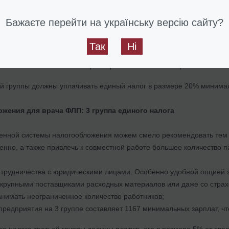
ообложения является лучшим вариантом для субъектов хозяйствов
Бажаєте перейти на українську версію сайту?
о с юридическими лицами –
не предусмотрено
;
Так
Ні
о найм
не более
10 сотрудников;
 составляет
не более
834 размеров минимальной заработной плат
й группы должны уплачивать единый налог в размере 20% минима
жения для врача ФЛП: 3 группа единого налога
енной системы налогообложения можем смело рекомендовать тем 
нно, а также привлечь к совместной работе большее количество пар
трудничества с юридическими лицами. Особенно удобной опцией э
с крупными поставщиками расходных материалов или даже со стра
нимать неограниченное количество работников;
предприятия на 3 группе составляет 1167 минимальных зарплат, ч
о налога третьей группы должны платить его в размере 5% от свое