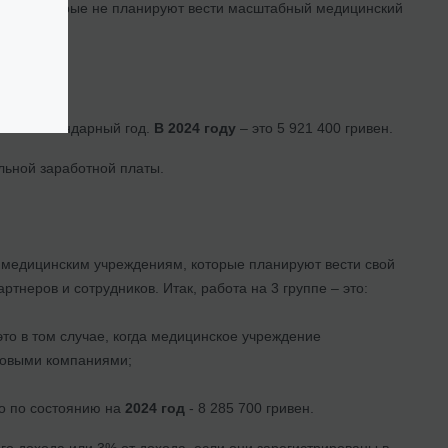
ания, которые не планируют вести масштабный медицинский
ы на календарный год.
В 2024 году
– это 5 921 400 гривен.
льной заработной платы.
медицинским учреждениям, которые планируют вести свой
тнеров и сотрудников. Итак, работа на 3 группе – это:
то в том случае, когда медицинское учреждение
ховыми компаниями;
то по состоянию на
2024 год
- 8 285 700 гривен.
го дохода или 3% от дохода, если они зарегистрированы в