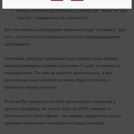
не было ли у нее долгов или начисленных штрафов;
велась ли ранее деятельность, и если да - была ли она
“чистой”, подавалась ли отчетность?
Все эти вопросы необходимо прояснить еще “на берегу” для
того, чтоб потом не разбираться с резко образовавшимися
проблемами.
Компании, которые предлагает для покупки наша фирма,
зарегистрированы нашими юристами “с нуля” и никому не
передавались. По ним не ведется деятельность, а все
регистрационные документы можно будет получить и
проверить перед покупкой.
Если же Вы присмотрели себе финансовую компанию у
другого продавца, но хотите быть на 100% уверены в
безопасности такой сделки - мы можем предложить услуги
проверки компании и контрагента перед покупкой.