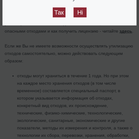
Такая
лицензия
может понадобиться Вам в том случае, если
Так
Ні
Вы решите все делать самостоятельно, в том числе и
утилизировать опасные отходы. Больше о том, что считается
опасными отходами и как получить лицензию - читайте
здесь
.
Если же Вы не имеете возможности осуществлять утилизацию
отходов самостоятельно, можно действовать следующим
образом:
отходы могут храниться в течение 1 года. Но при этом
на каждое место хранения отходов (в том числе
временное) составляется специальный паспорт, в
котором указывается информация об отходах,
конкретный вид отходов, их происхождение,
технические, физико-химические, технологические,
экологические, санитарные, экономические и другие
показатели, методы их измерения и контроля, а также о
технологии их сбора, перевозки, хранения, обработки,