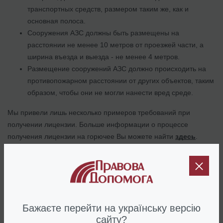
транспортных средств, размером таким же, как и
основная полоса.
Сооружения АЗС должны быть размещены на
расстоянии не менее 10 метров от проезжей части, а
ширина въезда и выезда - не менее 4 метров.
Размещение сооружений АЗС должно происходить на
противопожарном расстоянии от других объектов, таким
образом, чтобы они не могли нанести вред среде.
Мы привели лишь несколько примеров требований при
получении лицензии. Больше информации о процессе
получения лицензии на горючее Вы можете найти
здесь
.
Наши юристы могут взять на себя всю работу по подготовке
документов для получения лицензии на топливо.
5. Лицензия на обращение с
Бажаєте перейти на українську версію
опасными отходами.
сайту?