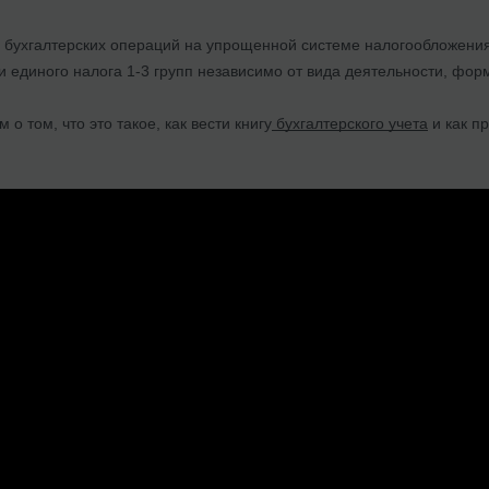
бухгалтерских операций на упрощенной системе налогообложения я
 единого налога 1-3 групп независимо от вида деятельности, фор
о том, что это такое, как вести книгу
бухгалтерского учета
и как п