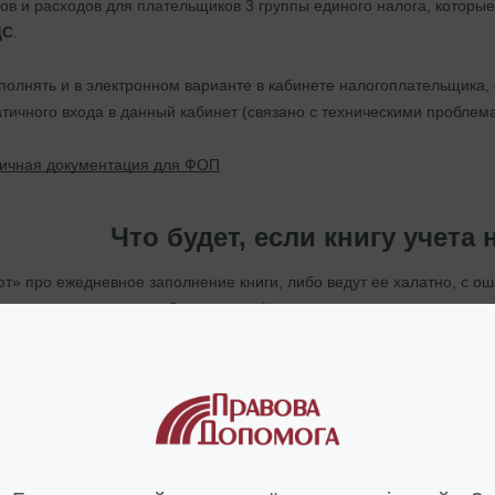
дов и расходов для плательщиков 3 группы единого налога, котор
ДС
.
полнять и в электронном варианте в кабинете налогоплательщика, о
тичного входа в данный кабинет (связано с техническими проблема
ичная документация для ФОП
Что будет, если книгу учета
т» про ежедневное заполнение книги, либо ведут ее халатно, с ош
м случае применяются 2 вида штрафа:
ый - на данный момент от 51 до 85 грн;
а несоблюдение требований учета - 510 грн при первой проверке и
веряющими будет выявлен факт невнесения доходов в книгу, буде
обы Ваша книга учета заполнялась правильно и вовремя -
пор