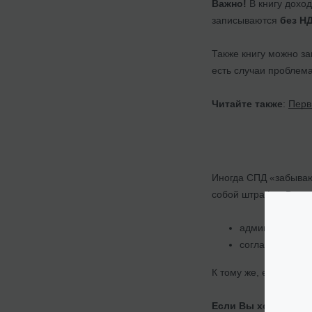
Важно!
В книгу дохо
записываются
без Н
Также книгу можно за
есть случаи проблема
Читайте также
:
Перв
Иногда СПД «забываю
собой штрафы. В это
административн
согласно НКУ з
К тому же, если про
Если Вы хотите, чт