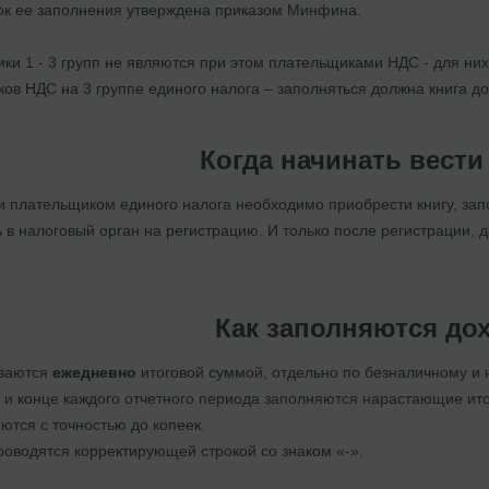
ок ее заполнения утверждена приказом Минфина.
ки 1 - 3 групп не являются при этом плательщиками НДС - для ни
ов НДС на 3 группе единого налога – заполняться должна книга до
Когда начинать вести
и плательщиком единого налога необходимо приобрести книгу, зап
 в налоговый орган на регистрацию. И только после регистрации, 
Как заполняются до
ваются
ежедневно
итоговой суммой, отдельно по безналичному и
 и конце каждого отчетного периода заполняются нарастающие ит
тся с точностью до копеек.
оводятся корректирующей строкой со знаком «-».