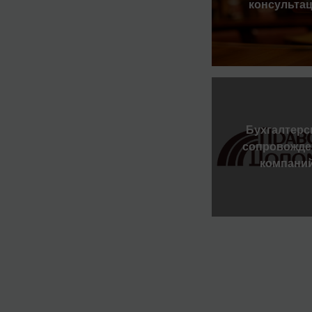
консульта
Бухгалтерс
сопровожде
компани