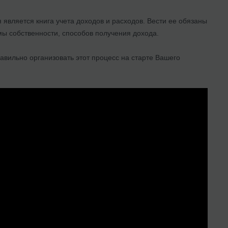
вляется книга учета доходов и расходов. Вести ее обязаны
мы собственности, способов получения дохода.
равильно организовать этот процесс на старте Вашего