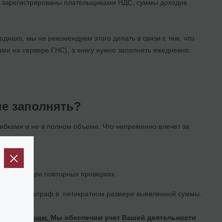
ые зарегистрированы плательщиками НДС, суммы доходов
днако, мы не рекомендуем этого делать в связи с тем, что
ми на сервере ГНС), а книгу нужно заполнять ежедневно.
 не заполнять?
ибками и не в полном объеме. Что непременно влечет за
 1020 грн при повторных проверках.
т применен штраф в пятикратном размере выявленной суммы.
учите это нам.
Мы обеспечим учет Вашей деятельности