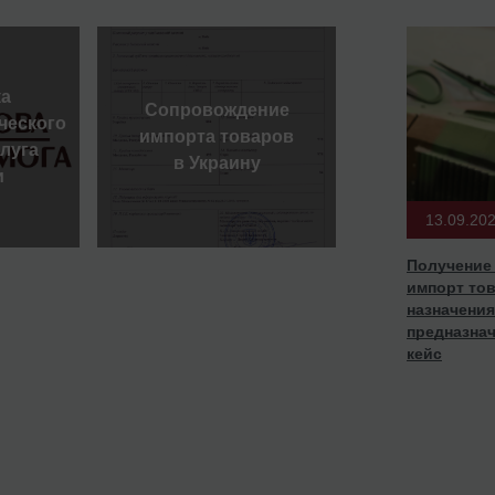
ка
Сопровождение
ческого
импорта товаров
слуга
в Украину
и
13.09.20
Получение
импорт то
назначения
предназна
кейс