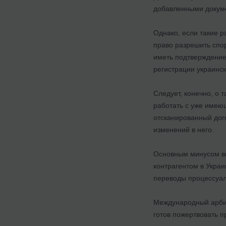
добавленными докуме
Однако, если такие 
право разрешить спор
иметь подтверждение
регистрации украинс
Следует, конечно, о т
работать с уже имеющ
отсканированный дог
изменений в него.
Основным минусом вы
контрагентом в Украи
переводы процессуал
Международный арбитр
готов пожертвовать 