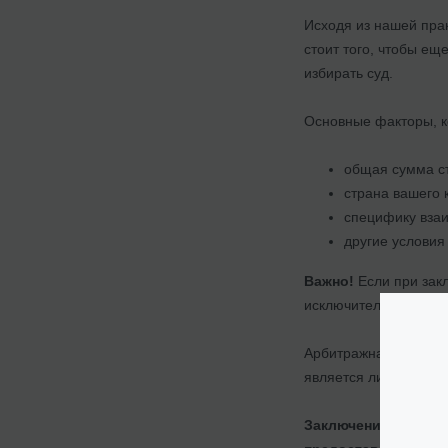
Исходя из нашей прак
стоит того, чтобы ещ
избирать суд.
Основные факторы, к
общая сумма ст
страна вашего 
специфику вза
другие условия 
Важно!
Если при закл
исключительно в меж
Арбитражная оговорк
является лишь часть
Заключение договор