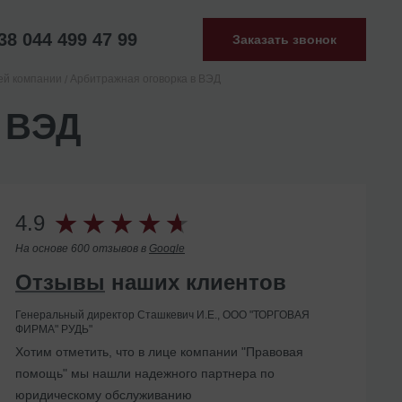
38 044 499 47 99
Заказать звонок
ей компании
Арбитражная оговорка в ВЭД
 ВЭД
4.9
На основе 600 отзывов в
Google
Отзывы
наших клиентов
Генеральный директор Сташкевич И.Е., ООО "ТОРГОВАЯ
ФИРМА" РУДЬ"
Помогли с ликвидацией иностранного
Хотим отметить, что в лице компании "Правовая
представительства в Украине
помощь" мы нашли надежного партнера по
юридическому обслуживанию