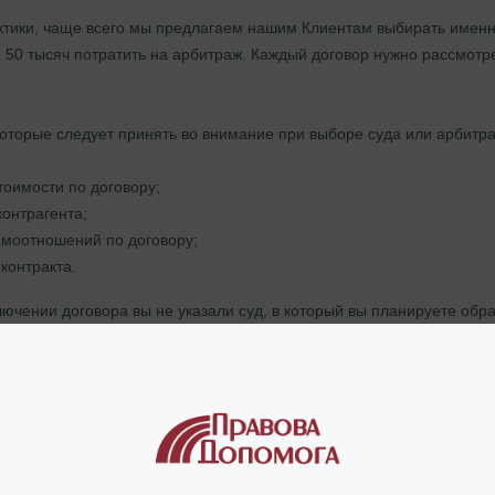
тики, чаще всего мы предлагаем нашим Клиентам выбирать именно 
е 50 тысяч потратить на арбитраж. Каждый договор нужно рассмотре
оторые следует принять во внимание при выборе суда или арбитр
оимости по договору;
контрагента;
имоотношений по договору;
контракта.
ючении договора вы не указали суд, в который вы планируете обра
дународный арбитраж. Но это очень усложнит работу адвокату.
а – лишь часть комплексной подготовки процесса заключения внешн
ю процесса воплощения внешнеэкономической деятельности.
а с предусмотрением всех возможных будущих ситуаций – га