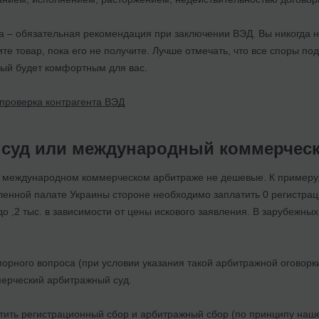
а – обязательная рекомендация при заключении ВЭД. Вы никогда н
ите товар, пока его не получите. Лучше отмечать, что все споры по
рый будет комфортным для вас.
проверка контрагента ВЭД
 суд или международный коммерчес
 международном коммерческом арбитраже не дешевые. К примеру,
енной палате Украины стороне необходимо заплатить 0 регистраци
 до ,2 тыс. в зависимости от цены искового заявления. В зарубеж
орного вопроса (при условии указания такой арбитражной оговорк
ерческий арбитражный суд.
тить регистрационный сбор и арбитражный сбор (по принципу наше