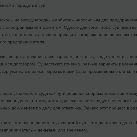
нтами передать в суд.
расходы на международный арбитраж непосильны для предпринимат
 с иностранным контрагентом. Однако для того, чтобы суд имел во
 того, что стороны договора пришли к согласию по решению всех 
кого предпринимателя.
аких вещах договариваться заранее, поскольку, когда уже есть конф
имся договором. Существуют, конечно, разные варианты изменения
овор уже есть в банке, через который были произведены оплаты, 
бора украинского суда как пути решения спорных моментов между
не очень долго, потому что каждое заседание следует переносить 
ьных документов по делу для ответчика. Однако этот процесс в р
аж – это очень дорого, а украинский суд – это достаточно долго.
предприниматель – деньгами или временем.