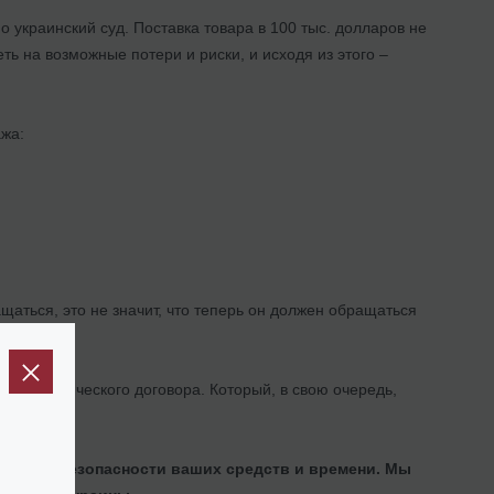
украинский суд. Поставка товара в 100 тыс. долларов не
ть на возможные потери и риски, и исходя из этого –
ажа:
щаться, это не значит, что теперь он должен обращаться
еэкономического договора. Который, в свою очередь,
рантия безопасности ваших средств и времени. Мы