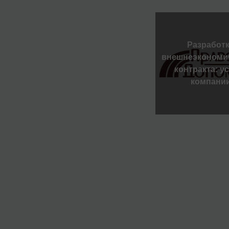
Разработ
внешнеэкономи
контракта: у
компани