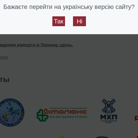
е услуги в рамках сопровождения операций импорта или эксп
Бажаєте перейти на українську версію сайту?
свой вопрос?
Так
Ні
 ВЭД здесь.
дения импорта в Украину здесь.
/2022
нты