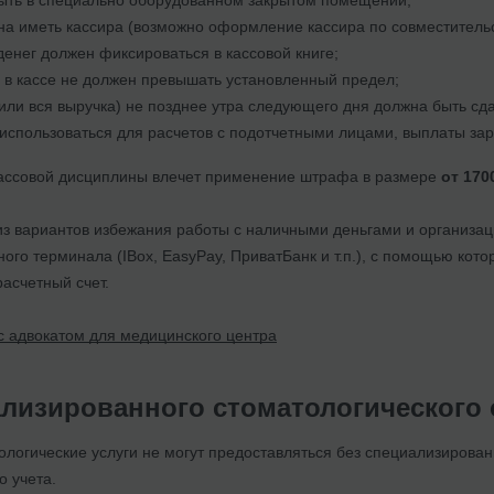
а иметь кассира (возможно оформление кассира по совместительс
денег должен фиксироваться в кассовой книге;
в в кассе не должен превышать установленный предел;
(или вся выручка) не позднее утра следующего дня должна быть сд
 использоваться для расчетов с подотчетными лицами, выплаты за
ассовой дисциплины влечет применение штрафа в размере
от 170
з вариантов избежания работы с наличными деньгами и организац
ого терминала (IBox, EasyPay, ПриватБанк и т.п.), с помощью кото
асчетный счет.
с адвокатом для медицинского центра
ализированного стоматологического
ологические услуги не могут предоставляться без специализирован
о учета.