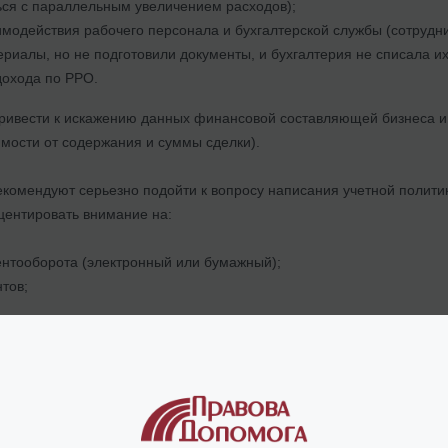
ся с параллельным увеличением расходов);
имодействия рабочего персонала и бухгалтерской службы (сотрудн
риалы, но не подготовили документы, и бухгалтерия не списала их
дохода по РРО.
 привести к искажению данных финансовой составляющей бизнеса
имости от содержания и суммы сделки).
комендуют серьезно подойти к вопросу написания учетной полити
центировать внимание на:
нтооборота (электронный или бумажный);
тов;
счетов с клиентами;
вления услуг и используемого оборудования;
оналом;
риал при оказании услуг;
ебестоимости услуг и цены.