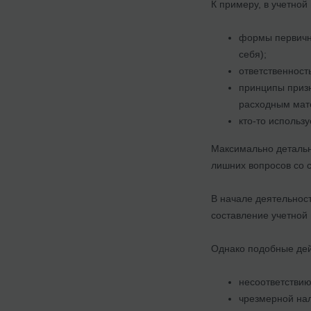
К примеру, в учетной
формы первичны
себя);
ответственность
принципы призна
расходным мат
кто-то использу
Максимально детальн
лишних вопросов со 
В начале деятельнос
составление учетной
Однако подобные дей
несоответствию
чрезмерной нал