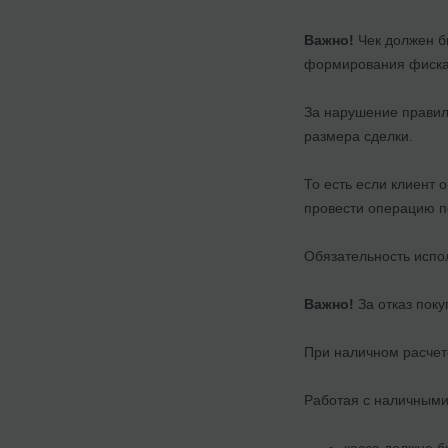
Важно!
Чек должен б
формирования фискал
За нарушение правил
размера сделки.
То есть если клиент 
провести операцию по
Обязательность испо
Важно!
За отказ пок
При наличном расчете
Работая с наличными
касса должна 