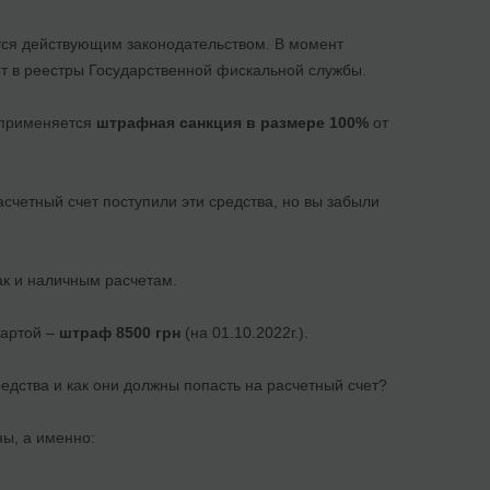
тся действующим законодательством. В момент
т в реестры Государственной фискальной службы.
 применяется
штрафная санкция в размере 100%
от
асчетный счет поступили эти средства, но вы забыли
ак и наличным расчетам.
картой –
штраф 8500 грн
(на 01.10.2022г.).
редства и как они должны попасть на расчетный счет?
ы, а именно: