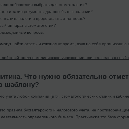
налогообложения выбрать для стоматологии?
лтер и какие документы должны быть в наличии?
ак платить налоги и представлять отчетность?
вый аппарат в стоматологии?
анизационные вопросы.
огут найти ответы и сэкономят время, взяв на себя организацию 
 действий, когда в медицинское учреждение пришел недовольный 
литика. Что нужно обязательно отме
по шаблону?
го учета любой компании (в т.ч. стоматологических клиник и кабине
 это правила бухгалтерского и налогового учета, не противоречащ
 деятельность определенного бизнеса. Практически это база форм