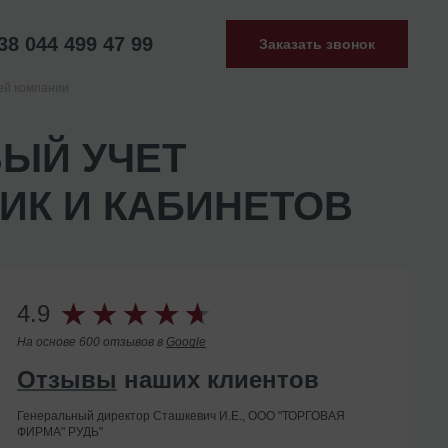
38 044 499 47 99
Заказать звонок
ей компании
ВЫЙ УЧЕТ
ИК И КАБИНЕТОВ
4.9
На основе 600 отзывов в
Google
Отзывы
наших клиентов
Генеральный директор Сташкевич И.Е., ООО "ТОРГОВАЯ
ФИРМА" РУДЬ"
Помогли с ликвидацией иностранного