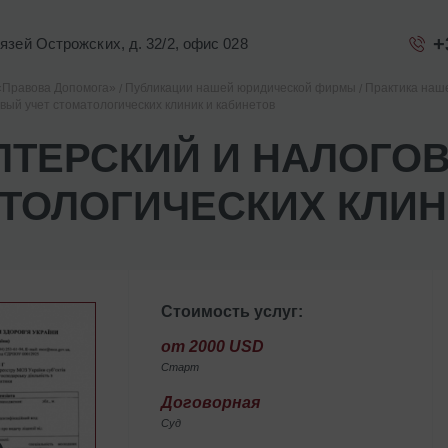
+
Князей Острожских, д. 32/2, офис 028
«Правова Допомога»
Публикации нашей юридической фирмы
Практика наш
вый учет стоматологических клиник и кабинетов
ЛТЕРСКИЙ И НАЛОГО
ТОЛОГИЧЕСКИХ КЛИН
Стоимость услуг:
от 2000 USD
Старт
Договорная
Суд