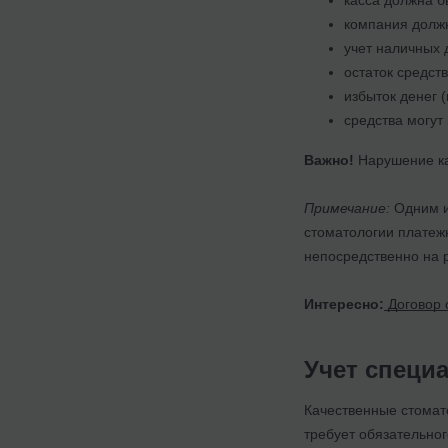
компания должн
учет наличных 
остаток средст
избыток денег 
средства могут
Важно!
Нарушение к
Примечание:
Одним и
стоматологии платежн
непосредственно на р
Интересно:
Договор 
Учет специ
Качественные стомат
требует обязательног