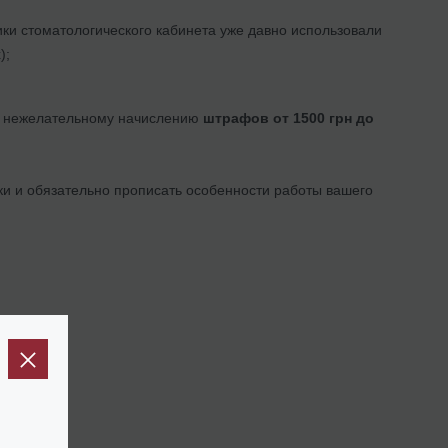
ики стоматологического кабинета уже давно использовали
);
 и нежелательному начислению
штрафов от 1500 грн до
ки и обязательно прописать особенности работы вашего