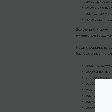
амортизировать
отсутствию вза
расходные мате
не отражению 
Все эти риски могут
миллионов
(в завис
Наши специалисты ре
бизнеса, а именно ак
правила докуме
формы докумен
систему учета;
особенности ра
место предоста
расчеты с перс
расходный мате
формирование с