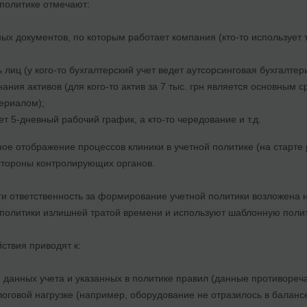
 политике отмечают:
х документов, по которым работает компания (кто-то использует 
 лиц (у кого-то бухгалтерский учет ведет аутсорсинговая бухгалтер
ния активов (для кого-то актив за 7 тыс. грн является основным ср
ериалом);
ет 5-дневный рабочий график, а кто-то чередование и т.д.
ое отображение процессов клиники в учетной политике (на старте
стороны контролирующих органов.
ти ответственность за формирование учетной политики возложена н
 политики излишней тратой времени и используют шаблонную полит
ствия приводят к:
 данных учета и указанных в политике правил (данные противореча
оговой нагрузке (например, оборудование не отразилось в балансе