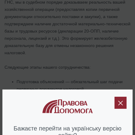
ГНС, мы в судебном порядке доказываем реальность вашей
хозяйственной операции (предоставляя копии первичной
документации относительно поставки и закупки), а также
подтверждаем наличие достаточной материально-технической
базы и трудовых ресурсов (декларации 20-ОПП, наличие
персонала, лицензий и т.д.). Это формирует железобетонную
доказательную базу для отмены незаконного решения
налоговой.
Следующие этапы нашего сотрудничества:
Подготовка объяснений — обязательный шаг подачи
первичных документов налоговой.
Судебное сопровождение “под ключ”, собираем
доказательную базу, которая не оставляет шансов
налоговикам.
Исполнение решения, сопровождаем процесс до
фактической регистрации накладной.
Бажаєте перейти на українську версію