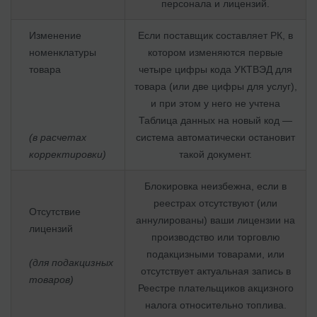
персонала и лицензий.
Изменение
Если поставщик составляет РК, в
номенклатуры
котором изменяются первые
товара
четыре цифры кода УКТВЭД для
товара (или две цифры для услуг),
и при этом у него не учтена
Таблица данных на новый код —
(в расчетах
система автоматически остановит
корректировки)
такой документ.
Блокировка неизбежна, если в
реестрах отсутствуют (или
Отсутствие
аннулированы) ваши лицензии на
лицензий
производство или торговлю
подакцизными товарами, или
(для подакцизных
отсутствует актуальная запись в
товаров)
Реестре плательщиков акцизного
налога относительно топлива.