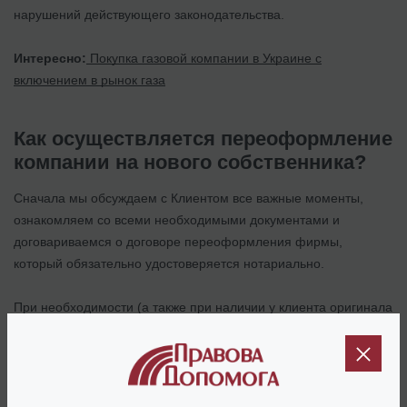
нарушений действующего законодательства.
Интересно:
Покупка газовой компании в Украине с
включением в рынок газа
Как осуществляется переоформление
компании на нового собственника?
Сначала мы обсуждаем с Клиентом все важные моменты,
ознакомляем со всеми необходимыми документами и
договариваемся о договоре переоформления фирмы,
который обязательно удостоверяется нотариально.
При необходимости (а также при наличии у клиента оригинала
паспорта и идентификационного кода) сделку у нотариуса
можно совершить в тот же день. Через 2-3 рабочих дня
информация об изменении участников (учредителей) и
директора компании полностью проходит по единому