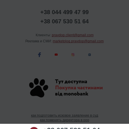
+38 044 499 47 99
+38 067 530 51 64
Клиенты:
pravdop.client@gmail.com
Реклама и СМИ:
marketolog.pravdop@gmail.com
как подготовить исковое заявление в суд
как поменять директора в ооо
цена фирмы