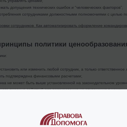
сть управлять ценами;
бежать допущения технических ошибок и “человеческих факторов”;
отребления сотрудниками должностными полномочиями с целью по
овки сотрудников. Как автоматизировать оформление командиров
ринципы политики ценообразовани
ики:
установить или изменить любой сотрудник, а только ответственное 
ыть подтверждена финансовыми расчетами;
нка не может быть выше установленной на законодательном уровн
ного перечня действий для реагирования на отклонения в цене;
дуры установки цен при нетипичных ситуациях;
тделов в процессе управления и изменения цен.
автоматизации:
все расчеты и контроль проводятся в учетной си
не сверяется вручную в Excel.