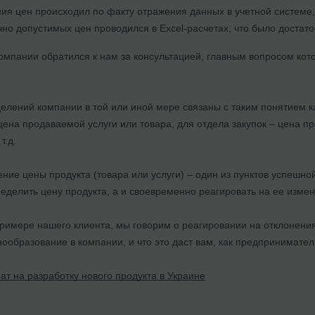
ия цен происходил по факту отражения данных в учетной системе
чно допустимых цен проводился в Excel-расчетах, что было достато
омпании обратился к нам за консультацией, главным вопросом кот
лений компании в той или иной мере связаны с таким понятием ка
цена продаваемой услуги или товара, для отдела закупок – цена пр
т.д.
ие цены продукта (товара или услуги) – один из пунктов успешно
еделить цену продукта, а и своевременно реагировать на ее изме
примере нашего клиента, мы говорим о реагировании на отклонения
ообразование в компании, и что это даст вам, как предпринимател
рат на разработку нового продукта в Украине