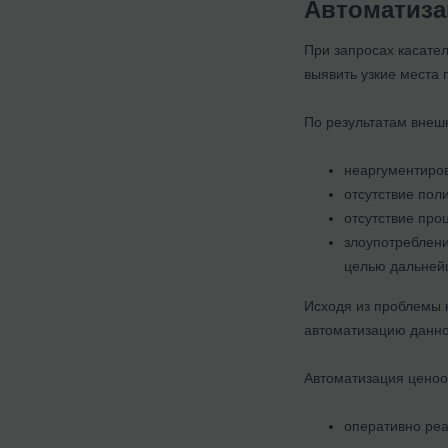
Автоматиза
При запросах касате
выявить узкие места 
По результатам внеш
неаргументиров
отсутствие пол
отсутствие про
злоупотреблени
целью дальнейш
Исходя из проблемы к
автоматизацию данно
Автоматизация ценоо
оперативно реа