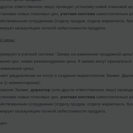
другое ответственное лицо) проводит установку новой плановой це
становки новых плановых цен,
учетная система
самостоятельно ра
ействованным сотрудникам (отделу продаж, отделу маркетинга, бух
ирует калькуляцию полной себестоимости продукта.
й цены:
мирует в учетной системе “Заявку на изменение продажной цены”
нения цен, новая рекомендуемая цена. К заявке могут прилагаться
 изменения цены;
чает уведомление на почту о создании маркетологом Заявки. Дирек
ее (с комментарием);
совании Заявки,
директор
(или другое ответственное лицо) проводи
становки новых плановых цен,
учетная система
самостоятельно ра
ействованным сотрудникам (отделу продаж, отделу маркетинга, бух
ирует калькуляцию полной себестоимости продукта.
цен.