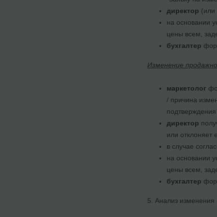
директор
(или 
на основании у
цены всем, зад
бухгалтер
форм
Изменение продажно
маркетолог
фор
/ причина изме
подтверждения
директор
полу
или отклоняет 
в случае согла
на основании у
цены всем, зад
бухгалтер
форм
5. Анализ изменения 