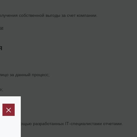
лучения собственной выгоды за счет компании.
ки
я
лицо за данный процесс;
е;
стеме с помощью разработанных ІТ-специалистами отчетами.