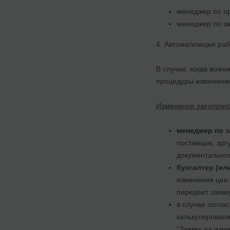
менеджер по пр
менеджер по за
4. Автоматизация ра
В случае, когда возн
процедуры изменения
Изменение закупочно
менеджер по з
поставщик, арг
документально
бухгалтер (ил
изменения цен 
передает заявк
в случае согла
калькулировани
“Заявку на изм