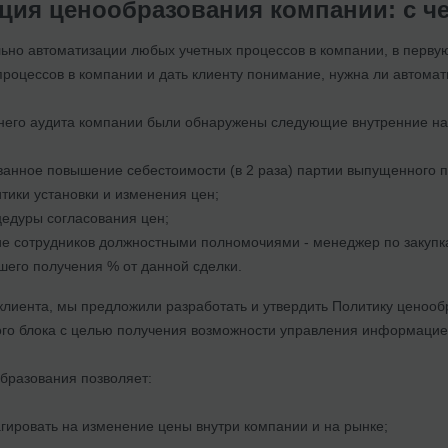
ция ценообразования компании: с че
льно автоматизации любых учетных процессов в компании, в перв
процессов в компании и дать клиенту понимание, нужна ли автоматиз
него аудита компании были обнаружены следующие внутренние на
анное повышение себестоимости (в 2 раза) партии выпущенного п
итики установки и изменения цен;
цедуры согласования цен;
е сотрудников должностными полномочиями - менеджер по закупка
его получения % от данной сделки.
лиента, мы предложили разработать и утвердить Политику ценообр
го блока с целью получения возможности управления информацией,
бразования позволяет:
гировать на изменение цены внутри компании и на рынке;