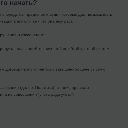
го начать?
ую очередь мы предлагаем
аудит
, который дает возможность
ация в его случае - что она ему даст.
рушения и отклонения:
родукта, вызванный технической ошибкой учетной системы;
м договорился с клиентом о завышенной цене сырья с
азования (далее, Политика), а также провести
 а не совершения “учета ради учета”.