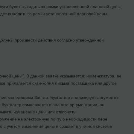
слуги будет выходить за рамки установленной плановой цены;
будет выходить за рамки установленной плановой цены.
 должны произвести действия согласно утвержденной
чной цены”. В данной заявке указывается: номенклатура, ее
вке прилагается скан-копия письма поставщика или другое
нии менеджером Заявки. Бухгалтер анализирует аргументы
 бухгалтер сомневается в полноте аргументации, он
вывать изменение цены или отклонять;
омление на электронную почту о необходимости пере
 с учетом изменения цены и создает в учетной системе