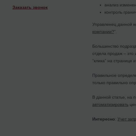
анализ изменен
Заказать звонок
контроль грани
Управленец данной к
компании?
”.
Большинство подразде
отдела продаж – это 
“клика” на странице и 
Правильное определен
только правильно опр
В данной статье, на 
автоматизировать
цен
Интересно
:
Учет зат