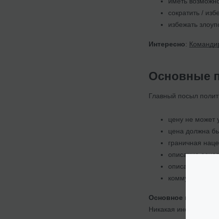
иметь возможно
сократить / из
избежать злоуп
Интересно
:
Командир
Основные п
Главный посыл полит
цену не может 
цена должна б
граничная наце
описание основ
описание проце
коммуникации о
Основное правило 
Никакая информация 