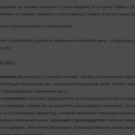
одажам не сможет отразить в учете продажу, если цена товара / у
купкам не сможет отразить в учете приход товара, если его цена 
боты с отклонениями и изменениями.
икает потребность провести изменение плановой цены, сотрудники
 цен.
й цены:
акупкам
формирует в учетной системе “Заявку на изменение закупо
ументация изменения цен, новая рекомендуемая цена. Также к зая
е подтверждение изменения цены;
и экономист)
получает уведомление на электронную почту о созда
и утверждает заявку (если аргументы не вызывают сомнения). Если
у на согласование директору, который принимает решение согласо
сования изменения цены,
экономист производства
получает увед
я продукции. Экономист формирует производственную калькуляцию
енение цены продажи”;