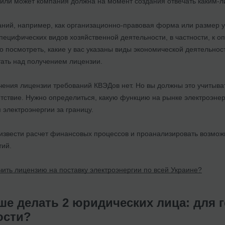
 или может компания должна на момент создания отвечать каким-
ний, например, как организационно-правовая форма или размер уст
специфических видов хозяйственной деятельности, в частности, к
о посмотреть, какие у вас указаны виды экономической деятельност
тать над получением лицензии.
ения лицензии требований КВЭДов нет. Но вы должны это учитыват
етствие. Нужно определиться, какую функцию на рынке электроэнер
электроэнергии за границу.
извести расчет финансовых процессов и проанализировать возмож
тий.
чить лицензию на поставку электроэнергии по всей Украине?
е делать 2 юридических лица: для г
ости?