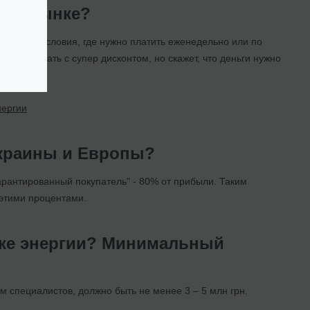
 на рынке?
. Бывают условия, где нужно платить еженедельно или по
ет продавать с супер дисконтом, но скажет, что деньги нужно
нергии
Украины и Европы?
арантированный покупатель" - 80% от прибыли. Таким
этими процентами.
нке энергии? Минимальный
м специалистов, должно быть не менее 3 – 5 млн грн.