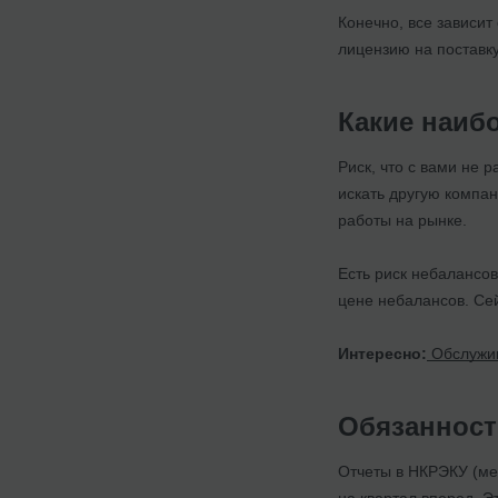
Конечно, все зависит
лицензию на поставку
Какие наиб
Риск, что с вами не р
искать другую компан
работы на рынке.
Есть риск небалансов
цене небалансов. Сей
Интересно:
Обслужив
Обязанност
Отчеты в НКРЭКУ (мес
на квартал вперед. Э