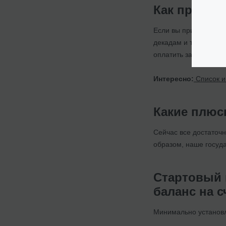
Как произв
Если вы приобретаете
декадам и т.д. Всё з
оплатить за 10 дней 
Интересно:
Список и
Какие плюс
Сейчас все достаточн
образом, наше госуд
Стартовый 
баланс на с
Минимально установле