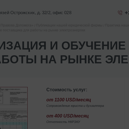
+
Князей Острожских, д. 32/2, офис 028
«Правова Допомога»
Публикации нашей юридической фирмы
Практика наш
е поставщика для работы на рынке электроэнергии
ИЗАЦИЯ И ОБУЧЕНИЕ
АБОТЫ НА РЫНКЕ ЭЛ
Стоимость услуг:
от 1100 USD/месяц
Сопровождение юриста и бухгалтера
от 400 USD/месяц
Отчетность НКРЭКУ