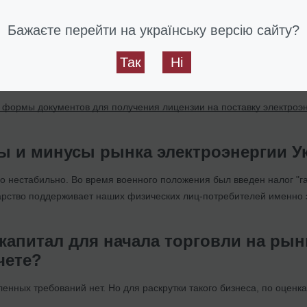
одится расчет при продаже и покупке
Бажаєте перейти на українську версію сайту?
 э/э на аукционах, то там нужно внимательно смотреть на условия
ависит от договоренностей. Также с другими трейдерами – кто-то мож
Так
Ні
вперед.
 формы документов для получения лицензии на поставку электроэ
ы и минусы рынка электроэнергии 
о нестабильно. Во время военного положения был введен налог "г
арство поддерживает наших физических лиц-потребителей именно 
капитал для начала торговли на ры
чете?
нных требований нет. Но для раскрутки такого бизнеса, по оценка