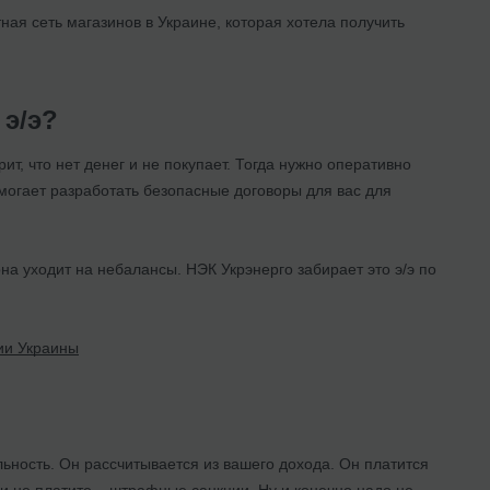
ная сеть магазинов в Украине, которая хотела получить
 э/э?
рит, что нет денег и не покупает. Тогда нужно оперативно
могает разработать безопасные договоры для вас для
она уходит на небалансы. НЭК Укрэнерго забирает это э/э по
ии Украины
ельность. Он рассчитывается из вашего дохода. Он платится
ли не платите – штрафные санкции. Ну и конечно надо не