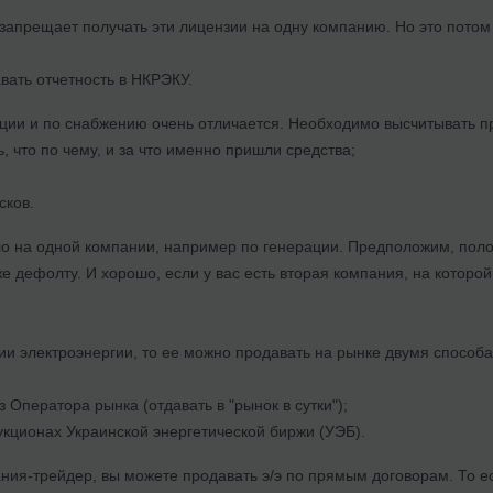
запрещает получать эти лицензии на одну компанию. Но это потом
вать отчетность в НКРЭКУ.
ации и по снабжению очень отличается. Необходимо высчитывать п
ь, что по чему, и за что именно пришли средства;
сков.
ло на одной компании, например по генерации. Предположим, поло
 дефолту. И хорошо, если у вас есть вторая компания, на которой 
ии электроэнергии, то ее можно продавать на рынке двумя способ
 Оператора рынка (отдавать в "рынок в сутки");
укционах Украинской энергетической биржи (УЭБ).
ания-трейдер, вы можете продавать э/э по прямым договорам. То 