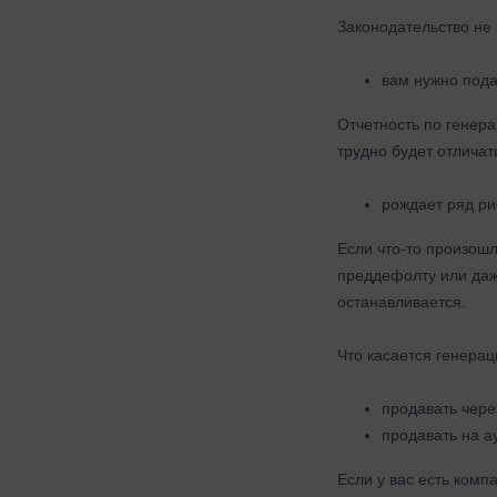
Законодательство не 
вам нужно пода
Отчетность по генер
трудно будет отличат
рождает ряд ри
Если что-то произош
преддефолту или даже
останавливается.
Что касается генерац
продавать через
продавать на а
Если у вас есть комп