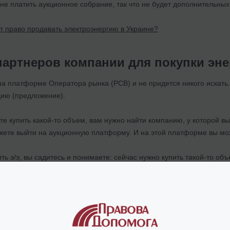
е платить аукционное собрание, так что не будет дополнительных
т право продавать электроэнергию в Украине?
 партнеров компании для покупки эн
на платформе Оператора рынка (РСВ) и не придется никого искать
ию (предложение).
те купить какой-то объем, вам нужно найти компанию, у которой вы
жете выйти на аукционную платформу. И на этой платформе вы мо
ть э/э, вы садитесь и понимаете: сейчас нужно купить такой-то объ
товые цены, анализируете, что вам нужно купить, на какой промеж
мпании есть консультирование по работе на рынке электроэнергии,