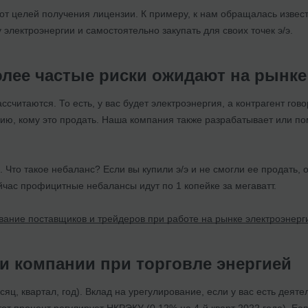
 от целей получения лицензии. К примеру, к нам обращалась извест
 электроэнергии и самостоятельно закупать для своих точек э/э.
олее частые риски ожидают на рынке
ассчитаются. То есть, у вас будет электроэнергия, а контрагент гово
ию, кому это продать. Наша компания также разрабатывает или по
. Что такое небаланс? Если вы купили э/э и не смогли ее продать, 
час профицитные небалансы идут по 1 копейке за мегаватт.
ание поставщиков и трейдеров при работе на рынке электроэнерг
и компании при торговле энергией
яц, квартал, год). Вклад на урегулирование, если у вас есть деят
тот процент регулирует НКРЭКУ (0,12% на 4-й кварт 2022 года). Ес