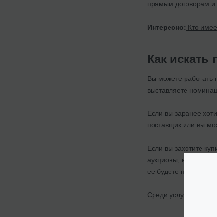
прямым договорам и н
Интересно:
Кто имее
Как искать
Вы можете работать 
выставляете номинац
Если вы заранее хоти
поставщик или вы мо
Если вы захотите купи
аукционы, какие стар
ее будете продавать.
Среди услуг нашей ко