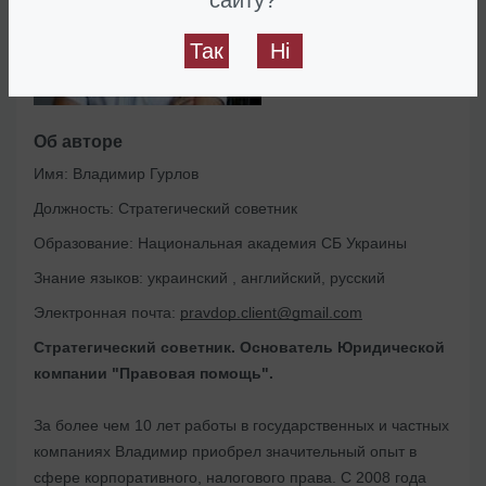
Так
Ні
Об авторе
Имя:
Владимир Гурлов
Должность:
Стратегический советник
Образование:
Национальная академия СБ Украины
Знание языков:
украинский , английский, русский
Электронная почта:
pravdop.client@gmail.com
Стратегический советник. Основатель Юридической
компании "Правовая помощь".
За более чем 10 лет работы в государственных и частных
компаниях Владимир приобрел значительный опыт в
сфере корпоративного, налогового права. С 2008 года