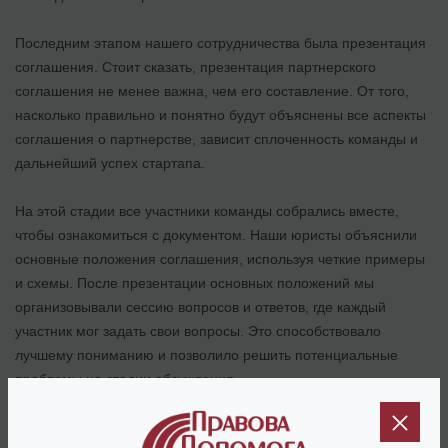
Последним этапом нашего сотрудничества была презентация
соглашения. Стоит сказать, презентация партнерского
соглашения не менее важна, чем его составление. От того,
насколько правильно и понятно будут объяснены все аспекты
соглашения о партнерстве, зависит сплоченность команды и
дальнейший успех стартапа.
На этой стадии все участники команды собрались вместе,
чтобы ознакомиться с документом. Наши юристы объяснили
основные положения соглашения, используя четкие примеры
и схемы. После презентации основных положений мы
организовывали сессию вопросов и ответов, где каждый
участник мог задать свои вопросы. Это способствовало
лучшему пониманию и позволило решить потенциальные
проблемы на стадии обсуждения.
После этого документ был успешно подписан всеми