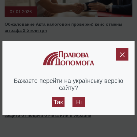
07.01.2026
Обжалование Акта налоговой проверки: кейс отмены
штрафа 2,5 млн грн
Бажаєте перейти на українську версію
сайту?
26.03.2025
Так
Ні
Оформление иностранной компании на доверенное лицо:
защита от подачи отчета КИК в Украине