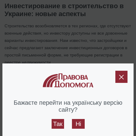
Инвестирование в строительство в
Украине: новые аспекты
Строительство возобновляется в тех регионах, где отсутствуют
военные действия, но инвестору доступны не все довоенные
варианты инвестирования. Нам известно, что застройщики и
сейчас предлагают заключение инвестиционных договоров в
простой письменной форме, не требующие регистрации в
реестре недвижимости.
Как и всегда, мы должны предостеречь, что простые
письменные договора инвестирования в недвижимость (в
которых вам обещают построить жилье, которое вы сможете
потом зарегистрировать на себя), является едва ли не самым
Бажаєте перейти на українську версію
опасным вариантом вложения, и требует тщательного
сайту?
анализа. В случае же заключения предварительных
нотариальных договоров вам нужно учитывать текущие
Так
Ні
ограничения, о которых шла речь выше.