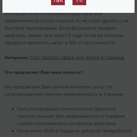
Так
Ні
Что касается использования квартиры или
недвижимости после покупки, то не стоит думать о ее
быстрой перепродаже. Если Вы решите продать
квартиру менее, чем через 3 года после ее покупки,
придется заплатить налог в 18% от ее стоимости.
Про покупку офиса или земли в Украине
Интересно:
Что предлагают Вам наши юристы?
Мы предлагаем Вам полный комплекс услуг по
сопровождению покупки недвижимости в Украине:
Консультирование относительно процесса
покупки нужной Вам недвижимости в Украине,
подбор оптимального алгоритма действий;
Получение ИНН в Украине, который понадобится