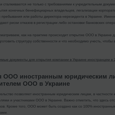
и сталкиваются не только с требованиями к учредительным докуме
ытия конечных бенефициарных владельцев, легализации корпоратив
 пребывания или работы директора-нерезидента в Украине. Именн
здают риски отказов в регистрации либо остановки банковских опер
сматриваем, как на практике происходит открытие ООО в Украине д
одготовить структуру собственности и что необходимо учесть, чтоб
мые документы для открытия компании в Украине иностранцем в 2
я ООО иностранным юридическим ли
ителем ООО в Украине
тельство позволяет иностранным юридическим лицам, в частности 
лями и участниками ООО в Украине. Важно отметить, что здесь от
ов. Кроме того, ООО может быть создано как со 100% иностранным
ами.