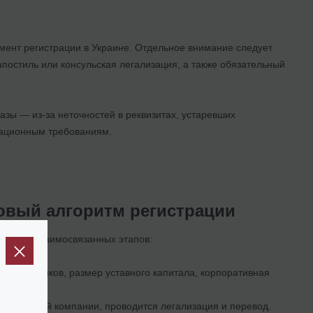
мент регистрации в Украине. Отдельное внимание следует
апостиль или консульская легализация, а также обязательный
азы — из-за неточностей в реквизитах, устаревших
трационным требованиям.
говый алгоритм регистрации
колько взаимосвязанных этапов:
ав участников, размер уставного капитала, корпоративная
остранной компании, проводится легализация и перевод.