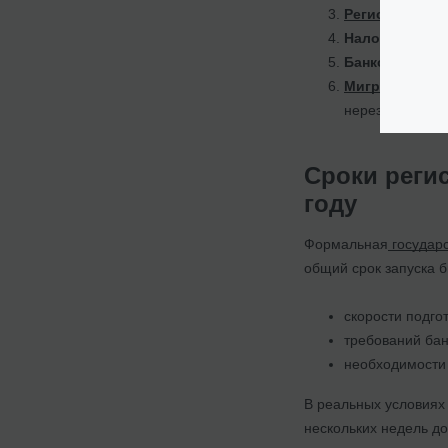
Регистрация 
Налоговый уч
Банковские сч
Миграционны
нерезидента, е
Сроки реги
году
Формальная
государ
общий срок запуска б
скорости подго
требований бан
необходимости
В реальных условиях
нескольких недель до