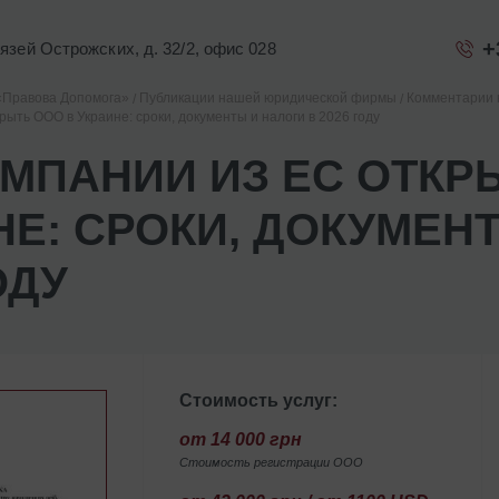
+
Князей Острожских, д. 32/2, офис 028
«Правова Допомога»
Публикации нашей юридической фирмы
Комментарии 
рыть ООО в Украине: сроки, документы и налоги в 2026 году
ОМПАНИИ ИЗ ЕС ОТКР
НЕ: СРОКИ, ДОКУМЕН
ОДУ
Стоимость услуг:
от 14 000 грн
Стоимость регистрации ООО