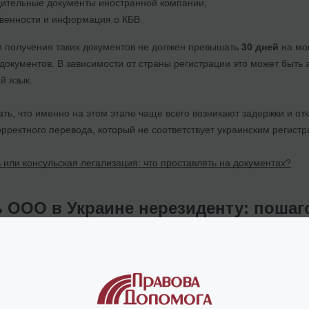
дительные документы иностранной компании;
твенности и информация о КБВ.
и получения таких документов не должен превышать
30 дней
на мо
документов. В зависимости от страны регистрации это может быть 
й язык.
ть, что именно на этом этапе чаще всего возникают задержки и отк
орректного перевода, который не соответствует украинским регис
 или консульская легализация: что проставлять на документах?
ь ООО в Украине нерезиденту: поша
 ООО с иностранным учредителем условно можно разделить на нес
ание бизнеса
— определяется модель присутствия в Украине, сост
логовый режим.
орпоративных документов
— формируется пакет документов от ин