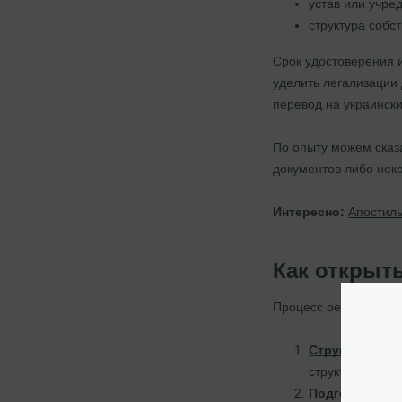
устав или учре
структура собс
Срок удостоверения 
уделить легализации 
перевод на украински
По опыту можем сказа
документов либо нек
Интересно:
Апостиль
Как открыт
Процесс регистрации
Структуриров
структура и на
Подготовка к