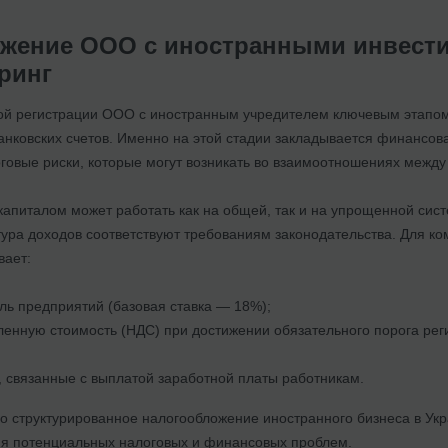
жение ООО с иностранными инвести
ринг
ой регистрации ООО с иностранным учредителем ключевым этапом
банковских счетов. Именно на этой стадии закладывается финансо
оговые риски, которые могут возникать во взаимоотношениях межд
апиталом может работать как на общей, так и на упрощенной сист
тура доходов соответствуют требованиям законодательства. Для к
вает:
ль предприятий (базовая ставка — 18%);
ленную стоимость (НДС) при достижении обязательного порога ре
, связанные с выплатой заработной платы работникам.
о структурированное налогообложение иностранного бизнеса в Укр
я потенциальных налоговых и финансовых проблем.