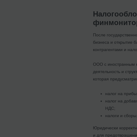
Налогообло
финмонито
После государственн
бизнеса и открытие 
контрагентами и нал
ООО с иностранным к
деятельность и струк
которая предусматри
налог на прибы
налог на добав
НДС;
налоги и сборы
Юридически корректн
и для предотвращени