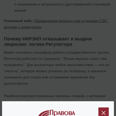
о назначении и актуальность удостоверений о проверке
знаний.
Успешный кейс:
Юридические вопросы при установке СЭС:
договор с инвестором
Почему НКРЭКП отказывает в выдаче
лицензии: логика Регулятора
Важно понимать специфику работы государственного органа:
Регулятор работает по принципу: “Лучше вернуть пакет, чем
исправлять”. Для инспектора любое несоответствие — это не
“мелочь”, которую можно уточнить по телефону, а законное
основание для отказа или оставления заявления без
рассмотрения.
Наиболее распространенные причины отказов, с которыми
сталкивается бизнес:
Минимальные расхождения в цифрах.
Если в