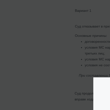
Вариант 1
Суд отказывает в пр
Основные причины:
договоренности
условия МС нар
третьих лиц;
условия МС нар
условия не соо
При составлении М
Суд продолжает рассм
вправе ходатайствов