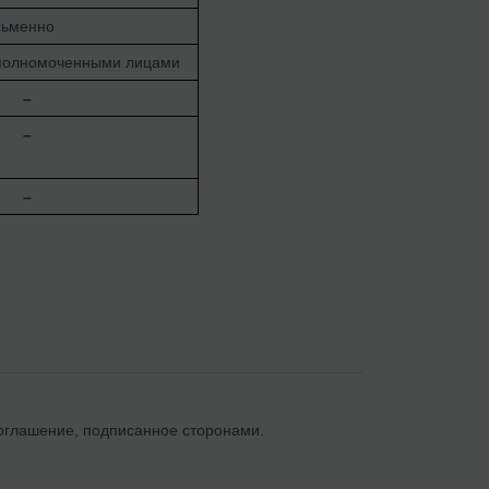
ьменно
полномоченными лицами
–
–
–
оглашение, подписанное сторонами.