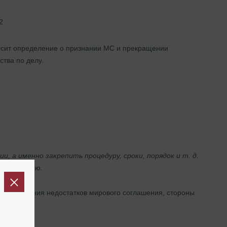
2
сит определение о признании МС и прекращении
ства по делу.
 а именно закрепить процедуру, сроки, порядок и т. д.
соглашению.
ле устранения недостатков мирового соглашения, стороны