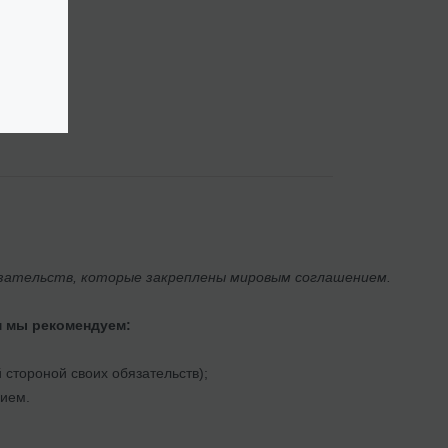
язательств, которые закреплены мировым соглашением.
м мы рекомендуем:
 стороной своих обязательств);
ием.