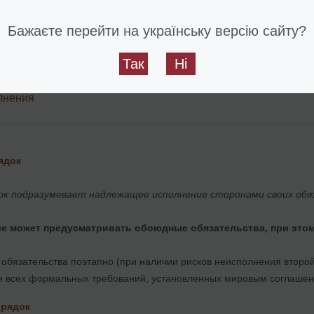
ТЬ:
Бажаєте перейти на українську версію сайту?
ВЛЕНИЯ О МИРОВОМ СОГЛАШЕНИИ
;
Так
Ні
РОВОГО СОГЛАШЕНИЯ
.
лнения
ядок
ок подразумевает надлежащее исполнение сторонами своих об
е может предусматривать обоюдные обязательства, при это
 обязательства поэтапно (при наличии рисков неисполнения второй
я всех формальных требований, установленных мировым соглашен
орядок