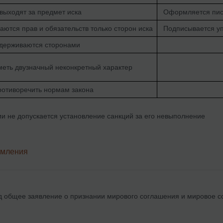
выходят за предмет иска
Оформляется пис
ются прав и обязательств только сторон иска
Подписывается у
держиваются сторонами
меть двузначный неконкретный характер
ротиворечить нормам закона
и не допускается установление санкций за его невыполнение
рмления
д общее заявление о признании мирового соглашения и мировое с