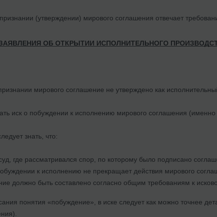
 признании (утверждении) мирового соглашения отвечает требовани
 ЗАЯВЛЕНИЯ ОБ ОТКРЫТИИ ИСПОЛНИТЕЛЬНОГО ПРОИЗВОДС
признании мирового соглашение не утверждено как исполнительный
ть иск о побуждении к исполнению мирового соглашения (именно т
ледует знать, что:
 суд, где рассматривался спор, по которому было подписано соглаш
побуждении к исполнению не прекращает действия мирового согла
ние должно быть составлено согласно общим требованиям к исков
сания понятия «побуждение», в иске следует как можно точнее де
ения).