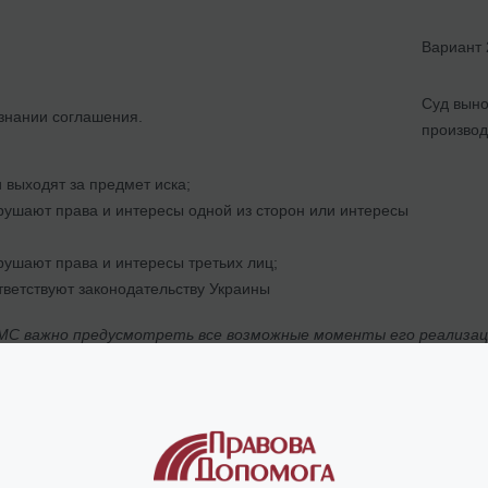
Вариант 
Суд выно
изнании соглашения.
производ
 выходят за предмет иска;
ушают права и интересы одной из сторон или интересы
ушают права и интересы третьих лиц;
тветствуют законодательству Украины
С важно предусмотреть все возможные моменты его реализации,
выполнения обязательств по такому 
отрение спора в случае отказа в признании МС, но при этом, пос
ать о признании мирового соглашения повторно.