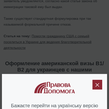
заявитель уведомляется, согласно какой статье закона об
иммиграции таковой ему был выдан.
Также существует стандартная формулировка при так
называемой формальной причине отказа.
Статья на тему:
Помогли гражданину США с семьей
поселиться в Украине для ведения благотворительной
деятельности
Оформление американской визы В1/
В2 для украинцев с нашими
юристами
К сожалению, даже зная полный перечень возможных причин
отказа, подготовиться самостоятельно к собеседованию в
Посольстве и процессу оформления визы США, крайне
сложно.
Бажаєте перейти на українську версію