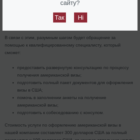
сайту?
Более того - рисково. Ведь одной из причин отказа является
уже единожды полученный отказ и неучтённые в первый раз
Так
Ні
ошибки.
В связи с этим, разумным шагом будет обращение за
помощью к квалифицированному специалисту, который
сможет:
предоставить развернутую консультацию по процессу
получения американской визы;
подготовить полный пакет документов для оформления
визы в США;
помочь в заполнении анкеты на получение
американской визы;
подготовить к собеседованию с консулом.
Стоимость услуги по оформлению американской визы в
нашей компании составляет 300 долларов США за полный
пакет услуг и 100 долларов США, за каждую отдельную услугу,