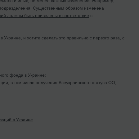
емало и иных, не менее важных изменений. Например,
 подразделения. Существенным образом изменена
ий должны быть приведены в соответствие
с
Украине, и хотите сделать это правильно с первого раза, с
ного фонда в Украине;
ии, в том числе получения Всеукраинского статуса ОО,
заций в Украине
.