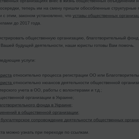
ственных организациях внес в жизнь общественных объединений н
осередки, теперь им на смену пришли обособленные структурные
и с этим, законом установлено, что
уставы общественных организац
лами до 2017 года.
истрировать общественную организацию, благотворительный фонд в 
 Вашей будущей деятельности, наши юристы готовы Вам помочь.
ледующие услуги:
юриста
относительно процесса регистрации ОО или Благотворитель
юриста
относительно нюансов деятельности общественной организац
ерского учета в ОО, работы с волонтерами и т.д.;
щественной организации в Украине
;
аготворительного фонда в Украине
;
менений в общественной организации
;
бухгалтерское сопровождение деятельности общественных органи
та можно узнать при переходе по ссылкам.