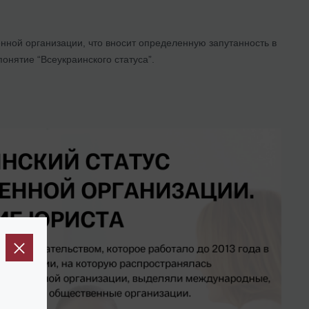
енной организации, что вносит определенную запутанность в
нятие “Всеукраинского статуса”.