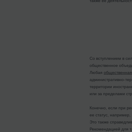
также ее деятельнос
Со вступлением в си
общественное объеди
Любая
общественная 
административно-терр
территории иностран
или за пределами ст
Конечно, если при р
ее статус, например,
Это также справедлив
Рекомендацией для т