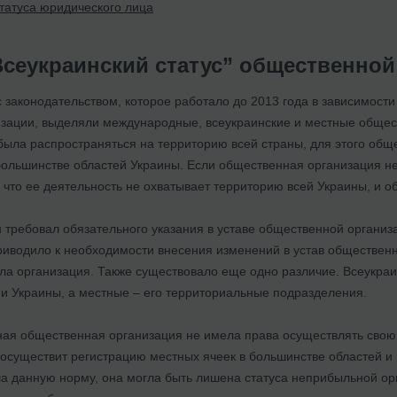
татуса юридического лица
Всеукраинский статус” общественной
 с законодательством, которое работало до 2013 года в зависимост
зации, выделяли международные, всеукраинские и местные общест
была распространяться на территорию всей страны, для этого общ
большинстве областей Украины. Если общественная организация не
, что ее деятельность не охватывает территорию всей Украины, и 
н требовал обязательного указания в уставе общественной организ
приводило к необходимости внесения изменений в устав обществен
ала организация. Также существовало еще одно различие. Всеукра
и Украины, а местные – его территориальные подразделения.
ная общественная организация не имела права осуществлять свою 
 осуществит регистрацию местных ячеек в большинстве областей и
а данную норму, она могла быть лишена статуса неприбыльной ор