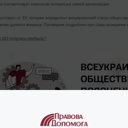
 и соответствует коренным интересам самой организации.
утствует ст. 19, которая определяет всеукраинский статус обществ
ение данного вопроса. Поговорим подробнее про само нынешнее по
и ОО получать прибыль?