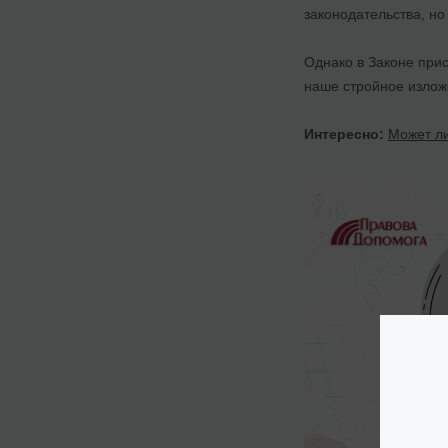
законодательства, но
Однако в Законе прис
наше стройное излож
Интересно:
Может л