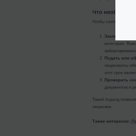
Что необходимо
Чтобы соответствова
Заключить до
категории. Важ
заблаговременн
Подать или об
лицензиаты обя
этот срок явля
Проверить со
документов и р
Такой подход позволя
лицензии.
Также интересно:
Ре