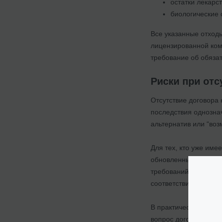
остатки лекарс
биологические 
Все указанные отход
лицензированной ком
требование об обяза
Риски при отс
Отсутствие договора
последствия однозна
альтернатив или “воз
Для тех, кто уже име
обновленных данных 
требований или несв
соответствие.
В практическом изме
вопрос договора на о