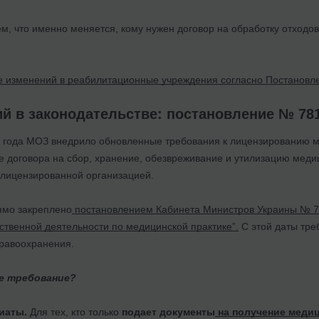
ем, что именно меняется, кому нужен договор на обработку отходов 
 изменений в реабилитационные учреждения согласно Постанов
й в законодательстве: постановление № 78
26 года МОЗ внедрило обновленные требования к лицензированию м
е договора на сбор, хранение, обезвреживание и утилизацию медиц
лицензированной организацией.
ямо закреплено
постановлением Кабинета Министров Украины № 78
ственной деятельности по медицинской практике”.
С этой даты тре
дравоохранения.
ое требование?
иаты.
Для тех, кто только
подает документы
на получение меди