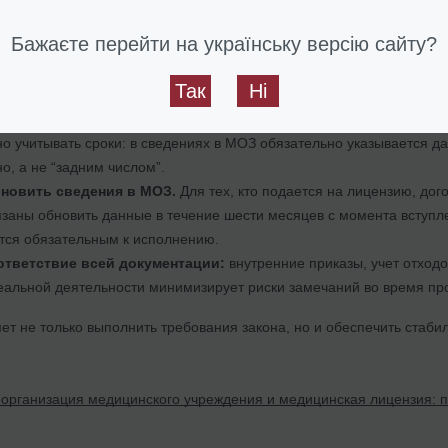
 сделать медицинскому учреждению уже сейчас
Бажаєте перейти на українську версію сайту?
ть требованиям МОЗ, медицинскому учреждению или ФЛП необходи
Так
Ні
говор
с лицензированной компанией, имеющей право на сбор, пер
но учитывать сроки: в сведениях в МОЗ обязательно указывается 
о, а не “задним числом”.
новить сведения в МОЗ.
Для тех, кто подается на лицензию, дог
заны обновить данные в течение шести месяцев с момента вступл
ется обязательным к исполнению.
ответствие всей документации:
внутренние приказы, учет отход
еальной деятельности минимизирует риски замечаний во время пр
ет не только выполнить требования закона, но и обеспечить стаби
организация медицинского учреждения и медицинская лицензия: п