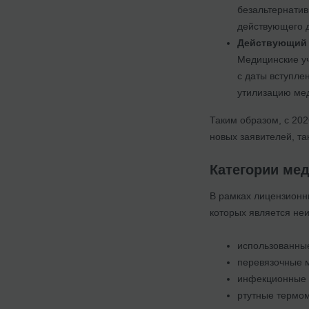
безальтернатив
действующего д
Действующий 
Медицинские у
с даты вступле
утилизацию мед
Таким образом, с 202
новых заявителей, та
Категории ме
В рамках лицензионн
которых является неи
использованные
перевязочные м
инфекционные о
ртутные термом