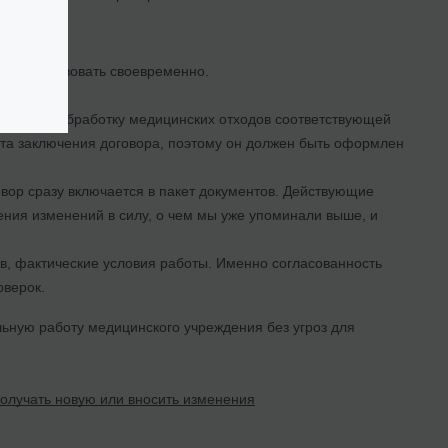
?
мо действовать своевременно.
евозку и обработку медицинских отходов соответствующей
дата заключения договора, поэтому он должен быть оформлен
овор сразу включается в пакет документов. Действующие
ения изменений в силу, о чем мы уже упоминали выше, и
ов, фактические условия работы. Именно согласованность
оверок.
льную работу медицинского учреждения без угроз для
олучать новую или вносить изменения