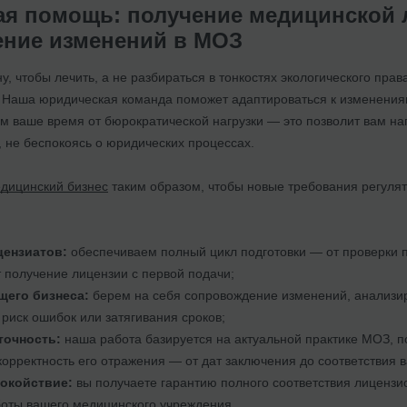
я помощь: получение медицинской л
ние изменений в МОЗ
, чтобы лечить, а не разбираться в тонкостях экологического пра
 Наша юридическая команда поможет адаптироваться к изменениям,
 ваше время от бюрократической нагрузки — это позволит вам нап
 не беспокоясь о юридических процессах.
дицинский бизнес
таким образом, чтобы новые требования регулят
цензиатов:
обеспечиваем полный цикл подготовки — от проверки п
т получение лицензии с первой подачи;
щего бизнеса:
берем на себя сопровождение изменений, анализи
риск ошибок или затягивания сроков;
точность:
наша работа базируется на актуальной практике МОЗ, п
 корректность его отражения — от дат заключения до соответствия
покойствие:
вы получаете гарантию полного соответствия лицензи
оты вашего медицинского учреждения.