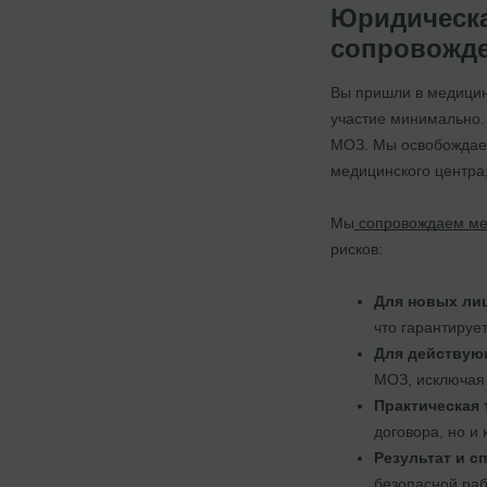
Юридическа
сопровожде
Вы пришли в медицину
участие минимально.
МОЗ. Мы освобождаем
медицинского центра,
Мы
сопровождаем ме
рисков:
Для новых ли
что гарантируе
Для действую
МОЗ, исключая 
Практическая 
договора, но и
Результат и с
безопасной раб