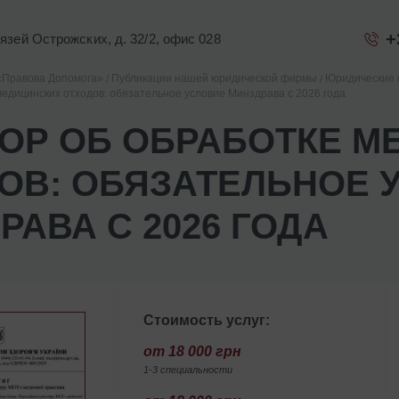
+
Князей Острожских, д. 32/2, офис 028
«Правова Допомога»
Публикации нашей юридической фирмы
Юридические 
медицинских отходов: обязательное условие Минздрава с 2026 года
ОР ОБ ОБРАБОТКЕ М
ОВ: ОБЯЗАТЕЛЬНОЕ 
РАВА С 2026 ГОДА
Стоимость услуг:
от 18 000 грн
1-3 специальности