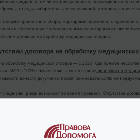
твенных средств, в том числе просроченные, поврежденные или не
образцы, отходы лабораторных исследований, материалы после ан
ы требуют правильного сбора, маркировки, временного хранения 
пании в соответствии с установленными санитарными и экологичес
тельном договоре на обработку медицинских отходов.
утствии договора на обработку медицинских
 на обработку медицинских отходов — с 2026 года прямое несоотв
чны: МОЗ в 100% случаев отказывает в выдаче
лицензии на медици
можности донести документы позже” законодательство не предусма
ет лицензию, риски возникают во время проверок. Отсутствие дого
в МОЗ влечет за собой замечания и предписания с обязательным 
оевременного обновления данных возможно приостановление дейст
рении это означает потерю времени, финансовые убытки, остановк
бработку медицинских отходов стоит решать заранее, а не в режим