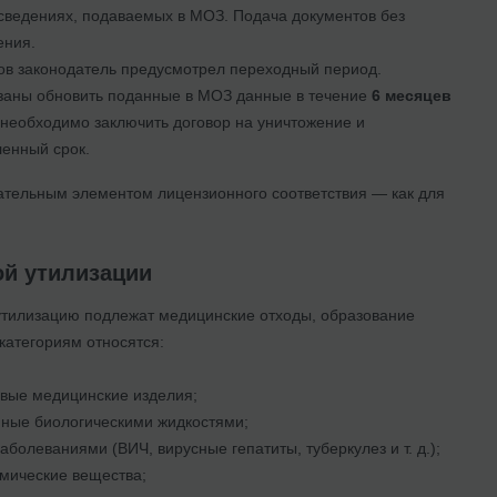
 сведениях, подаваемых в МОЗ. Подача документов без
ения.
в законодатель предусмотрел переходный период.
заны обновить поданные в МОЗ данные в течение
6 месяцев
, необходимо заключить договор на уничтожение и
ленный срок.
зательным элементом лицензионного соответствия — как для
ой утилизации
утилизацию подлежат медицинские отходы, образование
категориям относятся:
овые медицинские изделия;
енные биологическими жидкостями;
болеваниями (ВИЧ, вирусные гепатиты, туберкулез и т. д.);
мические вещества;