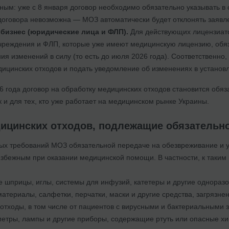
ным: уже с 8 января договор необходимо обязательно указывать в
оговора невозможна — МОЗ автоматически будет отклонять заявл
бизнес (юридические лица и ФЛП).
Для действующих лицензиато
чреждения и ФЛП, которые уже имеют медицинскую лицензию, обя
ния изменений в силу (то есть до июля 2026 года). Соответственно
ицинских отходов и подать уведомление об изменениях в установ
6 года договор на обработку медицинских отходов становится обя
к и для тех, кто уже работает на медицинском рынке Украины.
дицинских отходов, подлежащие обязательн
ых требований МОЗ обязательной передаче на обезвреживание и 
збежным при оказании медицинской помощи. В частности, к таким 
 шприцы, иглы, системы для инфузий, катетеры и другие однораз
атериалы, салфетки, перчатки, маски и другие средства, загрязн
тходы, в том числе от пациентов с вирусными и бактериальными за
етры, лампы и другие приборы, содержащие ртуть или опасные хи