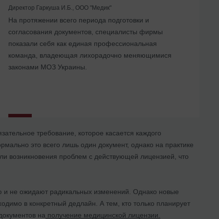
Директор Гаркуша И.Б., ООО "Медик"
На протяжении всего периода подготовки и
... Воспользовавшись услугами Юридической
Мы получали консультации по поводу организации
согласования документов, специалисты фирмы
компании «Правовая помощь» мы не только смогли
работы центра, оформления трудовых отношений с
показали себя как единая профессиональная
решить наши задачи, но и нашли для себя
сотрудниками, нормативного регулирования работы с
команда, владеющая лихорадочно меняющимися
компетентного и надежного партнера.
различным медицинским оборудованием
законами МОЗ Украины.
зательное требование, которое касается каждого
рмально это всего лишь один документ, однако на практике
ли возникновения проблем с действующей лицензией, что
ю и не ожидают радикальных изменений. Однако новые
одимо в конкретный дедлайн. А тем, кто только планирует
 документов на
получение медицинской лицензии.