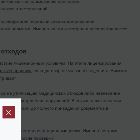
пригодные к использованию препараты;
ализов и тестирований.
и последующей передачи специализированной
кими нормами. Именно на эти категории и распространяется
 отходов
етствие лицензионным условиям. На этапе лицензирования
нскую практику
, если договор не указан в сведениях. Никаких
тривает.
вора на утилизацию медицинских отходов либо невнесение
сроком на устранение нарушений. В случае невыполнения
вия лицензии до полного приведения документов в
у деятельности и репутационные риски. Именно поэтому
е “срочно после проверки”.