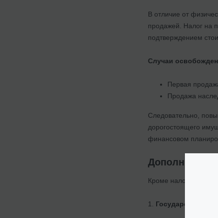
В отличие от физиче
продажей. Налог на 
подтверждением стои
Случаи освобождени
Первая продажа
Продажа наслед
Следовательно, повы
дорогостоящего имущ
финансовом планиров
Дополнительн
Кроме налога с прод
1.
Государственная