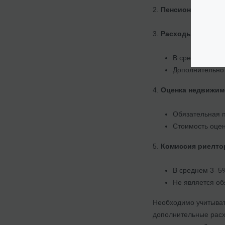
2.
Пенсионный сбор
3.
Расходы на нота
В среднем 0,5-
Дополнительно 
4.
Оценка недвижим
Обязательная 
Стоимость оцен
5.
Комиссия риелто
В среднем 3–5
Не является об
Необходимо учитывать
дополнительные расх