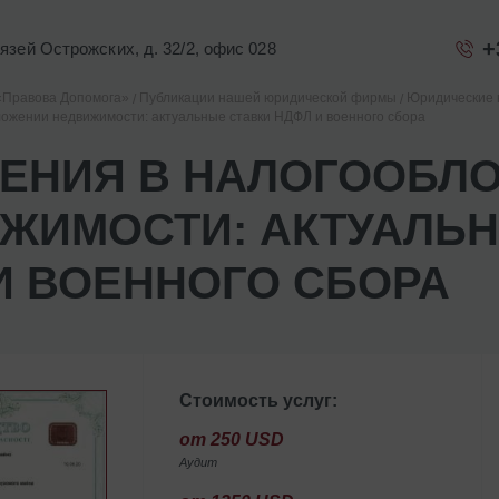
+
Князей Острожских, д. 32/2, офис 028
«Правова Допомога»
Публикации нашей юридической фирмы
Юридические 
ожении недвижимости: актуальные ставки НДФЛ и военного сбора
ЕНИЯ В НАЛОГООБЛ
ЖИМОСТИ: АКТУАЛЬН
И ВОЕННОГО СБОРА
Стоимость услуг:
от 250 USD
Аудит