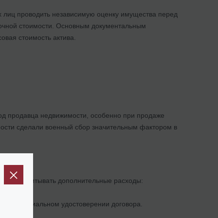
их лиц проводить независимую оценку имущества перед
ночной стоимости. Основным документальным
овая стоимость актива.
од продавца недвижимости, особенно при продаже
мости сделали военный сбор значительным фактором в
ти
ходимо учитывать дополнительные расходы:
при нотариальном удостоверении договора.