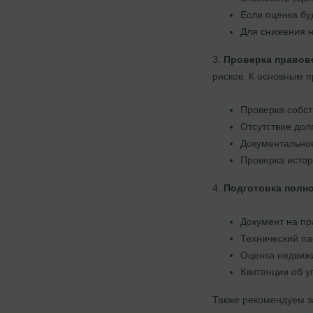
Если оценка бу
Для снижения н
3.
Проверка правово
рисков. К основным п
Проверка собст
Отсутствие дол
Документальное
Проверка истор
4.
Подготовка полно
Документ на пра
Технический па
Оценка недвиж
Квитанции об у
Также рекомендуем з