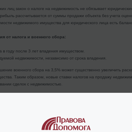
ских лиц закон о налоге на недвижимость не обязывает юридическ
прибыль рассчитывается от суммы продажи объекта без учета оце
мости недвижимого имущества для юридического лица есть баланс
я от налога и военного сбора:
 в году после 3 лет владения имуществом.
уемой недвижимости, независимо от срока владения.
шение военного сбора на 3,5% может существенно увеличить расх
ества. Таким образом, новые ставки налогов на продажу недвижи
ании сделок с недвижимостью.
ые платежи при купле-продаже недвижимос
ажи недвижимости и военного сбора, при оформлении сделок необ
 пошлина
– 1% стоимости недвижимости, уплачивается продавцом 