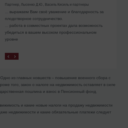
Партнер, Лысенко Д.Ю., Василь Кисиль и партнеры
... выражаем Вам своё уважение и благодарность за
Помогли с ликвидацией иностранного
плодотворное сотрудничество.
представительства в Украине
... работа в совместных проектах дала возможность
убедиться в вашем высоком профессиональном
уровне
Одно из главных новшеств – повышение военного сбора с
роме того, закон о налоге на недвижимость оставляет в силе
сударственная пошлина и взнос в Пенсионный фонд.
движимость и какие новые налоги на продажу недвижимости
даже недвижимости и какие обязательные платежи следует