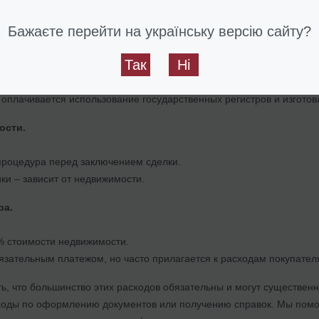
– 1% стоимости недвижимости, уплачивается покупателем при пок
Бажаєте перейти на українську версію сайту?
риальные сервисы.
Так
Ні
1% от цены объекта.
оплачивается использование государственных регистров и изготов
ости.
процедура перед заключением сделки.
ки – зависит от недвижимости.
ра.
% стоимости недвижимости.
язательным платежом, но часто прилагается к расходам покупател
, что большинство этих расходов обязательны и могут существенн
оды по оформлению документов или получению справок. Мы помож