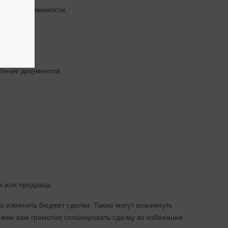
упке недвижимости.
ление документов.
я или продавца.
о изменить бюджет сделки. Также могут возникнуть
ем вам грамотно спланировать сделку во избежание