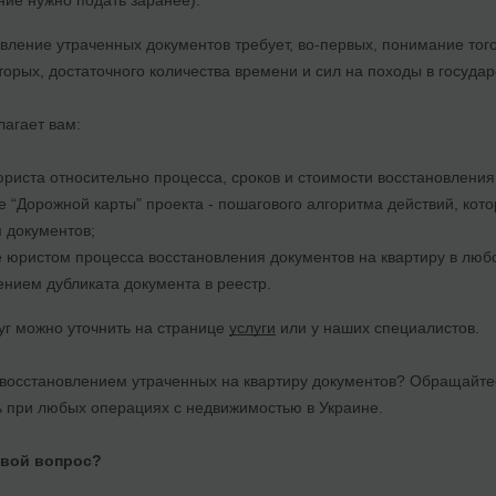
вление утраченных документов требует, во-первых, понимание того
торых, достаточного количества времени и сил на походы в госуда
агает вам:
риста относительно процесса, сроков и стоимости восстановления
 “Дорожной карты” проекта - пошагового алгоритма действий, кот
 документов;
юристом процесса восстановления документов на квартиру в люб
нием дубликата документа в реестр.
уг можно уточнить на странице
услуги
или у наших специалистов.
восстановлением утраченных на квартиру документов? Обращайт
при любых операциях с недвижимостью в Украине.
свой вопрос?