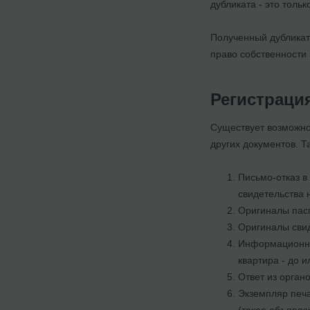
дубликата - это толь
Полученный дубликат 
право собственности 
Регистраци
Существует возможнос
других документов. Т
Письмо-отказ в
свидетельства 
Оригиналы пасп
Оригиналы свид
Информационную
квартира - до и
Ответ из орган
Экземпляр печа
(такое объявле