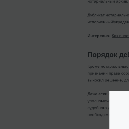
нотариальный архив.
Дубликат нотариальн
испорченный/украде
Интересно:
Как инос
Порядок дей
Кроме нотариальных 
признании права собс
выносил решение, дл
Даже если судебное 
уполномочен выдать 
судебного дела, и он
необходимо проставит