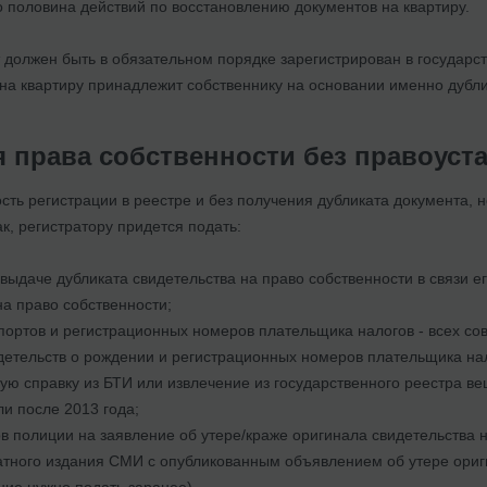
ко половина действий по восстановлению документов на квартиру.
должен быть в обязательном порядке зарегистрирован в государст
на квартиру принадлежит собственнику на основании именно дубли
я права собственности без правоус
ть регистрации в реестре и без получения дубликата документа, 
ак, регистратору придется подать:
 выдаче дубликата свидетельства на право собственности в связи е
на право собственности;
ортов и регистрационных номеров плательщика налогов - всех сов
етельств о рождении и регистрационных номеров плательщика нало
 справку из БТИ или извлечение из государственного реестра вещ
ли после 2013 года;
ов полиции на заявление об утере/краже оригинала свидетельства н
тного издания СМИ с опубликованным объявлением об утере ориги
ние нужно подать заранее).