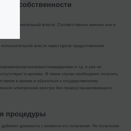
право собственности
тной исполнительной власти. Соответственно именно они и
енности.
 исполнительной власти через Центр предоставления
мирован/реорганизован/ликвидирован и т.д. и уже не
отсутствуют в архивах. В таком случае необходимо получить
утствием в архиве и обратиться к государственному
ственном электронном реестре без правоустанавливающего
ния процедуры
 дубликат документа с момента его получения. Но получение