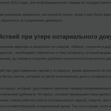
после 2013 года), или информационную справку из государственно
в указанные документы, вы сможете узнать, когда и кем было заре
 обратиться за получением дубликата.
йствий при утере нотариального док
енником квартиры в результате ее покупки, обмена, получили в дар
ариусом - необходимо обратиться к тому нотариусу, который выда
латежи, вы сможете получить дубликат утерянного/испорченного д
лей при удостоверении сделки у нотариуса, кроме документа на с
а белых листах, который остается в материалах дела у нотариуса 
 нотариус, который, удостоверил оригинал правоустанавливающего
получением дубликата. Нотариус, который прекращает свою деятель
нсию, смена рабочего места (нотариального округа), смерть), вс
 в соответствующий нотариальный архив. Так что в случае, если 