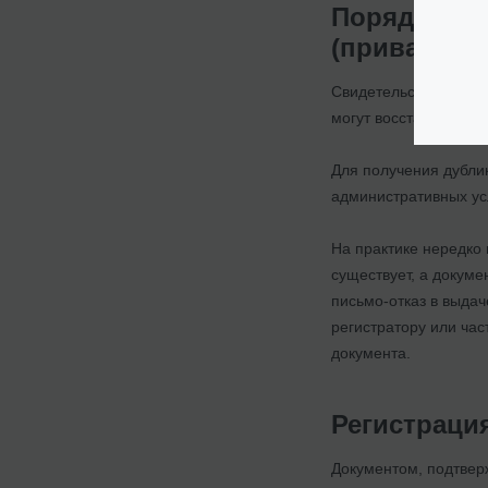
Порядок де
(приватиза
Свидетельства на пр
могут восстановить 
Для получения дубли
административных ус
На практике нередко 
существует, а докуме
письмо-отказ в выдач
регистратору или ча
документа.
Регистраци
Документом, подтвер