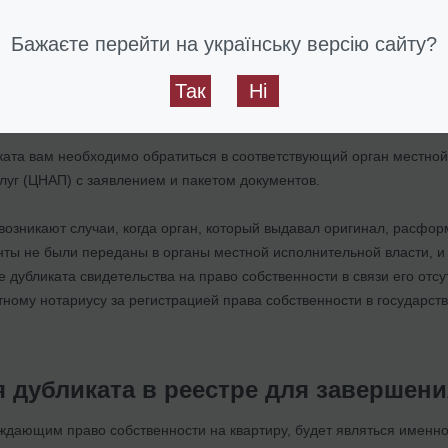
йствий при утере свидетельства на 
цию)
Бажаєте перейти на українську версію сайту?
аво собственности в порядке приватизации выдаются органами мес
Так
Ні
утерянные/испорченные/украденные свидетельства на право собств
ката вам необходимо обратиться в соответствующий орган местной
луг (ЦНАП) с заявлением и пакетом документов.
возникают случаи, когда орган, который выдавал оригинал, расфор
нты не были переданы в органы местной исполнительной власти, и 
е дубликата свидетельства на право собственности в связи его отс
стному нотариусу за регистрацией права собственности в государ
я дубликата в реестре для заверше
ждающим право собственности на квартиру, будет являться именно