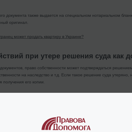
ого документа также выдается на специальном нотариальном бланке
нный оригинал.
транец может продать квартиру в Украине?
ствий при утере решения суда как д
документов, право собственности может подтверждаться решением
твенности на наследство и т.д. Если такое решение суда утеряно,
я получения его копии.
дело прошло и апелляционную, и кассационную инстанцию - его ма
копию решения. Не переживайте, если судом дело слушалось очень
о было уничтожено - сами решения не уничтожаются, а остаются х
ь отметку о том, что оно набрало законной силы.