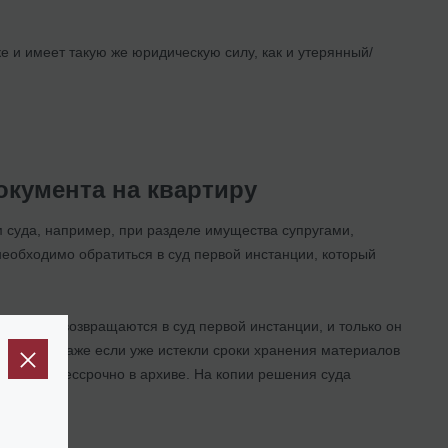
 и имеет такую же юридическую силу, как и утерянный/
окумента на квартиру
 суда, например, при разделе имущества супругами,
 необходимо обратиться в суд первой инстанции, который
териалы возвращаются в суд первой инстанции, и только он
 давно. Даже если уже истекли сроки хранения материалов
раниться бессрочно в архиве. На копии решения суда