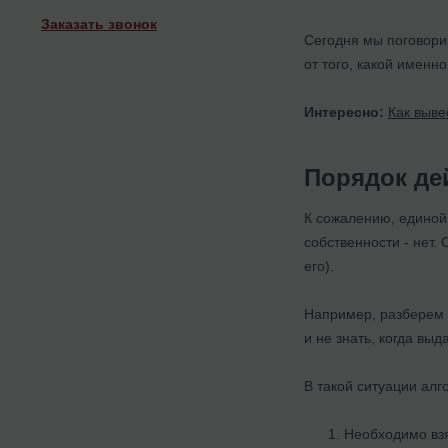
Заказать звонок
Сегодня мы поговорим
от того, какой имен
Интересно:
Как выве
Порядок де
К сожалению, единой
собственности - нет.
его).
Например, разберем 
и не знать, когда вы
В такой ситуации ал
Необходимо взя