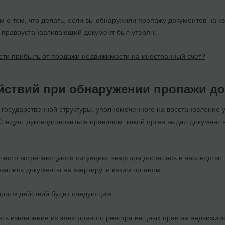
 о том, что делать, если вы обнаружили пропажу документов на к
но правоустанавливающий документ был утерян.
сти прибыль от продажи недвижимости на иностранный счет?
йствий при обнаружении пропажи до
 государственной структуры, уполномоченного на восстановление 
 Следует руководствоваться правилом: какой орган выдал документ н
часто встречающуюся ситуацию: квартира досталась в наследство, 
давались документы на квартиру, и каким органом.
горитм действий будет следующим:
ть извлечение из электронного реестра вещных прав на недвижим