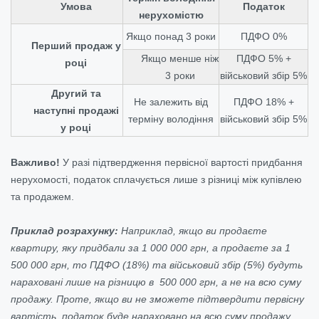
Умова
Податок
нерухомістю
Якщо понад 3 роки
ПДФО 0%
Перший продаж у
Якщо менше ніж
ПДФО 5% +
році
3 роки
військовий збір 5%
Другий та
Не залежить від
ПДФО 18% +
наступні продажі
терміну володіння
військовий збір 5%
у році
Важливо!
У разі підтвердження первісної вартості придбання
нерухомості, податок сплачується лише з різниці між купівлею
та продажем.
Приклад розрахунку:
Наприклад, якщо ви продаєте
квартиру, яку придбали за 1 000 000 грн, а продаєте за 1
500 000 грн, то ПДФО (18%) та військовий збір (5%) будуть
нараховані лише на різницю в 500 000 грн,
а не на всю суму
продажу.
Проте, якщо ви не зможете підтвердити первісну
вартість, податок буде нараховано на всю суму продажу.