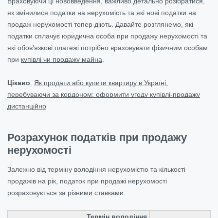
Враховуючи ці нововведення, важливо детально розібратися,
як змінилися податки на нерухомість та які нові податки на
продаж нерухомості тепер діють. Давайте розглянемо, які
податки сплачує юридична особа при продажу нерухомості та
які обов’язкові платежі потрібно враховувати фізичним особам
при
купівлі чи продажу майна
.
Цікаво
:
Як продати або купити квартиру в Україні,
перебуваючи за кордоном: оформити угоду купівлі-продажу
дистанційно
Розрахунок податків при продажу
нерухомості
Залежно від терміну володіння нерухомістю та кількості
продажів на рік, податок при продажі нерухомості
розраховується за різними ставками:
Термін володіння