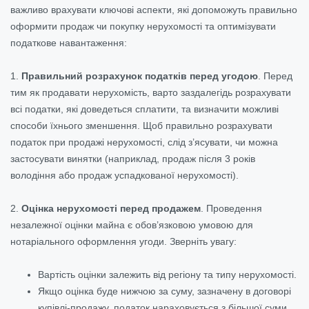
важливо врахувати ключові аспекти, які допоможуть правильно
оформити продаж чи покупку нерухомості та оптимізувати
податкове навантаження:
1.
Правильний розрахунок податків перед угодою
. Перед
тим як продавати нерухомість, варто заздалегідь розрахувати
всі податки, які доведеться сплатити, та визначити можливі
способи їхнього зменшення. Щоб правильно розрахувати
податок при продажі нерухомості, слід з’ясувати, чи можна
застосувати винятки (наприклад, продаж після 3 років
володіння або продаж успадкованої нерухомості).
2.
Оцінка нерухомості перед продажем
. Проведення
незалежної оцінки майна є обов’язковою умовою для
нотаріального оформлення угоди. Зверніть увагу:
Вартість оцінки залежить від регіону та типу нерухомості.
Якщо оцінка буде нижчою за суму, зазначену в договорі
купівлі-продажу, податок нараховується з більшої суми.