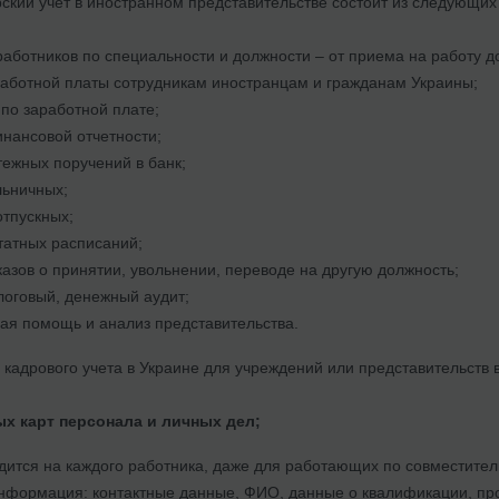
ский учет в иностранном представительстве состоит из следующих
работников по специальности и должности – от приема на работу д
аботной платы сотрудникам иностранцам и гражданам Украины;
 по заработной плате;
нансовой отчетности;
тежных поручений в банк;
льничных;
отпускных;
атных расписаний;
казов о принятии, увольнении, переводе на другую должность;
логовый, денежный аудит;
ая помощь и анализ представительства.
 кадрового учета в Украине для учреждений или представительств 
х карт персонала и личных дел;
одится на каждого работника, даже для работающих по совместител
нформация: контактные данные, ФИО, данные о квалификации, про