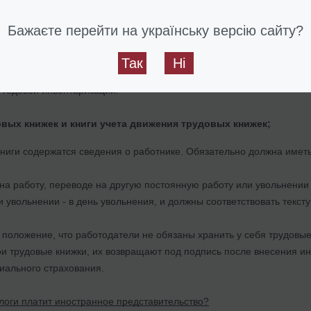
к называемый резерв отпусков – это сумма, запланированная на год
Бажаєте перейти на українську версію сайту?
законодательства.
Так
Ні
оздать раз в год. Если не все работники используют свое право на о
 годовой инвентаризации.
вых книжек и книги учета движения трудовых книжек;
книги содержатся сведения о работнике. Обязательно должна имет
на работу, переводе на другую постоянную работу или увольнении и
и увольнении - в день увольнения, и должны соответствовать тексту
 положение, что работодатели не обязаны хранить у себя трудовы
и трудовые книжки, их возвращают под подпись после внесения 
иального страхования.
логи платит иностранное представительство?