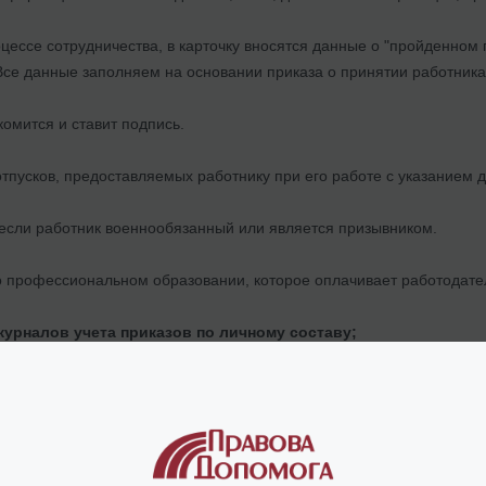
цессе сотрудничества, в карточку вносятся данные о "пройденном п
Все данные заполняем на основании приказа о принятии работника 
омится и ставит подпись.
тпусков, предоставляемых работнику при его работе с указанием д
 если работник военнообязанный или является призывником.
о профессиональном образовании, которое оплачивает работодате
журналов учета приказов по личному составу;
 должны регистрироваться, и не важно, речь идет о принятии работ
дате, номере приказа, содержании локального акта. Соответственн
 остатков отпусков персонала;