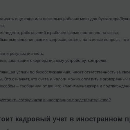
раивать еще одно или несколько рабочих мест для бухгалтера/бухг
но;
менеджер, работающий в рабочее время постоянно на связи;
быстрые решения ваших запросов, ответы на важные вопросы, что 
м и результативность;
йме, адаптации к корпоративному устройству, контролю.
ляющая услуги по бухобслуживанию, несет ответственность за сво
 Это означает, что счета и налоги можно оплатить в оговоренный с
способом – сообщение от вашего клиент-менеджера и подтверждени
оустроить сотрудников в иностранное представительство?
стоит кадровый учет в иностранном 