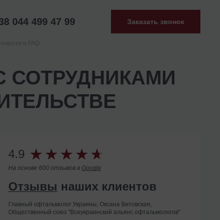
38 044 499 47 99
Заказать звонок
новости и FAQ
С СОТРУДНИКАМИ
ИТЕЛЬСТВЕ
4.9
На основе 600 отзывов в
Google
Отзывы
наших клиентов
Главный офтальмолог Украины, Оксана Витовская,
Общественный союз "Всеукраинский альянс офтальмологов"
Помогли с ликвидацией иностранного