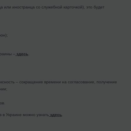
 или иностранца со служебной карточкой), это будет
он);
краины –
здесь
.
ксность – сокращение времени на согласование, получение
нии;
ов.
в в Украине можно узнать
здесь
.