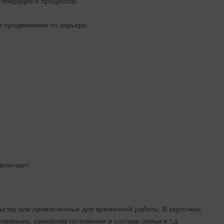
 операций и процессов:
о продвижения по карьере;
включает:
ьству или привлеченных для временной работы. В карточках
живании, семейном положении и составе семьи и т.д.