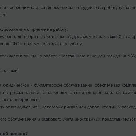
ри необходимости, с оформлением сотрудника на работу (украинца
апа:
споряжения о приеме на работу;
дового договора с работником (в двух экземплярах каждой из стор
нов ГФС о приеме работника на работу.
 отличается прием на работу иностранного лица или гражданина У
а с нами:
 юридическое и бухгалтерское обслуживание, обеспечивая компле
етов, рекомендаций по решениям, ответственность на одной компа
ьтат, а не процессы;
у от юридических и налоговых рисков или дополнительных расход
ого обслуживания и кадрового учета иностранных представительст
свой вопрос?