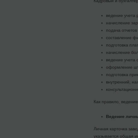
Кадровый и бухгалтер
ведение учета 
начисление зар
подача отчетов
составление фи
подготовка пла
начисление бо
ведение учета 
оформление шт
подготовка при
внутренний, на
консультационн
Как правило, ведение
Ведение личны
Личная карточка зав
указывается общая и