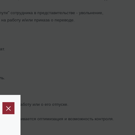
ути" сотрудника в представительстве - увольнение,
на работу и/или приказа о переводе.
ат.
ль.
ника на работу или о его отпуске.
о, обеспечивается оптимизация и возможность контроля.