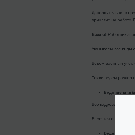
Дополнительно, в про
принятие на работу. 
Важно!
Работник знак
Указываем все виды о
Ведем военный учет,
Также ведем раздел 
Ведение книг/
Все кадровые приказы
Вносятся сведения о 
Ведение учета