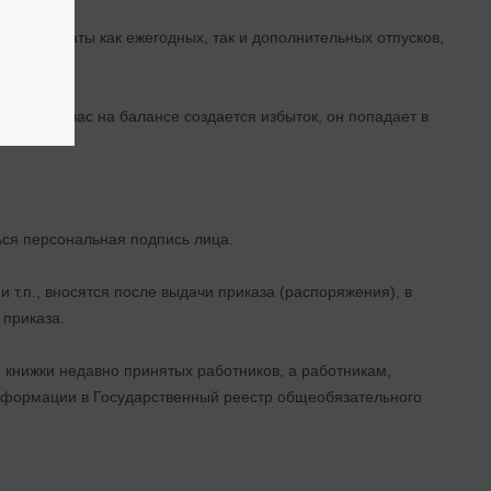
, для оплаты как ежегодных, так и дополнительных отпусков,
тпуск и у вас на балансе создается избыток, он попадает в
ься персональная подпись лица.
 т.п., вносятся после выдачи приказа (распоряжения), в
 приказа.
е книжки недавно принятых работников, а работникам,
информации в Государственный реестр общеобязательного