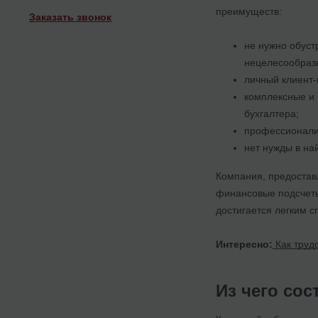
преимуществ:
Заказать звонок
не нужно обуст
нецелесообраз
личный клиент-
комплексные и 
бухгалтера;
профессионализ
нет нужды в на
Компания, предостав
финансовые подсчеты.
достигается легким 
Интересно:
Как труд
Из чего со