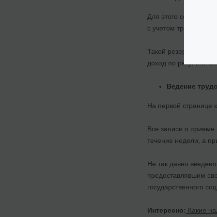
Для этого создают та
с учетом требований 
Такой резерв нужно с
доход по результатам
Ведение трудо
На первой странице 
Все записи о приеме 
течение недели, а пр
Не так давно введено
предоставлявшим сво
государственного соц
Интересно:
Какие на