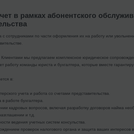
чет в рамках абонентского обслужи
ельства
а с сотрудниками по части оформления их на работу или увольнение
вительстве.
 Клиентами мы предлагаем комплексное юридическое сопровожден
т работу команды юриста и бухгалтера, которые вместе гарантиру
ется в:
терского учета и работа со счетами представительства.
в работе бухгалтера.
ии кадровых вопросов, включая разработку договоров найма необ
азглашении и т.д.
ности ведения учетных систем консульства.
ждением проверок налогового органа и защита ваших интересов во