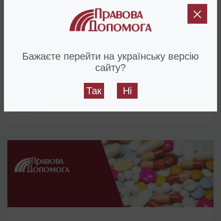
05.07.2021
Как открыть ветеринарный пункт в Украине?
Бажаєте перейти на українську версію
сайту?
Требования к ветеринарному пункту для получения
лицензии
Так
Ні
6572