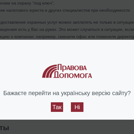
нзии на охрану “под ключ”;
ие налогового юриста и других специалистов при необходимости.
оставление охранных услуг можно заплатить не только в ситуации
 лицензия есть у Вас на руках. Это может случиться в ситуации, ес
цию о компании: например, сменили офис или поменяли директор
 Подробнее об этом
тут
.
с получением лицензии на охранную деятельность? Обращайт
свой вопрос?
Бажаєте перейти на українську версію сайту?
ранной лицензии в Украине тут.
Так
Ні
/2021
нты