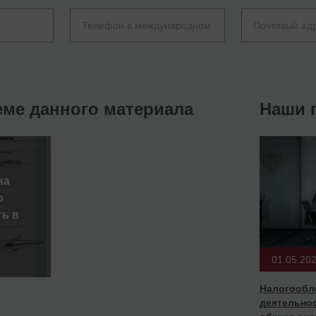
еме данного материала
Наши 
на
ю
ь в
01.05.20
Налогообл
деятельнос