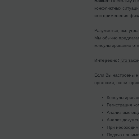
Важно!
Поскольку сп
конфликтных ситуаци
или применения физи
Разумеется, все угр
Мы обычно предлагае
консультирование отн
Интересно:
Кто тако
Если Вы настроены н
органами, наши юрис
Консультирован
Регистрация к
Анализ имеющи
Анализ докумен
При необходимо
Подача нашими