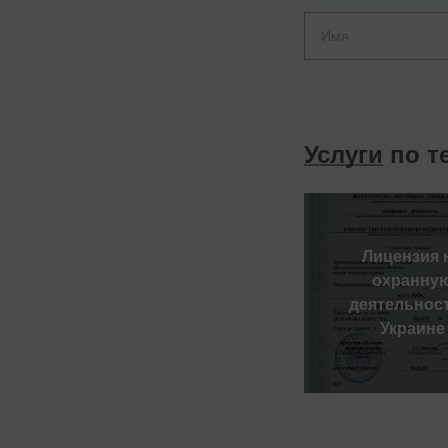
Услуги
по т
Лицензия 
охранну
деятельност
Украине