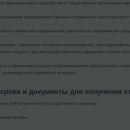
ся характеристика и ходатайство от общественной организации зар
оматическими учреждениями Украины сотрудничает около шестисот 
ляется украинская национальная идентичность, содержащая след
ическая - украинское этническое происхождение, самоидентификац
знание общего с другими представителями украинского этноса ист
ность в украинское культурно-информационное пространство и соз
, разновидностей украинской культуры)
 сроки и документы для получения ст
мые для получения статуса зарубежного украинца:
вленной формы,