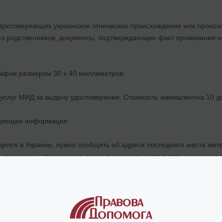
 удостоверяющих украинское этническое происхождение или происх
го родственников, документы, подтверждающие факт проживания на
рафии размером 30 х 40 миллиметров;
е услуг МИД за выдачу удостоверения. Стоимость эквивалентна 10
едующая информация:
дился в Украине, нужно сообщить об адресе последнего места жит
 то нужна информация о последнем месте жительства его родител
ходилось в гражданстве Украины, то требуется номер и дата Указа
аявления на получение статуса зарубежного украинца – до 90 дне
редоставлении или отказе в предоставлении такого статуса.