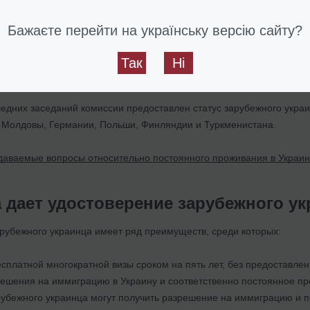
тся сроком на 10 лет с последующей перерегистрацией, для чего 
Бажаєте перейти на українську версію сайту?
нтов и выдачу удостоверения осуществляет комиссия по вопросам
Так
Ні
же одного раза в три месяца.
следних заседаний комиссии предоставлен статус зарубежного укра
, Молдовы, Германии, Польши, Финляндии и Туркменистана.
даваемые вопросы относительно постоянного проживания в Украин
а дает удостоверение зарубежного у
арубежного украинца имеет ряд преимуществ, среди которых:
платной многократной визы сроком на пять лет, без предоставле
ешения на иммиграцию в Украину и соответственно постоянное пр
рубежного украинца могут получить разрешение на иммиграцию и 