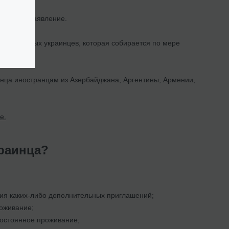
подается заявление.
 зарубежных украинцев, которая собирается по мере
инца иностранцам из Азербайджана, Аргентины, Армении,
е.
краинца?
ния каких-либо дополнительных приглашений;
оживание;
постоянное проживание;