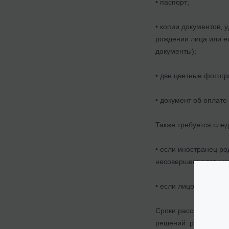
• паспорт;
• копии документов,
рождении лица или е
документы);
• две цветные фотог
• документ об оплат
Также требуется сл
• если иностранец ро
несовершеннолетним,
• если лицо ранее на
Сроки рассмотрения з
решений: решение о п