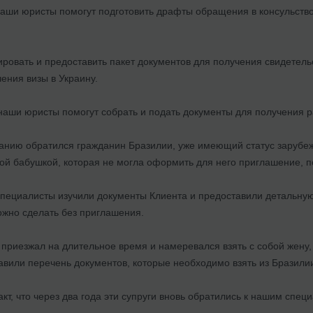
аши юристы помогут подготовить драфты обращения в консульство
овать и предоставить пакет документов для получения свидетельст
ения визы в Украину.
наши юристы помогут собрать и подать документы для получения 
анию обратился гражданин Бразилии, уже имеющий статус зарубежн
ой бабушкой, которая не могла оформить для него приглашение, п
специалисты изучили документы Клиента и предоставили детальную
ожно сделать без приглашения.
т приезжал на длительное время и намеревался взять с собой жен
вили перечень документов, которые необходимо взять из Бразилии
кт, что через два года эти супруги вновь обратились к нашим спец