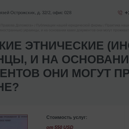
+
Князей Острожских, д. 32/2, офис 028
«Правова Допомога»
Публикации нашей юридической фирмы
Практика наш
иностранные) украинцы, и на основании каких документов они могут проживат
АКИЕ ЭТНИЧЕСКИЕ (И
НЦЫ, И НА ОСНОВАНИ
ЕНТОВ ОНИ МОГУТ П
НЕ?
Стоимость услуг:
от 550 USD