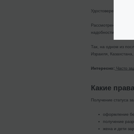
Удостоверение выдае
Рассмотрение докуме
надобности, но не ре
Так, на одном из по
Израиля, Казахстана
Интересно:
Часто за
Какие прав
Получение статуса з
оформление бес
получение разр
жена и дети за