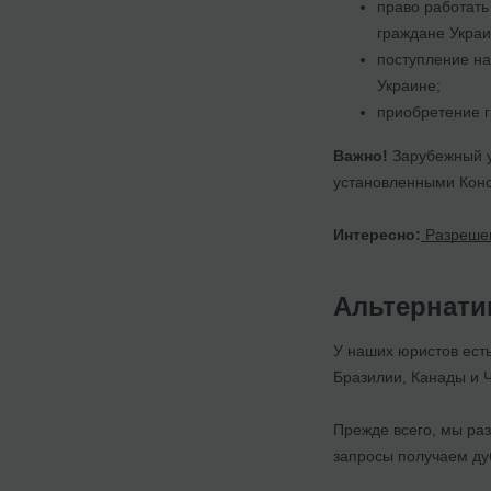
право работать
граждане Украи
поступление на
Украине;
приобретение г
Важно!
Зарубежный ук
установленными Конс
Интересно:
Разрешен
Альтернати
У наших юристов ест
Бразилии, Канады и 
Прежде всего, мы ра
запросы получаем дуб