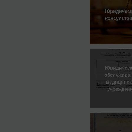
Юридическ
консульта
Юридическ
обслужива
медицинск
учрежден