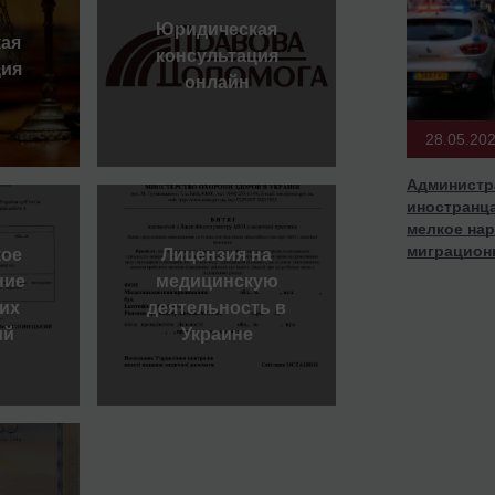
Юридическая
ая
консультация
ция
онлайн
28.05.20
Администр
иностранца
мелкое на
миграцион
ое
Лицензия на
ние
медицинскую
их
деятельность в
ий
Украине