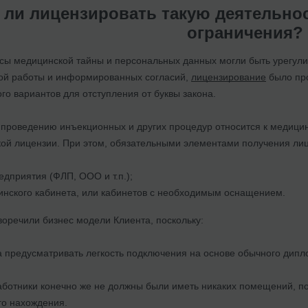
ли лицензировать такую деятельнос
ограничения?
росы медицинской тайны и персональных данных могли быть урегул
ой работы и информированных согласий,
лицензирование
было про
о вариантов для отступления от буквы закона.
 проведению инъекционных и других процедур относится к медици
ой лицензии. При этом, обязательными элементами получения лиц
едприятия (ФЛП, ООО и т.п.);
нского кабинета, или кабинетов с необходимым оснащением.
воречили бизнес модели Клиента, поскольку:
 предусматривать легкость подключения на основе обычного дипл
ботники конечно же не должны были иметь никаких помещений, пос
го нахождения.