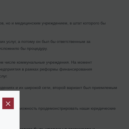
в, но и медицинским учреждением, в штат которого бы
их услуг, а потому он был бы ответственным за
усложнило бы процедуру.
ом числе коммунальные учреждения. На момент
предприятия в рамках реформы финансирования
луг.
ждениях и их широкой сети, второй вариант был приемлемым
дает нам возможность продемонстрировать наши юридические
ого, и Вы хотите быть уверены в законности и