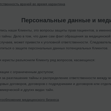
тственность врачей во время карантина
Персональные данные и меди
улись наши Клиенты, это вопросы защиты прав пациентов, а именн
й тайны. Дело в том, что даже сам факт обращения за медицинско
случаев, может привести к уголовной ответственности. Следовател
отиться о защите персональных данных потенциальных Клиентов.
 юристы разъяснили Клиенту ряд вопросов, касающихся:
ации с ограниченным доступом;
и за разглашение тайны и распределение ответственности между 
довых договоров, договоров с подрядчиками и договоров или отде
ммерческой и других видах тайн.
гообложение медицинского бизнеса