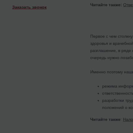
Читайте также:
Отве
Заказать звонок
Первое с чем столкн
здоровья и врачебно
разглашение, в ряде 
очередь нужно позаб
Именно поэтому наши
режима информ
ответственност
разработки тру
положений о ко
Читайте также
:
Нало