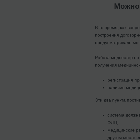
Можно 
В то время, как воп
построения договорн
предусматривало мног
Работа медсестер по
получения медицинск
регистрация пр
наличие медици
Эти два пункта проти
система должна
ФЛП;
медицинские ра
другом месте е