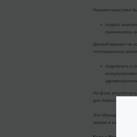
Нашими юристами был
создать компан
принимались м
Данный вариант не ус
потенциальные риски
подключать к 
консультирова
здравоохранени
На фоне регуляторны
для Клиента и он на
Это обращение было 
знания и навыки, и п
Если у Вас есть ка