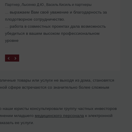
Партнер, Лысенко Д.Ю., Василь Кисиль и партнеры
... выражаем Вам своё уважение и благодарность за
Помогли с ликвидацией иностранного
плодотворное сотрудничество.
представительства в Украине
... работа в совместных проектах дала возможность
убедиться в вашем высоком профессиональном
уровне
личные товары или услуги не выходя из дома, становятся
нной сфере встречаются со значительно более сложным
о наши юристы консультировали группу частных инвесторов
единении младшего
медицинского персонала
к электронной
казать ее услуги.