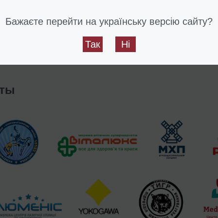
изации -
обращайтесь к нам.
Мы подберем для Вас оптимальн
Бажаєте перейти на українську версію сайту?
найте здесь.
Так
Ні
/2020
нты