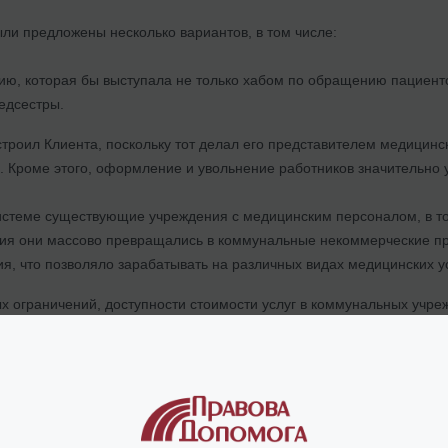
и предложены несколько вариантов, в том числе:
ию, которая бы выступала не только хабом по обращению пациенто
едсестры.
троил Клиента, поскольку тот делал его представителем медицинск
. Кроме этого, оформление и увольнение работников значительно 
системе существующие учреждения с медицинским персоналом, в т
ния они массово превращались в коммунальные некоммерческие 
я, что позволяло зарабатывать на различных видах медицинских ус
х ограничений, доступности стоимости услуг в коммунальных учре
чал диалог с пилотными учреждениями.
уникальным по своей природе, что всегда интересно, поскольку 
омочь создать что-то кардинально новое. Мы всегда рады вызовам.
кая-то идея или схема бизнеса, медицинского или любого друг