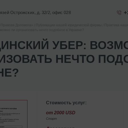
+
Князей Острожских, д. 32/2, офис 028
«Правова Допомога»
Публикации нашей юридической фирмы
Практика наш
можно ли организовать нечто подобное в Украине?
ИНСКИЙ УБЕР: ВОЗМ
ИЗОВАТЬ НЕЧТО ПОД
НЕ?
Стоимость услуг:
от 2000 USD
Старт