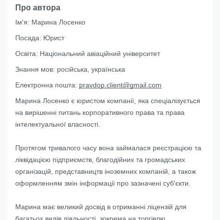
Про автора
Ім'я:
Марина Лосенко
Посада:
Юрист
Освіта:
Національний авіаційний університет
Знання мов:
російська, українська
Електронна пошта:
pravdop.client@gmail.com
Марина Лосенко є юристом компанії, яка спеціалізується
на вирішенні питань корпоративного права та права
інтелектуальної власності.
Протягом тривалого часу вона займалася реєстрацією та
ліквідацією підприємств, благодійних та громадських
організацій, представництв іноземних компаній, а також
оформленням змін інформації про зазначені суб'єкти.
Марина має великий досвід в отриманні ліцензій для
багатьох видів діяльності, зокрема на торгівлю