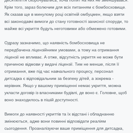
десятиліття скорочувались, хоча попит на них не зменшувався.
Крім того, зараз болючим для всіх питанням є бомбосховище.
Як сказав ще в минулому році освітній омбуцмен, якщо взяти
всі законодавчі вимоги до стану готовності захисної споруди, то
майже всі укриття будуть неготовими або обмежено готовими.
Одразу зазначимо, що наявність бомбосховища не
передбачена ліцензійними умовами, а тому на отримання
ліцензії не впливає. А отже, відсутність укриття не може бути
причиною відмови у видачі ліцензії. Тим не менше, після її
отримання, вже під час навчального процесу, персонал
дитсадка є відповідальним за безпеку дітей, а зокрема -
керівник. Якщо у вашому приміщенні немає укриття, можна
укласти договір із власниками будівлі, де воно є. Головне, щоб
воно знаходилось в пішій доступності.
Вимоги до наявності укриттів та їх відстані і обладнанню
змінюються, адже вони повинні відповідати реаліям
сьогодення. Проаналізуючи ваше приміщення для дитсадка,