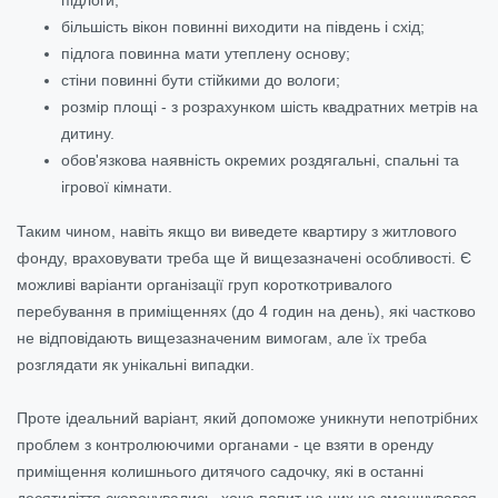
підлоги;
більшість вікон повинні виходити на південь і схід;
підлога повинна мати утеплену основу;
стіни повинні бути стійкими до вологи;
розмір площі - з розрахунком шість квадратних метрів на
дитину.
обов'язкова наявність окремих роздягальні, спальні та
ігрової кімнати.
Таким чином, навіть якщо ви виведете квартиру з житлового
фонду, враховувати треба ще й вищезазначені особливості. Є
можливі варіанти організації груп короткотривалого
перебування в приміщеннях (до 4 годин на день), які частково
не відповідають вищезазначеним вимогам, але їх треба
розглядати як унікальні випадки.
Проте ідеальний варіант, який допоможе уникнути непотрібних
проблем з контролюючими органами - це взяти в оренду
приміщення колишнього дитячого садочку, які в останні