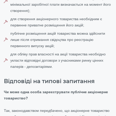
мінімальної заробітної плати визначається на момент його
створення);
для створення акціонерного товариства необхідним є
первинне приватне розміщення його акцій;
публічне розміщення акцій товариства можна здійснити
лише після отримання свідоцтва про реєстрацію
первинного випуску акцій;
для обліку прав власності на акції товариства необхідно
укласти відповідні договори з учасниками ринку цінних
паперів - депозитаріями.
Відповіді на типові запитання
Чи може одна особа зареєструвати публічне акціонерне
товариство?
Так, законодавством передбачено, що акціонерне товариство