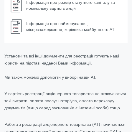
Інформація про розмір статутного капіталу та
номінальну вартість акцій
Інформація про найменування,
місцезнаходження, керівника майбутнього АТ
Установчі та всі інші документи для реєстрації готують наші
юристи на підставі наданої Вами інформації.
Ми також можемо допомогти у виборі назви АТ.
У вартість реєстрації акціонерного товариства не включаються
такі витрати: оплата послуг нотаріуса, оплата перекладу
документів (якщо серед засновників є іноземні особи) тощо.
Робота з реєстрації акціонерного товариства (АТ) починається
після отримання повної передоплати. Строк реєстрації АТ з