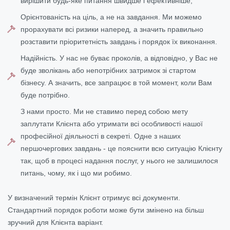
вирішити будь-яке питання швидше і ефективніше;
Орієнтованість на ціль, а не на завдання. Ми можемо
прорахувати всі ризики наперед, а значить правильно
розставити пріоритетність завдань і порядок їх виконання.
Надійність. У нас не буває проколів, а відповідно, у Вас не
буде зволікань або непотрібних затримок зі стартом
бізнесу. А значить, все запрацює в той момент, коли Вам
буде потрібно.
З нами просто. Ми не ставимо перед собою мету
заплутати Клієнта або утримати всі особливості нашої
професійної діяльності в секреті. Одне з наших
першочергових завдань - це пояснити всю ситуацію Клієнту
так, щоб в процесі надання послуг, у нього не залишилося
питань, чому, як і що ми робимо.
У визначений термін Клієнт отримує всі документи.
Стандартний порядок роботи може бути змінено на більш
зручний для Клієнта варіант.