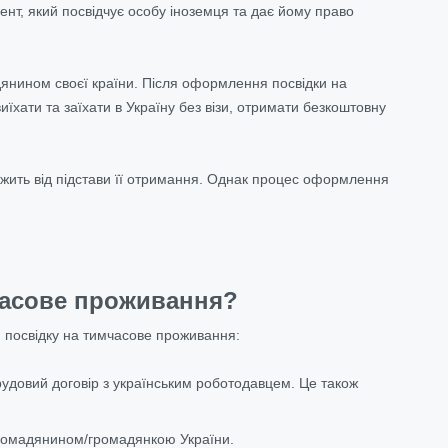
ент, який посвідчує особу іноземця та дає йому право
янином своєї країни. Після
оформлення посвідки на
виїхати та заїхати в Україну без візи, отримати безкоштовну
жить від підстави її отримання. Однак процес оформлення
мчасове проживання?
ти посвідку на тимчасове проживання:
трудовий договір з українським роботодавцем. Це також
громадянином/громадянкою України.