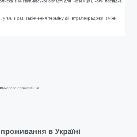
писка в Києві/Київської області для іноземця), коли п
освідка
.ч. в разі закінчення терміну дії, втрати/крадіжки, зміни
 тимчасове проживання
проживання в Україні