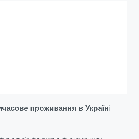
мчасове проживання в Україні
.
ір оренди або підтвердження від власника житла).