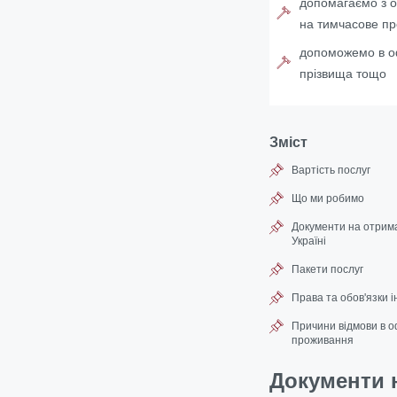
допомагаємо з ор
на тимчасове пр
допоможемо в офо
прізвища тощо
Зміст
Вартість послуг
Що ми робимо
Документи на отрима
Україні
Пакети послуг
Права та обов'язки 
Причини відмови в о
проживання
Документи 