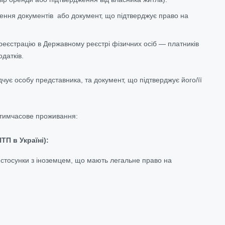
ення документів або документ, що підтверджує право на
реєстрацію в Державному реєстрі фізичних осіб — платників
датків.
ує особу представника, та документ, що підтверджує його/її
 тимчасове проживання
:
П в Україні):
 стосунки з іноземцем, що мають легальне право на