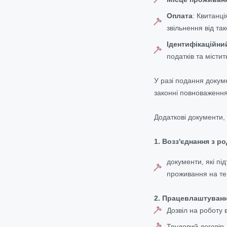
Оплата
:
Квитанція
звільнення від так
Ідентифікаційни
податків та місти
У разі подання докум
законні повноваження
Додаткові документи, 
1. Возз'єднання з р
документи, які п
проживання на тер
2. Працевлаштуванн
Дозвіл на роботу в
Трудовий договір, 