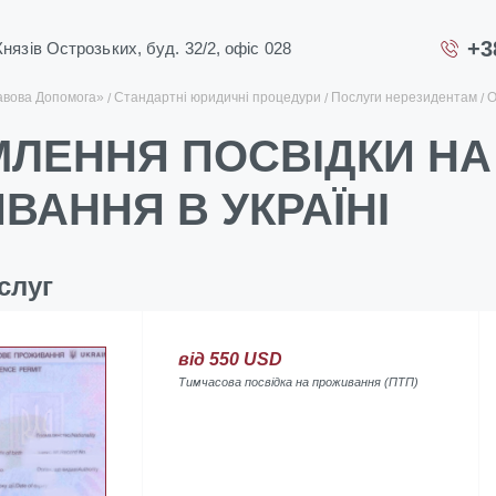
+3
 Князів Острозьких, буд. 32/2, офіс 028
авова Допомога»
Стандартні юридичні процедури
Послуги нерезидентам
О
ЛЕННЯ ПОСВІДКИ НА
ВАННЯ В УКРАЇНІ
слуг
від 550 USD
Тимчасова посвідка на проживання (ПТП)