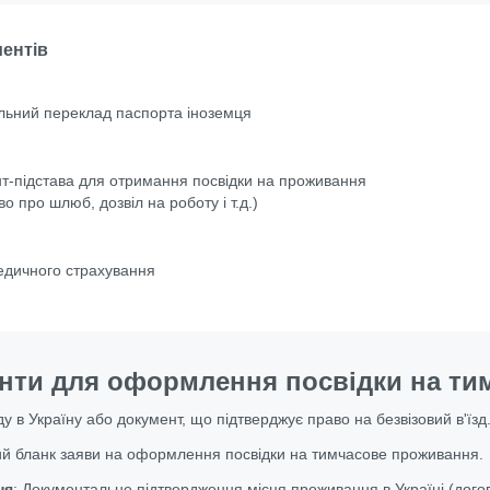
ментів
льний переклад паспорта іноземця
т-підстава для отримання посвідки на проживання
во про шлюб, дозвіл на роботу і т.д.)
едичного страхування
енти для оформлення посвідки на ти
ду в Україну або документ, що підтверджує право на безвізовий в'їзд
й бланк заяви на оформлення посвідки на тимчасове проживання.
ня
:
Документальне підтвердження місця проживання в Україні (догов