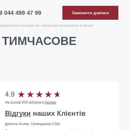
8 044 499 47 99
Замовити дзвінок
формлення посвідки на тимчасове проживання в Україні
 ТИМЧАСОВЕ
4.9
На основі 600 відгуків в
Google
Відгуки
наших Клієнтів
Даніель Холмс, Громадянин США