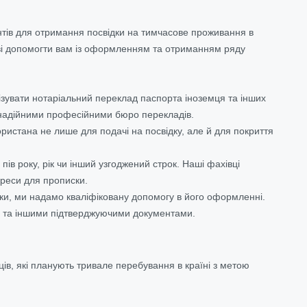
нтів для отримання посвідки на тимчасове проживання в
отові допомогти вам із оформленням та отриманням ряду
ізувати нотаріальний переклад паспорта іноземця та інших
з надійними професійними бюро перекладів.
стана не лише для подачі на посвідку, але й для покриття
ів року, рік чи інший узгоджений строк. Наші фахівці
дреси для прописки.
дки, ми надамо кваліфіковану допомогу в його оформленні.
б та іншими підтверджуючими документами.
ів, які планують тривале перебування в країні з метою