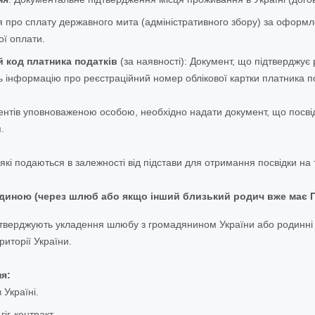
 про сплату державного мита (адміністративного збору) за оформл
ої оплати.
й код платника податків
(за наявності):
Документ, що підтверджує 
ть інформацію про реєстраційний номер облікової картки платника по
ентів уповноваженою особою, необхідно надати документ, що посвідч
.
які подаються в залежності від
підстави для отримання посвідки на
одиною (через шлюб або якщо інший близький родич вже має ПТ
ідтверджують укладення шлюбу з громадянином України або родинні
иторії України.
я:
 Україні.
гіг-контракт.