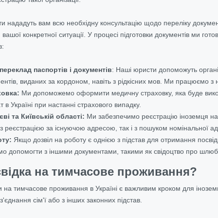
ти нададуть вам всю необхідну консультацію щодо переліку докуме
м вашої конкретної ситуації. У процесі підготовки документів ми г
в:
переклад паспортів і документів
: Наші юристи допоможуть орган
ентів, виданих за кордоном, навіть з рідкісних мов. Ми працюємо 
овка:
Ми допоможемо оформити медичну страховку, яка буде викори
 в Україні при настанні страхового випадку.
ві та Київській області:
Ми забезпечимо реєстрацію іноземця на п
із реєстрацією за існуючою адресою, так і з пошуком номінальної а
оту:
Якщо дозвіл на роботу є однією з підстав для отримання посві
о допомогти з іншими документами, такими як свідоцтво про шлю
свідка на тимчасове проживання?
 на тимчасове проживання в Україні
є важливим кроком для іноземц
з'єднання сім'ї або з інших законних підстав.