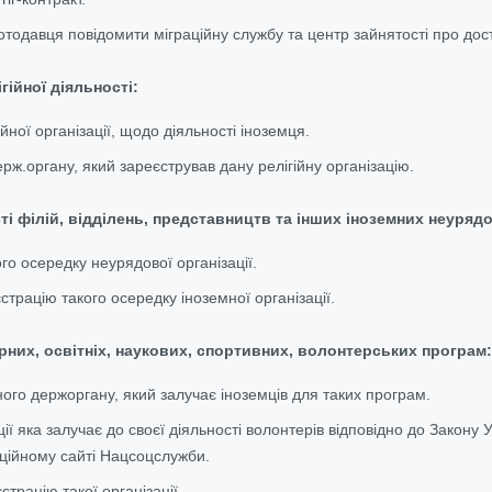
тодавця повідомити міграційну службу та центр зайнятості про дос
гійної діяльності:
йної організації, щодо діяльності іноземця.
рж.органу, який зареєстрував дану релігійну організацію.
сті філій, відділень, представництв та інших іноземних неуряд
о осередку неурядової організації.
страцію такого осередку іноземної організації.
рних, освітніх, наукових, спортивних, волонтерських програм:
ого держоргану, який залучає іноземців для таких програм.
ії яка залучає до своєї діяльності волонтерів відповідно до Закону 
ційному сайті Нацсоцслужби.
трацію такої організації.