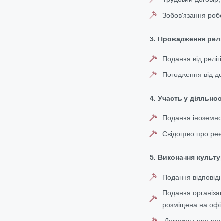
Зобов'язання робо
3. Провадження релі
Подання від релігі
Погодження від де
4. Участь у діяльно
Подання іноземног
Свідоцтво про реє
5. Виконання культу
Подання відповідн
Подання організац
розміщена на офі
Документ про реєс