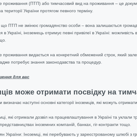
ве проживання (ПТП) або
тимчасовий вид на проживання
– це докум
а території України протягом певного терміну.
 що ПТП не змінює громадянство особи – вона залишається громад
 в Україні, іноземець
отримує певні привілеї в Україні: можливість 
що.
е проживання видається на конкретний обмежений строк, який зале
адже потребує знання законодавства та процедур.
шення для вас
емців може отримати посвідку на ти
 визначає наступні основні категорії іноземців, які можуть отрима
мці, які отримали дозвіл на працевлаштування в Україні та уклали 
представництвах іноземних компаній, банках, гіг-контракти тощо.
н України: Іноземці, які перебувають у зареєстрованому шлюбі з 