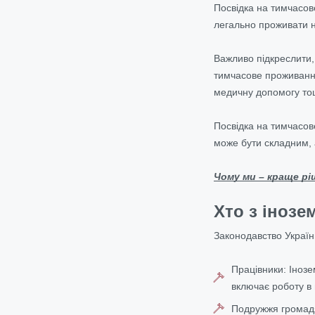
Посвідка на тимчасо
легально проживати н
Важливо підкреслити,
тимчасове проживання
медичну допомогу то
Посвідка на тимчасов
може бути складним, 
Чому ми – краще рі
Хто з іноз
Законодавство України
Працівники: Інозе
включає роботу в 
Подружжя громадя