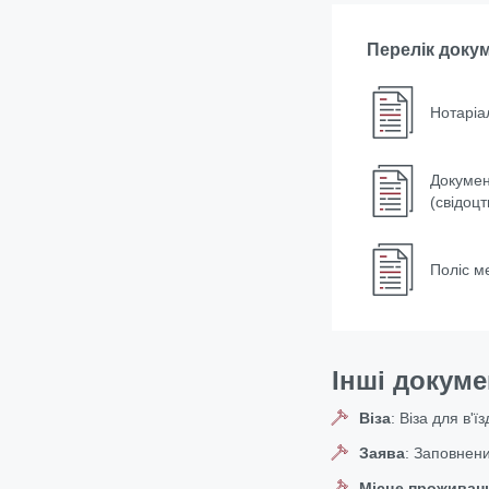
Перелік доку
Нотаріа
Докумен
(свідоцт
Поліс м
Інші докум
Віза
:
Віза для в'їз
Заява
:
Заповнени
Місце проживан