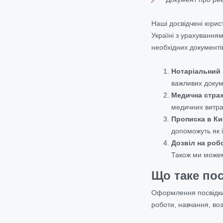
Наші досвідчені юрис
Україні з урахування
необхідних документі
Нотаріальний 
важливих докум
Медична страх
медичних витрат
Прописка в Киє
допоможуть як 
Дозвіл на роб
Також ми можем
Що таке по
Оформлення посвідки
роботи, навчання, воз