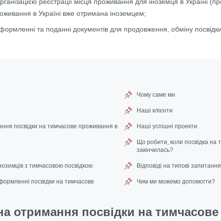
ганізацією реєстрації місця проживання для іноземця в Україні (про
оживання в Україні
вже отримана іноземцем;
рмленні та поданні документів для продовження, обміну посвідки, у т
Чому саме ми
Наші клієнти
ння посвідки на тимчасове проживання в
Наші успішні проекти
Що робити, коли посвідка на
закінчилась?
іноземців з тимчасовою посвідкою
Відповіді на типові запитання
формленні посвідки на тимчасове
Чим ми можемо допомогти?
на отримання посвідки на тимчасове 