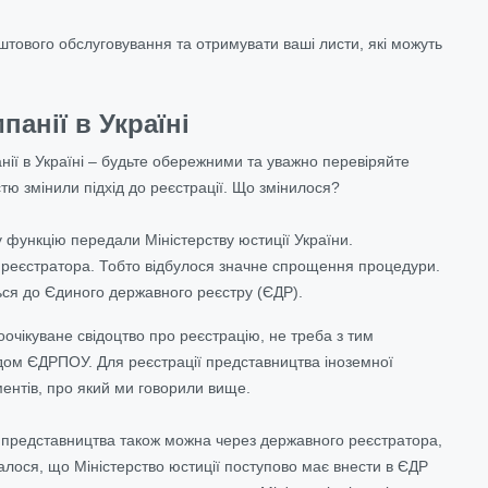
штового обслуговування та отримувати ваші листи, які можуть
анії в Україні
ії в Україні – будьте обережними та уважно перевіряйте
стю змінили підхід до реєстрації. Що змінилося?
 функцію передали Міністерству юстиції України.
о реєстратора. Тобто відбулося значне спрощення процедури.
ься до Єдиного державного реєстру (ЄДР).
оочікуване свідоцтво про реєстрацію, не треба з тим
кодом ЄДРПОУ. Для реєстрації представництва іноземної
ментів, про який ми говорили вище.
і представництва також можна через державного реєстратора,
алося, що Міністерство юстиції поступово має внести в ЄДР