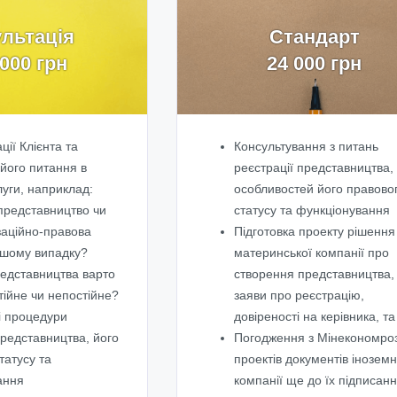
льтація
Стандарт
8000 грн
24 000 грн
ції Клієнта та
Консультування з питань
 його питання в
реєстрації представництва,
уги, наприклад:
особливостей його правово
представництво чи
статусу та функціонування
заційно-правова
Підготовка проекту рішення
шому випадку?
материнської компанії про
редставництва варто
створення представництва,
тійне чи непостійне?
заяви про реєстрацію,
і процедури
довіреності на керівника, та 
представництва, його
Погодження з Мінекономро
татусу та
проектів документів іноземн
ання
компанії ще до їх підписан