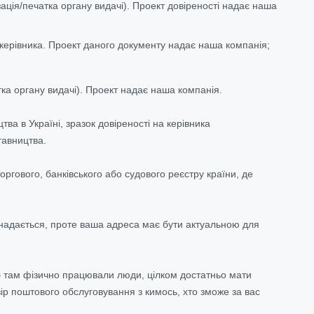
ація/печатка органу видачі). Проект довіреності надає наша
керівника. Проект даного документу надає наша компанія;
ка органу видачі). Проект надає наша компанія.
а в Україні, зразок довіреності на керівника
тавництва.
оргового, банківського або судового реєстру країни, де
надається, проте ваша адреса має бути актуальною для
б там фізично працювали люди, цілком достатньо мати
р поштового обслуговування з кимось, хто зможе за вас