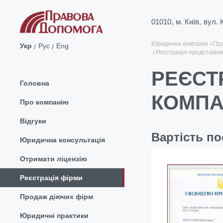
01010, м. Київ, вул.
Юридична компанія «Пр
Укр
Рус
Eng
Реєстрація представниц
РЕЄСТ
Головна
КОМПАН
Про компанію
Відгуки
Вартість по
Юридична консультація
Отримати ліцензію
Реєстрація фірми
Продаж діючих фірм
Юридичні практики