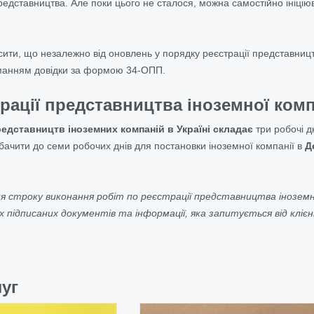
редставництва. Але поки цього не сталося, можна самостійно ініціюв
ити, що незалежно від оновлень у порядку реєстрації представницт
риманням довідки за формою 34-ОПП.
рації представництва іноземної компа
редставництв іноземних компаній в Україні складає
три робочі д
бачити до семи робочих днів для постановки іноземної компанії в
Д
я строку виконання робіт по реєстрації представництва іноземн
сіх підписаних документів та інформації, яка запитується від кліє
уг