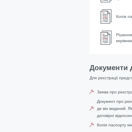
Копія п
Рішення
керівни
Документи д
Для реєстрації
предста
Заява про реєстра
Документ про реєс
де він виданий. Я
договірні відносин
Копія паспорту кі