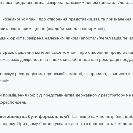
рівника представництва, завірена належним чином (апостиль/легаліз
 іноземної компанії про створення представництва та призначення 
ежитлового приміщення (знадобиться для інформації);
аших юристів, завірена належним чином (апостиль/легалізація/печат
 зразок
рішення материнської компанії про створення представництв
ож зразок довіреності на наших співробітників для реєстрації предс
рджує реєстрацію материнської компанії, як правило, є виписка з т
панія.
и приміщення (офісу) представництва державному реєстратору не 
кореспонденції.
едставництва бути формальною?
Так, якщо вам не потрібно, що
дресу. При цьому бажано укласти договір з поштою, а також догові