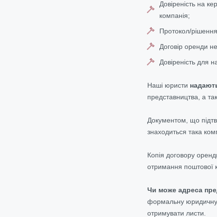
Довіреність на ке
компанія;
Протокол/рішення
Договір оренди н
Довіреність для н
Наші юристи
надають
представництва, а так
Документом, що підтве
знаходиться така ком
Копія договору оренд
отримання поштової 
Чи може адреса пр
формальну юридичну а
отримувати листи.