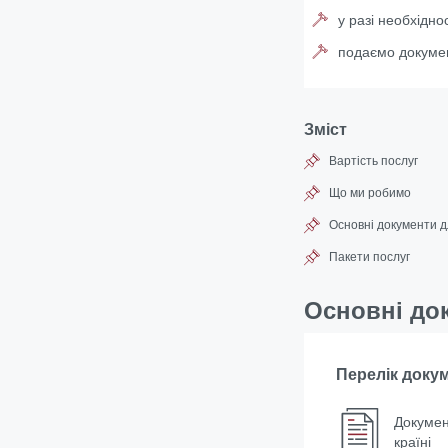
у разі необхідн
подаємо докумен
Зміст
Вартість послуг
Що ми робимо
Основні документи д
Пакети послуг
Основні док
Перелік доку
Докумен
країні