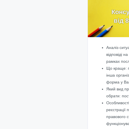
Консу
від 
Аналіз ситуа
відповіді на
рамках посл
Що краще: 
інша органі
форма у Ва
Який вид п
обрати: пос
Особливост
реєстрації 
правового с
функціонув