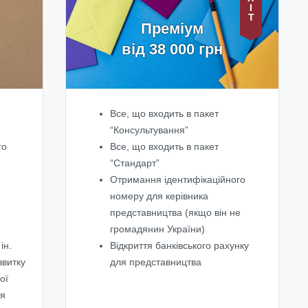
ХІТ
Преміум
від 38 000 грн
Все, що входить в пакет
“Консультування”
го
Все, що входить в пакет
“Стандарт”
Отримання ідентифікаційного
номеру для керівника
представництва (якщо він не
громадянин України)
ін.
Відкриття банківського рахунку
звитку
для представництва
ої
ня