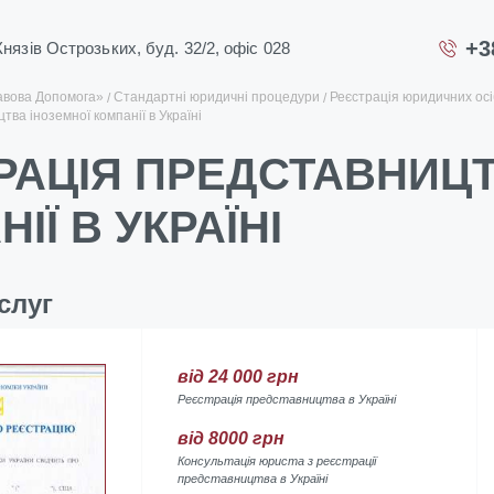
+3
 Князів Острозьких, буд. 32/2, офіс 028
авова Допомога»
Стандартні юридичні процедури
Реєстрація юридичних осіб
тва іноземної компанії в Україні
РАЦІЯ ПРЕДСТАВНИЦТ
ІЇ В УКРАЇНІ
слуг
від 24 000 грн
Реєстрація представництва в Україні
від 8000 грн
Консультація юриста з реєстрації
представництва в Україні