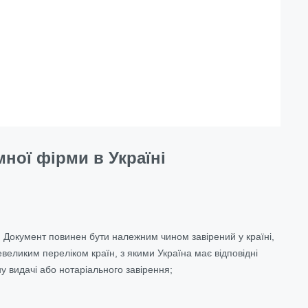
ної фірми в Україні
 Документ повинен бути належним чином завірений у країні,
евеликим переліком країн, з якими Україна має відповідні
ану видачі або нотаріального завірення;