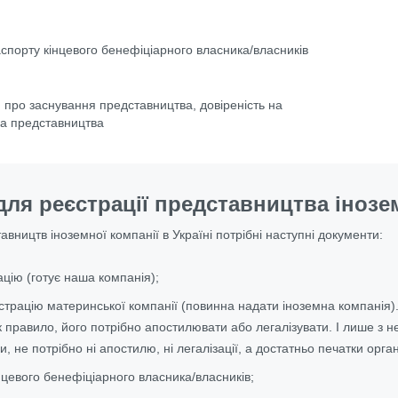
аспорту кінцевого бенефіціарного власника/власників
 про заснування представництва, довіреність на
ка представництва
ля реєстрації представництва інозем
вництв іноземної компанії в Україні
потрібні наступні документи:
цію (готує наша компанія);
трацію материнської компанії (повинна надати іноземна компанія).
к правило, його потрібно апостилювати або легалізувати. І лише з н
и, не потрібно ні апостилю, ні легалізації, а достатньо печатки орг
нцевого бенефіціарного власника/власників;