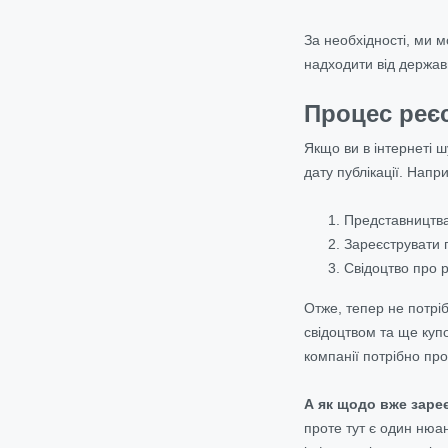
За необхідності, ми 
надходити від держав
Процес реєс
Якщо ви в інтернеті 
дату публікації. Напр
Представництва
Зареєструвати 
Свідоцтво про 
Отже, тепер не потріб
свідоцтвом та ще куп
компанії потрібно пр
А як щодо вже заре
проте тут є один нюа