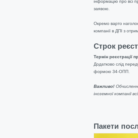
інформацію про всі п
заявою.
Окремо варто наголос
компанії в ДПІ з от
Строк реєст
Термін реєстрації п
Додатково слід перед
формою 34-ОПП.
Важливо!
Обчисленн
іноземної компанії в
Пакети посл