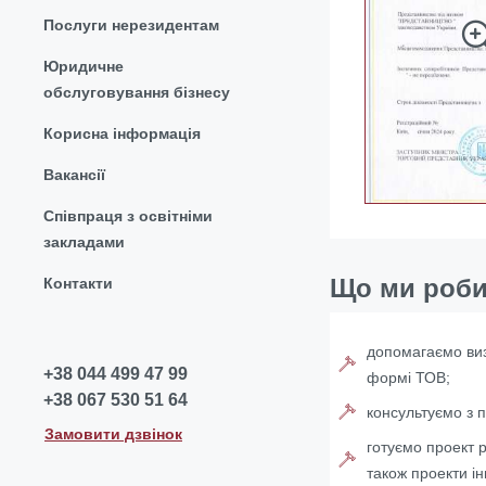
Послуги нерезидентам
Юридичне
обслуговування бізнесу
Корисна інформація
Вакансії
Співпраця з освітніми
закладами
Що ми роб
Контакти
допомагаємо виз
+38 044 499 47 99
формі ТОВ;
+38 067 530 51 64
консультуємо з 
Замовити дзвінок
готуємо проект 
також проекти ін