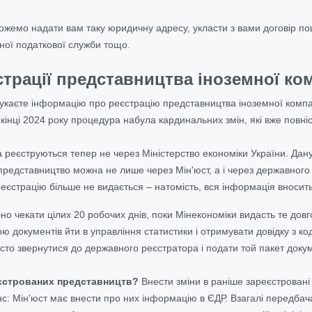
можемо надати вам таку юридичну адресу, укласти з вами договір по
ної податкової служби тощо.
трації представництва іноземної комп
шукаєте інформацію про реєстрацію представництва іноземної компан
икінці 2024 року процедура набула кардинальних змін, які вже повні
 реєструються тепер не через Міністерство економіки України. Дану
представництво можна не лише через Мін'юст, а і через державног
реєстрацію більше не видається – натомість, вся інформація вносит
но чекати цілих 20 робочих днів, поки Мінекономіки видасть те довг
ою документів йти в управління статистики і отримувати довідку з 
осто звернутися до державного реєстратора і подати той пакет доку
єстрованих представництв?
Внести зміни в раніше зареєстрован
нс: Мін'юст має внести про них інформацію в ЄДР. Взагалі передбач