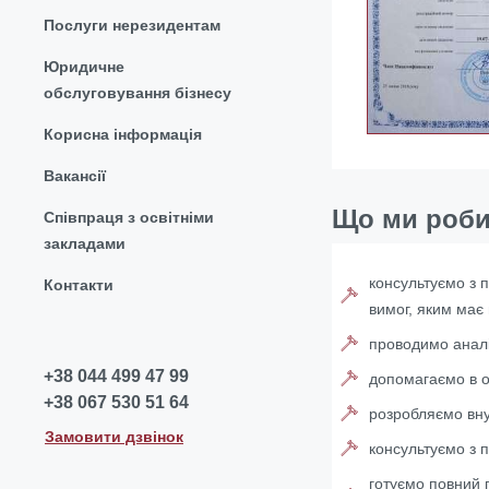
Послуги нерезидентам
Юридичне
обслуговування бізнесу
Корисна інформація
Вакансії
Що ми роб
Співпраця з освітніми
закладами
консультуємо з 
Контакти
вимог, яким має 
проводимо аналіз
+38 044 499 47 99
допомагаємо в о
+38 067 530 51 64
розробляємо внут
Замовити дзвінок
консультуємо з 
готуємо повний 