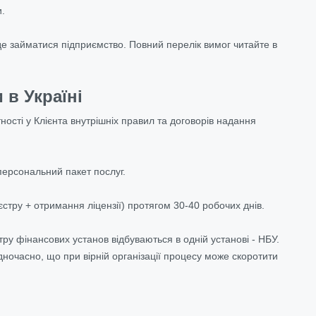
и.
уде займатися підприємство. Повний перелік вимог читайте в
 в Україні
тності у Клієнта внутрішніх правил та договорів надання
персональний пакет послуг.
стру + отримання ліцензії) протягом 30-40 робочих днів
.
ру фінансових установ відбуваються в одній установі - НБУ.
ночасно, що при вірній організації процесу може скоротити