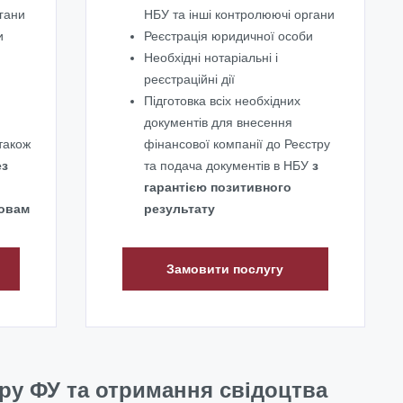
ргани
НБУ та інші контролюючі органи
и
Реєстрація юридичної особи
Необхідні нотаріальні і
реєстраційні дії
Підготовка всіх необхідних
документів для внесення
 також
фінансової компанії до Реєстру
ез
та подача документів в НБУ
з
гарантією позитивного
мовам
результату
Замовити послугу
ру ФУ та отримання свідоцтва