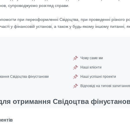
нов, супроводжуємо розгляд справи.
омогти при переоформленні Свідоцтва, при проведенні різного род
часті у фінансовій установі, а також у будь-якому іншому питанні, я
Чому саме ми
Наші клієнти
мання Свідоцтва фінустанови
Наші успішні проекти
Відповіді на типові запитання
для отримання Свідоцтва фінустано
ментів