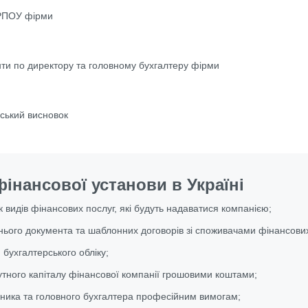
РПОУ фірми
ти по директору та головному бухгалтеру фірми
ський висновок
інансової установи в Україні
 видів фінансових послуг, які будуть надаватися компанією;
нього документа та шаблонних договорів зі споживачами фінансових
 бухгалтерського обліку;
тного капіталу фінансової компанії грошовими коштами;
івника та головного бухгалтера професійним вимогам;