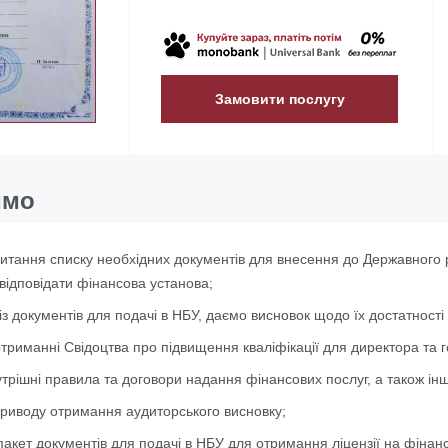
Замовити послугу
имо
питання списку необхідних документів для внесення до Державного р
відповідати фінансова установа;
 документів для подачі в НБУ, даємо висновок щодо їх достатності 
триманні Свідоцтва про підвищення кваліфікації для директора та г
рішні правила та договори надання фінансових послуг, а також інші
приводу отримання аудиторського висновку;
пакет документів для подачі в НБУ для отримання ліцензії на фінан