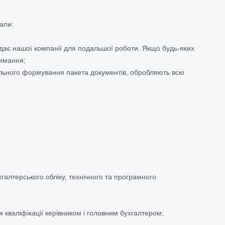
апи:
едає нашої компанії для подальшої роботи. Якщо будь-яких
римання;
нального формування пакета документів, обробляють всю
хгалтерського обліку, технічного та програмного
 кваліфікації керівником і головним бухгалтером;