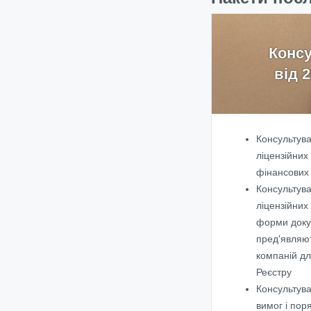
Консу
від 
Консультув
ліцензійних
фінансових
Консультув
ліцензійних 
форми докум
пред'являю
компаній д
Реєстру
Консультув
вимог і поря