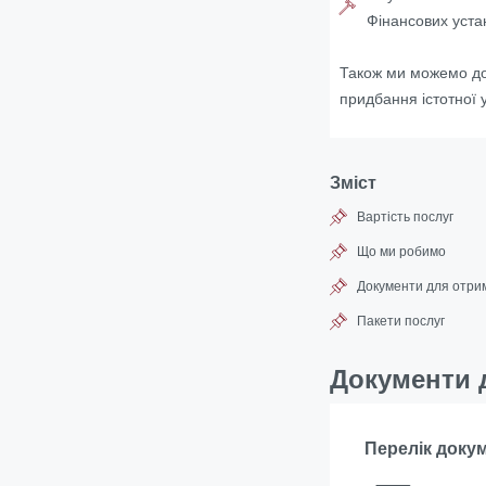
Фінансових уста
Також ми можемо доп
придбання істотної у
Зміст
Вартість послуг
Що ми робимо
Документи для отри
Пакети послуг
Документи 
Перелік доку