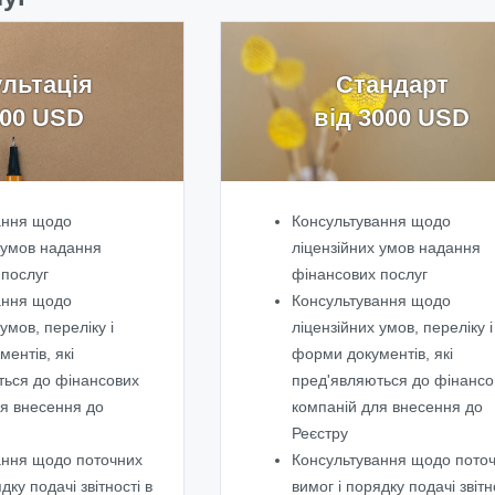
льтація
Стандарт
200 USD
від 3000 USD
ання щодо
Консультування щодо
 умов надання
ліцензійних умов надання
 послуг
фінансових послуг
ання щодо
Консультування щодо
умов, переліку і
ліцензійних умов, переліку і
ентів, які
форми документів, які
ться до фінансових
пред'являються до фінансо
ля внесення до
компаній для внесення до
Реєстру
ання щодо поточних
Консультування щодо пото
дку подачі звітності в
вимог і порядку подачі звітн