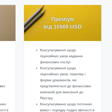
Преміум
від 10500 USD
Консультування щодо
ліцензійних умов надання
фінансових послуг
Консультування щодо
ліцензійних умов, переліку і
форми документів, які
вих
пред'являються до фінансових
компаній для внесення до
Реєстру
чних
Консультування щодо поточних
ості в
вимог і порядку подачі звітності в