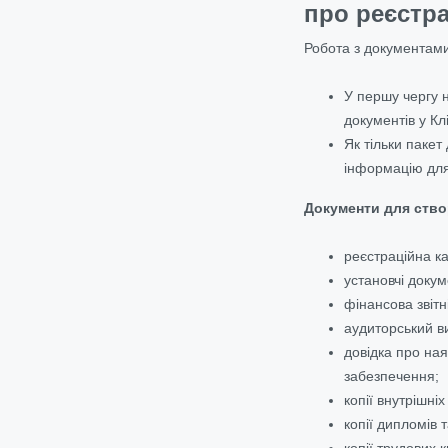
про реєстр
Робота з документами 
У першу чергу 
документів у Кл
Як тільки паке
інформацію для 
Документи для створ
реєстраційна к
установчі докум
фінансова звітні
аудиторський в
довідка про ная
забезпечення;
копії внутрішні
копії дипломів 
копії трудових 