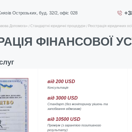
+3
 Князів Острозьких, буд. 32/2, офіс 028
авова Допомога»
Стандартні юридичні процедури
Реєстрація юридичних осіб
РАЦІЯ ФІНАНСОВОЇ У
слуг
вiд 200 USD
Консультація
вiд 3000 USD
Стандарт (без моніторингу рішень та
запобігання відмовам)
від 10500 USD
Преміум (з гарантією позитивного
результату)