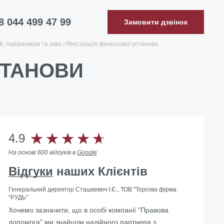
8 044 499 47 99
Замовити дзвінок
, підприємців та змін
Реєстрація фінансової установи
СТАНОВИ
4.9
На основі 600 відгуків в
Google
Відгуки
наших Клієнтів
Генеральний директор Сташкевич І.Є., ТОВ "Торгова фірма
"РУДЬ"
Допомогли з ліквідацією іноземного представництва в
Хочемо зазначити, що в особі компанії "Правова
Україні
допомога" ми знайшли надійного партнера з