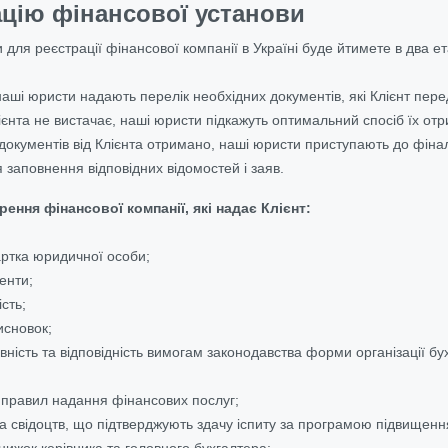
ацію фінансової установи
для реєстрації фінансової компанії в Україні буде йтимете в два ет
наші юристи надають перелік необхідних документів, які Клієнт пер
ієнта не вистачає, наші юристи підкажуть оптимальний спосіб їх от
т документів від Клієнта отримано, наші юристи приступають до фі
заповнення відповідних відомостей і заяв.
ення фінансової компанії, які надає Клієнт:
артка юридичної особи;
енти;
сть;
исновок;
вність та відповідність вимогам законодавства форми організації бу
х правил надання фінансових послуг;
та свідоцтв, що підтверджують здачу іспиту за програмою підвищення
книжок керівника та головного бухгалтера;