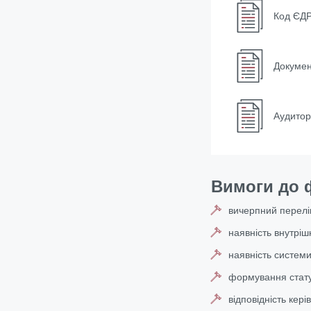
Код ЄД
Докумен
Аудитор
Вимоги до ф
вичерпний перелік
наявність внутріш
наявність системи
формування стату
відповідність кер