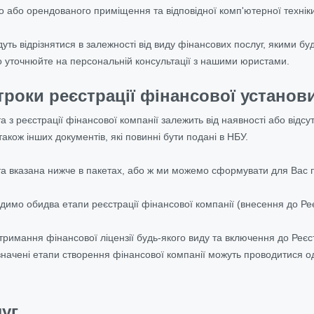
о або орендованого приміщення та відповідної комп'ютерної технік
уть відрізнятися в залежності від виду фінансових послуг, якими б
о уточнюйте на персональній консультації з нашими юристами.
строки реєстрації фінансової установи
а з реєстрації фінансової компанії залежить від наявності або відсу
також інших документів, які повинні бути подані в НБУ.
та вказана нижче в пакетах, або ж ми можемо сформувати для Вас 
димо обидва етапи реєстрації фінансової компанії (внесення до Реє
тримання фінансової ліцензії будь-якого виду та включення до Реєст
начені етапи створення фінансової компанії можуть проводитися од
уг