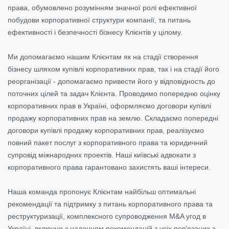
права, обумовлено розумінням значної ролі ефективної
побудови корпоративної структури компанії, та питань
ефективності і безпечності бізнесу Клієнтів у цілому.
Ми допомагаємо нашим Клієнтам як на стадії створення
бізнесу шляхом купівлі корпоративних прав, так і на стадії його
реорганізації - допомагаємо привести його у відповідность до
поточних цілей та задач Клієнта. Проводимо попередню оцінку
корпоративних прав в Україні, оформляємо договори купівлі
продажу корпоративних прав на землю. Складаємо попередні
договори купівлі продажу корпоративних прав, реалізуємо
повний пакет послуг з корпоративного права та юридичний
супровід міжнародних проектів. Наші київські адвокати з
корпоративного права гарантовано захистять ваші інтереси.
Наша команда пропонує Клієнтам найбільш оптимальні
рекомендації та підтримку з питань корпоративного права та
реструктуризації, комплексного супроводження M&A угод в
Україні, включно з наданням рекомендацій з усіх пов’язаних з