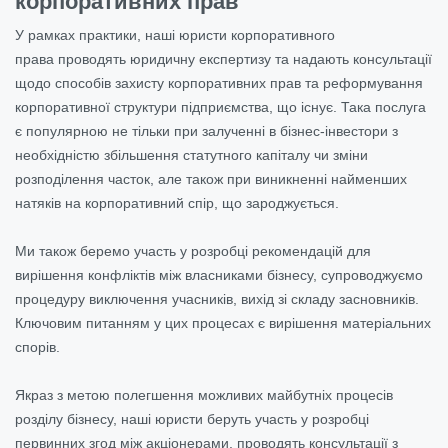
корпоративних прав
У рамках практики, наші
юристи корпоративного
права
проводять юридичну експертизу та надають консультації
щодо способів захисту корпоративних прав та реформування
корпоративної структури підприємства, що існує. Така послуга
є популярною не тільки при залученні в бізнес-інвестори з
необхідністю збільшення статутного капіталу чи зміни
розподілення часток, але також при виникненні найменших
натяків на корпоративний спір, що зароджується.
Ми також беремо участь у розробці рекомендацій для
вирішення конфліктів між власниками бізнесу, супроводжуємо
процедуру виключення учасників, вихід зі складу засновників.
Ключовим питанням у цих процесах є вирішення матеріальних
спорів.
Якраз з метою полегшення можливих майбутніх процесів
розділу бізнесу, наші юристи беруть участь у розробці
первинних згод між акціонерами
, проводять консультації з