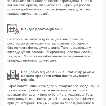
керівниками яких ставали іноземні громадяни. У нас є
англомовні юристи, ми знаємо специфіку цієї роботи і
можемо зробити її комплексно (переклади, дозвіл на
працевлаштування, тощо).
Швидка реєстрація змін
Багато наших клієнтів дуже зацікавлені провести
реєстрацію зміни керівника, засновників або адреси
благодійного фонду дуже швидко. Таке трапляється у
випадку купівлі благодійної організації або при участі у
тендерах. Ми можемо забезпечити проходження всіх
процедур протягом одного дня.
Працюємо під час війни в штатному режимі і
можемо провести зміни без присутності
клієнтів.
Зараз багато наших громадян знаходяться за кордоном і з
тих чи інших причин більше не можуть чи не хочуть
керувати фондом чи просто бути його учасником. Те ж
саме стосується й іноземців, які не можуть бути фізично
присутні в Україні. Тому ми надаємо проект довіреності,