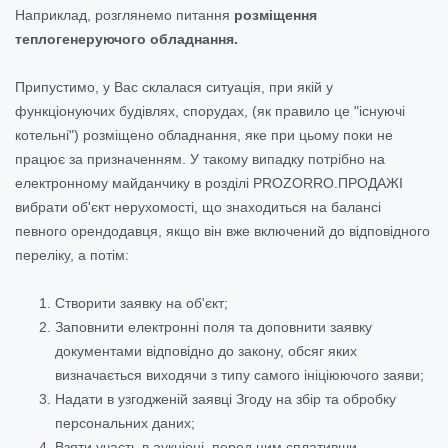
Наприклад, розглянемо питання
розміщення
теплогенеруючого обладнання.
Припустимо, у Вас склалася ситуація, при якій у
функціонуючих будівлях, спорудах, (як правило це "існуючі
котельні") розміщено обладнання, яке при цьому поки не
працює за призначенням. У такому випадку потрібно на
електронному майданчику в розділі PROZORRO.ПРОДАЖІ
вибрати об'єкт нерухомості, що знаходиться на балансі
певного орендодавця, якщо він вже включений до відповідного
переліку, а потім:
Створити заявку на об'єкт;
Заповнити електронні поля та доповнити заявку
документами відповідно до закону, обсяг яких
визначається виходячи з типу самого ініціюючого заяви;
Надати в узгодженій заявці Згоду на збір та обробку
персональних даних;
Взяти участь в аукціоні, перед цим сплативши