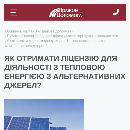
Юридична компанія «Правова Допомога»
Публікації нашої юридичної фірми
Коментарі щодо законодавства
Як отримати ліцензію для діяльності з тепловою енергією з
альтернативних джерел?
ЯК ОТРИМАТИ ЛІЦЕНЗІЮ ДЛЯ
ДІЯЛЬНОСТІ З ТЕПЛОВОЮ
ЕНЕРГІЄЮ З АЛЬТЕРНАТИВНИХ
ДЖЕРЕЛ?