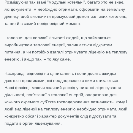
Розміщуючи так звані "модульні котельні", багато хто не знає,
які документи їм необхідно отримати, оформити на земельну
ділянку, щоб виключити примусовий демонтаж таких котелень,
та ще й в самий невідповідний момент.
І головне: для великої кількості людей, що займаються
виробництвом теплової енергії, залишається відкритим
питання, а чи потрібно взагалі отримувати ліцензію на теплову
енергію, і якщо так, – то яку саме.
Насправді, відповіді на ці питання є і вони досить швидко
даються практиками, які неодноразово з ними стикаються.
Наші фахівці, маючи значний досвід у питанні ліцензування
діяльності, пов'язаної з теплової енергій, оперативно для
кожного окремого суб'єкта господарювання визначають, кому і
який вид ліцензії на теплову енергію необхідно отримати, який
конкретно обсяг і характер документів слід підготувати та
подати в орган ліцензування.