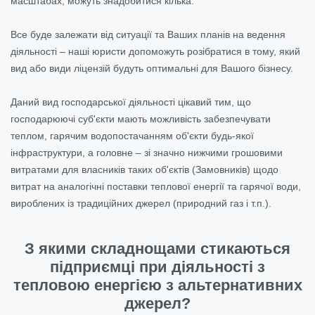
масштабах, можуть знадобитися кілька.
Все буде залежати від ситуації та Ваших планів на ведення
діяльності – наші юристи допоможуть розібратися в тому, який
вид або види ліцензій будуть оптимальні для Вашого бізнесу.
Даний вид господарської діяльності цікавий тим, що
господарюючі суб'єкти мають можливість забезпечувати
теплом, гарячим водопостачанням об'єкти будь-якої
інфраструктури, а головне – зі значно нижчими грошовими
витратами для власників таких об'єктів (Замовників) щодо
витрат на аналогічні поставки теплової енергії та гарячої води,
вироблених із традиційних джерел (природний газ і т.п.).
З якими складнощами стикаються
підприємці при діяльності з
тепловою енергією з альтернативних
джерел?