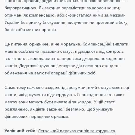
Проте на практиці родини стикаються з новою перепоною —
бюрократичною. Як
законно перемістити за кордон кошти
,
отримані як компенсацію, або скористатися ними за межами
України без ризику блокування, вилучення чи претензій з боку
банків або митних органів.
Це питання юридичне, а не моральне. Компенсаційні виплати
мають особливий правовий статус, підпадають під контроль
валютного законодавства та перевірки джерела походження
коштів. Додаткові труднощі створює дія воєнного стану та
обмеження на валютні операції фізичних осіб.
Саме тому важливо заздалегідь розуміти, який статус мають ці
кошти, які документи підтверджують їх походження та в яких
межах вони можуть бути
вивезені за кордон
. У цій статті
розглянемо, як діяти законно і безпечно, щоб уникнути
фінансових і юридичних ризиків.
Успішний кейс:
Легальний переказ коштів за кордон та