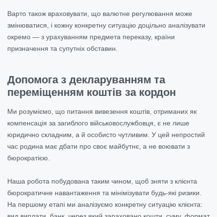
Варто також враховувати, що валютне регулювання може
змінюватися, і кожну конкретну ситуацію доцільно аналізувати
окремо — з урахуванням предмета переказу, країни
призначення та супутніх обставин.
Допомога з декларуванням та
переміщенням коштів за кордон
Ми розуміємо, що питання вивезення коштів, отриманих як
компенсація за загиблого військовослужбовця, є не лише
юридично складним, а й особисто чутливим. У цей непростий
час родина має дбати про своє майбутнє, а не воювати з
бюрократією.
Наша робота побудована таким чином, щоб зняти з клієнта
бюрократичне навантаження та мінімізувати будь-які ризики.
На першому етапі ми аналізуємо конкретну ситуацію клієнта:
вид виплати, банк, через який зараховано кошти, суму, формат