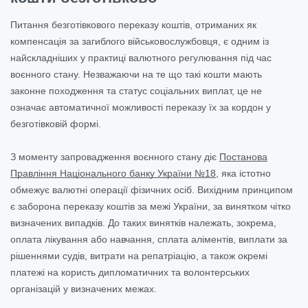
Питання безготівкового переказу коштів, отриманих як
компенсація за загиблого військовослужбовця, є одним із
найскладніших у практиці валютного регулювання під час
воєнного стану. Незважаючи на те що такі кошти мають
законне походження та статус соціальних виплат, це не
означає автоматичної можливості переказу їх за кордон у
безготівковій формі.
З моменту запровадження воєнного стану діє
Постанова
Правління Національного банку України №18
, яка істотно
обмежує валютні операції фізичних осіб. Вихідним принципом
є заборона переказу коштів за межі України, за винятком чітко
визначених випадків. До таких винятків належать, зокрема,
оплата лікування або навчання, сплата аліментів, виплати за
рішеннями судів, витрати на репатріацію, а також окремі
платежі на користь дипломатичних та волонтерських
організацій у визначених межах.