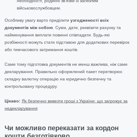
необхідності, родинні зв’язки із загиблим
військовослужбовцем.
Особливу увагу варто приділити
узгодженості всіх
документів між собою
. Суми, дати, реквізити рахунку та
найменування виплати повинні співпадати. Будь-які
розбіжності можуть стати підставою для додаткових перевірок
або тимчасового затримання коштів.
Саме тому підготовка документів не менш важлива, ніж саме
декларування. Правильно оформлений пакет перетворює
складну валютну операцію на юридично безпечну та
контрольовану процедуру.
Цікаво:
Як безпечно вивезти гроші з України: що загрожує за
недекларування
Чи можливо переказати за кордон
кошти безготівково