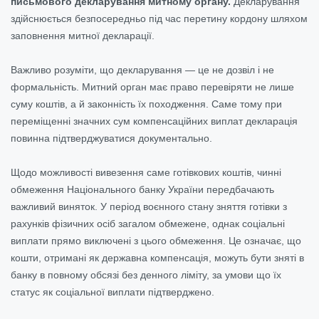
письмового декларування митному органу.
Декларування
здійснюється безпосередньо під час перетину кордону шляхом
заповнення митної декларації.
Важливо розуміти, що декларування — це не дозвіл і не
формальність. Митний орган має право перевіряти не лише
суму коштів, а й законність їх походження. Саме тому при
переміщенні значних сум компенсаційних виплат декларація
повинна підтверджуватися документально.
Щодо можливості вивезення саме готівкових коштів, чинні
обмеження Національного банку України передбачають
важливий виняток. У період воєнного стану зняття готівки з
рахунків фізичних осіб загалом обмежене, однак соціальні
виплати прямо виключені з цього обмеження. Це означає, що
кошти, отримані як державна компенсація, можуть бути зняті в
банку в повному обсязі без денного ліміту, за умови що їх
статус як соціальної виплати підтверджено.