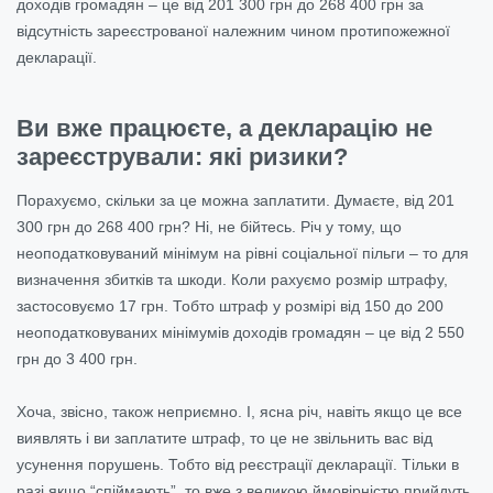
доходів громадян – це від 201 300 грн до 268 400 грн за
відсутність зареєстрованої належним чином протипожежної
декларації.
Ви вже працюєте, а декларацію не
зареєстрували: які ризики?
Порахуємо, скільки за це можна заплатити. Думаєте, від 201
300 грн до 268 400 грн? Ні, не бійтесь. Річ у тому, що
неоподатковуваний мінімум на рівні соціальної пільги – то для
визначення збитків та шкоди. Коли рахуємо розмір штрафу,
застосовуємо 17 грн. Тобто штраф у розмірі від 150 до 200
неоподатковуваних мінімумів доходів громадян – це від 2 550
грн до 3 400 грн.
Хоча, звісно, також неприємно. І, ясна річ, навіть якщо це все
виявлять і ви заплатите штраф, то це не звільнить вас від
усунення порушень. Тобто від реєстрації декларації. Тільки в
разі якщо “спіймають”, то вже з великою ймовірністю прийдуть