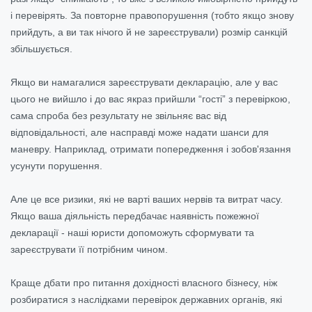
і перевірять. За повторне правопорушення (тобто якщо знову
прийдуть, а ви так нічого й не зареєстрували) розмір санкцій
збільшується.
Якщо ви намагалися зареєструвати декларацію, але у вас
цього не вийшло і до вас якраз прийшли “гості” з перевіркою,
сама спроба без результату не звільняє вас від
відповідальності, але насправді може надати шанси для
маневру. Наприклад, отримати попередження і зобов'язання
усунути порушення.
Але це все ризики, які не варті ваших нервів та витрат часу.
Якщо ваша діяльність передбачає наявність пожежної
декларації - наші юристи допоможуть сформувати та
зареєструвати її потрібним чином.
Краще дбати про питання дохідності власного бізнесу, ніж
розбиратися з наслідками перевірок державних органів, які