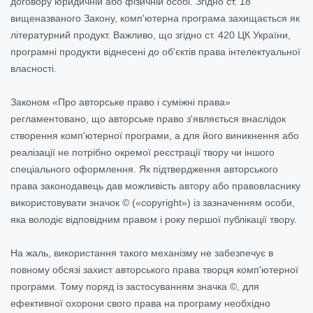
договору юридичній або фізичній особі. Згідно ст. 18
вищеназваного Закону, комп'ютерна програма захищається як
літературний продукт. Важливо, що згідно ст. 420 ЦК України,
програмні продукти віднесені до об'єктів права інтелектуальної
власності.
Законом «Про авторське право і суміжні права»
регламентовано, що авторське право з'являється внаслідок
створення комп'ютерної програми, а для його виникнення або
реалізації не потрібно окремої реєстрації твору чи іншого
спеціального оформлення. Як підтвердження авторського
права законодавець дав можливість автору або правовласнику
використовувати значок © («copyright») із зазначенням особи,
яка володіє відповідним правом і року першої публікації твору.
На жаль, використання такого механізму не забезпечує в
повному обсязі захист авторського права творця комп'ютерної
програми. Тому поряд із застосуванням значка ©, для
ефективної охорони свого права на програму необхідно