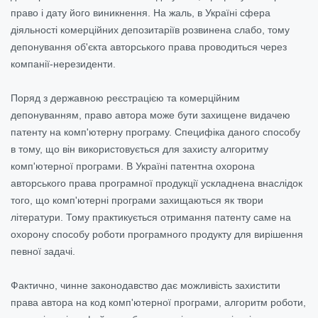
право і дату його виникнення. На жаль, в Україні сфера
діяльності комерційних депозитаріїв розвинена слабо, тому
депонування об'єкта авторського права проводиться через
компанії-нерезиденти.
Поряд з державною реєстрацією та комерційним
депонуванням, право автора може бути захищене видачею
патенту на комп'ютерну програму. Специфіка даного способу
в тому, що він використовується для захисту алгоритму
комп'ютерної програми. В Україні патентна охорона
авторського права програмної продукції ускладнена внаслідок
того, що комп'ютерні програми захищаються як твори
літератури. Тому практикується отримання патенту саме на
охорону способу роботи програмного продукту для вирішення
певної задачі.
Фактично, чинне законодавство дає можливість захистити
права автора на код комп'ютерної програми, алгоритм роботи,