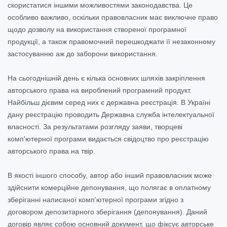
скористатися іншими можливостями законодавства. Це
особливо важливо, оскільки правовласник має виключне право
щодо дозволу на використання створеної програмної
продукції, а також правомочний перешкоджати її незаконному
застосуванню аж до заборони використання.
На сьогоднішній день є кілька основних шляхів закріплення
авторського права на вироблений програмний продукт.
Найбільш дієвим серед них є державна реєстрація. В Україні
дану реєстрацію проводить Державна служба інтелектуальної
власності. За результатами розгляду заяви, творцеві
комп'ютерної програми видається свідоцтво про реєстрацію
авторського права на твір.
В якості іншого способу, автор або інший правовласник може
здійснити комерційне депонування, що полягає в оплатному
зберіганні написаної комп'ютерної програми згідно з
договором депозитарного зберігання (депонування). Даний
договір являє собою основний документ, що фіксує авторське