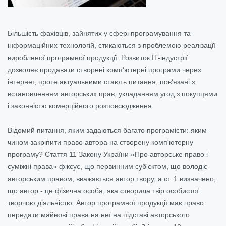
Більшість фахівців, зайнятих у сфері програмування та
інформаційних технологій, стикаються з проблемою реалізації
виробленої програмної продукції. Розвиток IT-індустрії
дозволяє продавати створені комп'ютерні програми через
інтернет, проте актуальними стають питання, пов'язані з
встановленням авторських прав, укладанням угод з покупцями
і законністю комерційного розповсюдження.
Відомий питання, яким задаються багато програмісти: яким
чином закріпити право автора на створену комп'ютерну
програму? Стаття 11 Закону України «Про авторське право і
суміжні права» фіксує, що первинним суб'єктом, що володіє
авторським правом, вважається автор твору, а ст. 1 визначено,
що автор - це фізична особа, яка створила твір особистої
творчою діяльністю. Автор програмної продукції має право
передати майнові права на неї на підставі авторського