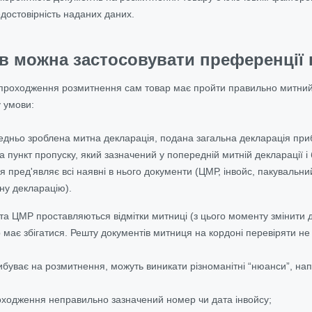
едостовірність наданих даних.
в можна застосовувати преференції 
роходження розмитнення сам товар має пройти правильно митний ко
 умови:
едньо зроблена митна декларація, подана загальна декларація при
а пункт пропуску, який зазначений у попередній митній декларації 
я пред'являє всі наявні в нього документи (ЦМР, інвойс, пакувальн
у декларацію).
 та ЦМР проставляються відмітки митниці (з цього моменту змінити 
 має збігатися. Решту документів митниця на кордоні перевіряти не
ибуває на розмитнення, можуть виникати різноманітні “нюанси”, на
походження неправильно зазначений номер чи дата інвойсу;