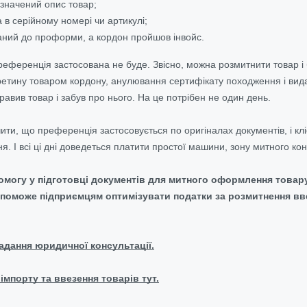
значений опис товар;
 в серійному номері чи артикулі;
аний до проформи, а кордон пройшов інвойс.
преференція застосована не буде. Звісно, можна розмитнити товар і
етину товаром кордону, анулювання сертифікату походження і видач
равив товар і забув про нього. На це потрібен не один день.
чити, що преференція застосовується по оригіналах документів, і кл
. І всі ці дні доведеться платити простої машини, зону митного кон
могу у підготовці документів для митного оформлення товару 
опоможе підприємцям оптимізувати податки за розмитнення вве
адання юридичної консультації.
імпорту та ввезення товарів тут.