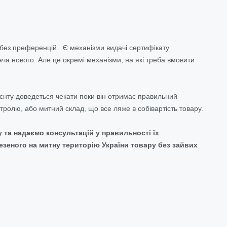
 без преференцій. Є механізми видачі сертифікату
а нового. Але це окремі механізми, на які треба вмовити
ієнту доведеться чекати поки він отримає правильний
тролю, або митний склад, що все ляже в собівартість товару.
та надаємо консультацій у правильності їх
зеного на митну територію України товару без зайвих