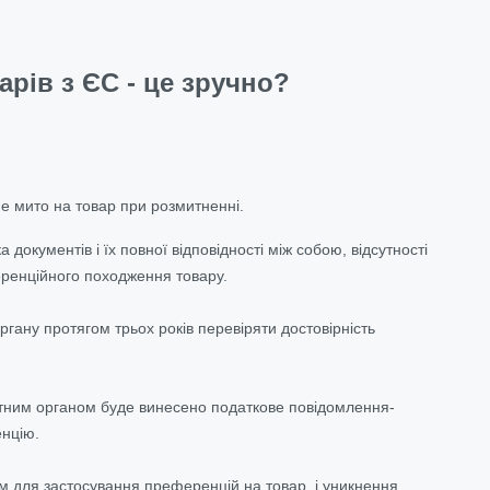
рів з ЄС - це зручно?
не мито на товар при розмитненні.
окументів і їх повної відповідності між собою, відсутності
еренційного походження товару.
гану протягом трьох років перевіряти достовірність
тним органом буде винесено податкове повідомлення-
енцію.
м для застосування преференцій на товар, і уникнення