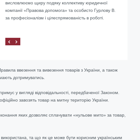
висловлюємо щиру подяку коллективу юридичної
Україні
компанії «Правова допомога» та особисто Гурлову В.
за професіоналізм і цілеспрямованість в роботі.
равила ввезення та вивезення товарів з України, а також
і мають дотримуватись.
римус у вигляді відповідальності, передбаченої Законом.
офіційно завозять товар на митну територію України.
иконання яких дозволяє сплачувати «нульове мито» за товар,
и використана, та що як це може бути корисним українським