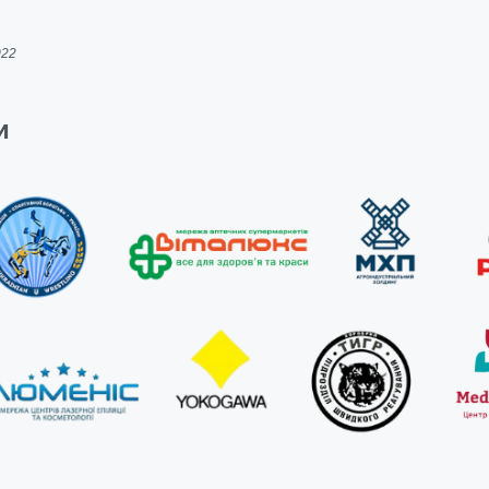
022
и