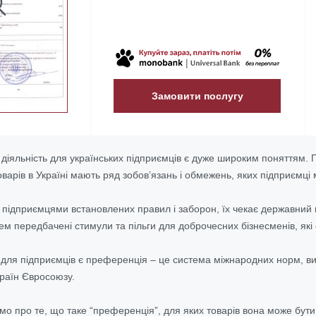
Замовити послугу
діяльність для українських підприємців є дуже широким поняттям. П
оварів в Україні мають ряд зобов’язань і обмежень, яких підприємц
підприємцями встановлених правил і заборон, їх чекає державний п
м передбачені стимули та пільги для доброчесних бізнесменів, які 
 для підприємців є преференція – це система міжнародних норм, в
 країн Євросоюзу.
мо про те, що таке “преференція”, для яких товарів вона може бут