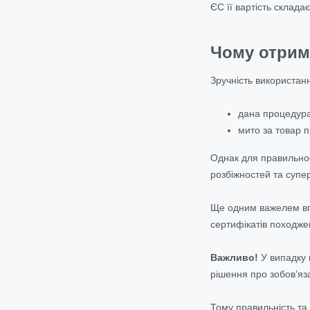
ЄС її вартість складає
Чому отрим
Зручність використан
дана процедура
мито за товар п
Однак для правильност
розбіжностей та супе
Ще одним важелем впл
сертифікатів походж
Важливо!
У випадку 
рішення про зобов’яз
Тому правильність та