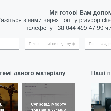
Ми готові Вам допом
'яжіться з нами через пошту
pravdop.cli
телефону
+38 044 499 47 99
чи
темі даного матеріалу
Наші п
а
Супровід імпорту
ія
товарів в Україну