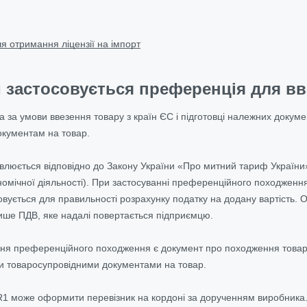
я отримання ліцензії на імпорт
 застосовується преференція для вво
за умови ввезення товару з країн ЄС і підготовці належних докум
окументам на товар.
влюється відповідно до Закону України «Про митний тариф України
номічної діяльності). При застосуванні преференційного походження
овується для правильності розрахунку податку на додану вартість.
ише ПДВ, яке надалі повертається підприємцю.
ння преференційного походження є документ про походження това
ми товаросупровідними документами на товар.
1 може оформити перевізник на кордоні за дорученням виробника.