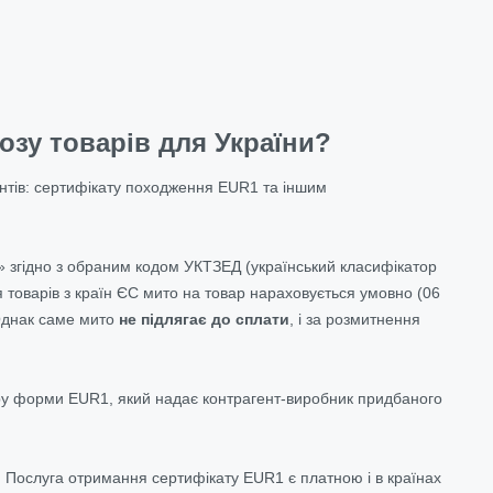
зу товарів для України?
ентів: сертифікату походження EUR1 та іншим
» згідно з обраним кодом УКТЗЕД (український класифікатор
 товарів з країн ЄС мито на товар нараховується умовно (06
 Однак саме мито
не підлягає до сплати
,
і за розмитнення
ру форми EUR1, який надає контрагент-виробник придбаного
 Послуга отримання сертифікату EUR1 є платною і в країнах