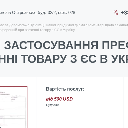
+3
 Князів Острозьких, буд. 32/2, офіс 028
авова Допомога»
Публікації нашої юридичної фірми
Коментарі щодо законод
ференцій при ввезенні товару з ЄС в Україну
 ЗАСТОСУВАННЯ ПРЕ
НІ ТОВАРУ З ЄС В УК
Вартість послуг:
від 500 USD
Супровід