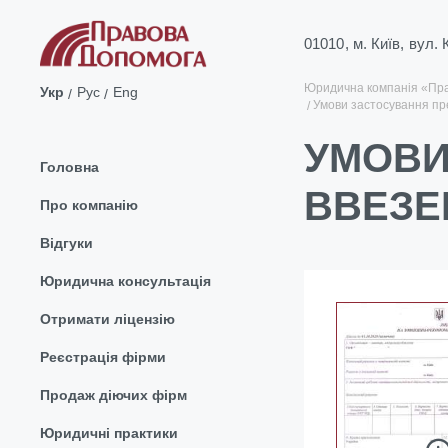
01010, м. Київ, вул.
Юридична компанія «Пр
Укр
Рус
Eng
Умови застосування пре
УМОВИ
Головна
ВВЕЗЕН
Про компанію
Відгуки
Юридична консультація
Отримати ліцензію
Реєстрація фірми
Продаж діючих фірм
Юридичні практики