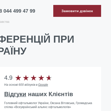
8 044 499 47 99
Замовити дзвінок
авства
ФЕРЕНЦІЙ ПРИ
РАЇНУ
4.9
На основі 600 відгуків в
Google
Відгуки
наших Клієнтів
Головний офтальмолог України, Оксана Вітовська, Громадська
спілка «Всеукраїнський альянс офтальмологів»
Допомогли з ліквідацією іноземного представництва в