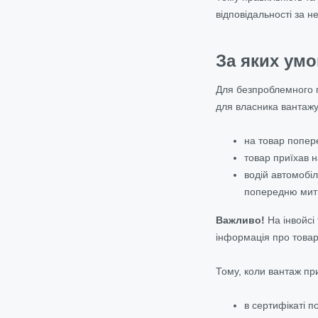
відповідальності за н
За яких умо
Для безпроблемного п
для власника вантажу
на товар попер
товар приїхав н
водій автомобіл
попередню митн
Важливо!
На інвойсі
інформація про товар
Тому, коли вантаж пр
в сертифікаті 