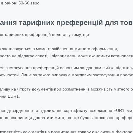
 в районі 50-60 євро.
ання тарифних преференцій для това
ня тарифних преференцій полягає у тому, що:
 застосовується в момент здійснення митного оформлення;
росто не підлягає сплаті, і підприємець може економити встановле
і застосування преференцій основним завданням є чітка підготовка д
речностей. Лише за такого випадку є можливим застосування преф
иву на чіткість документів при розмитненні є можливість митного ор
ення EUR1.
непідтвердження та відкликання сертифікату походження EUR1, ми
ання підприємця доплатити мито, на яке було застосовано префер
 коректність документів на розмитнення товару є ключовим факторо