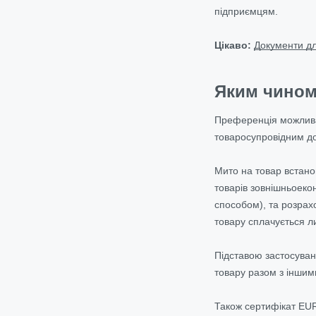
підприємцям.
Цікаво:
Документи дл
Яким чином
Преференція можлива 
товаросупровідним д
Мито на товар встано
товарів зовнішньоеко
способом), та розрах
товару сплачується л
Підставою застосува
товару разом з інши
Також сертифікат EUR