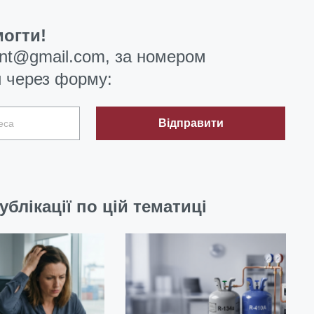
огти!
ent@gmail.com
, за номером
 через форму:
Відправити
ублікації по цій тематиці