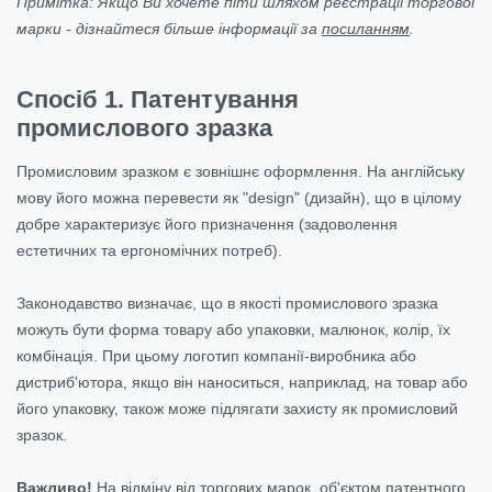
Примітка: Якщо Ви хочете піти шляхом реєстрації торгової
марки - дізнайтеся більше інформації за
посиланням
.
Спосіб 1. Патентування
промислового зразка
Промисловим зразком є зовнішнє оформлення. На англійську
мову його можна перевести як "design" (дизайн), що в цілому
добре характеризує його призначення (задоволення
естетичних та ергономічних потреб).
Законодавство визначає, що в якості промислового зразка
можуть бути форма товару або упаковки, малюнок, колір, їх
комбінація. При цьому логотип компанії-виробника або
дистриб'ютора, якщо він наноситься, наприклад, на товар або
його упаковку, також може підлягати захисту як промисловий
зразок.
Важливо!
На відміну від торгових марок, об'єктом патентного