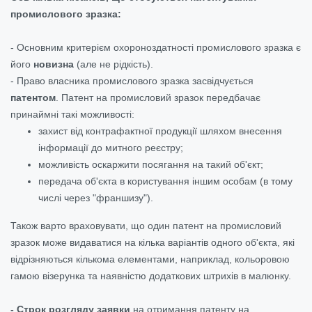
промислового зразка:
- Основним критерієм охороноздатності промислового зразка є
його
новизна
(але не рідкість).
- Право власника промислового зразка засвідчується
патентом
. Патент на промисловий зразок передбачає
принаймні такі можливості:
захист від контрафактної продукції шляхом внесення
інформації до митного реєстру;
можливість оскаржити посягання на такий об'єкт;
передача об'єкта в користування іншим особам (в тому
числі через "франшизу").
Також варто враховувати, що один патент на промисловий
зразок може видаватися на кілька варіантів одного об'єкта, які
відрізняються кількома елементами, наприклад, кольоровою
гамою візерунка та наявністю додаткових штрихів в малюнку.
- Строк розгляду заявки
на отримання патенту на