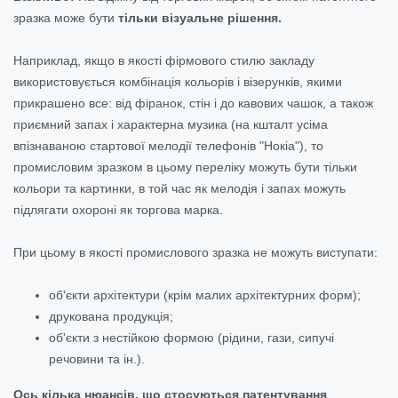
зразка може бути
тільки візуальне рішення.
Наприклад, якщо в якості фірмового стилю закладу
використовується комбінація кольорів і візерунків, якими
прикрашено все: від фіранок, стін і до кавових чашок, а також
приємний запах і характерна музика (на кшталт усіма
впізнаваною стартової мелодії телефонів "Нокіа"), то
промисловим зразком в цьому переліку можуть бути тільки
кольори та картинки, в той час як мелодія і запах можуть
підлягати охороні як торгова марка.
При цьому в якості промислового зразка не можуть виступати:
об'єкти архітектури (крім малих архітектурних форм);
друкована продукція;
об'єкти з нестійкою формою (рідини, гази, сипучі
речовини та ін.).
Ось кілька нюансів, що стосуються патентування