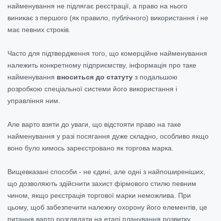
найменування не підлягає реєстрації, а право на нього
виникає з першого (як правило, публічного) використання і не
має певних строків.
Часто для підтвердження того, що комерційне найменування
належить конкретному підприємству, інформація про таке
найменування
вноситься до статуту
з подальшою
розробкою спеціальної системи його використання і
управління ним.
Але варто взяти до уваги, що відстояти право на таке
найменування у разі посягання дуже складно, особливо якщо
воно було кимось зареєстровано як торгова марка.
Вищевказані способи - не єдині, але одні з найпоширеніших,
що дозволяють здійснити захист фірмового стилю певним
чином, якщо реєстрація торгової марки неможлива. При
цьому, щоб забезпечити належну охорону його елементів, це
питання варто розглядати на етапі планування розвитку