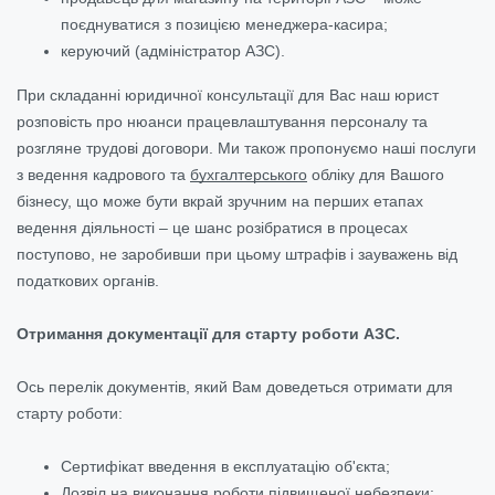
поєднуватися з позицією менеджера-касира;
керуючий (адміністратор АЗС).
При складанні юридичної консультації для Вас наш юрист
розповість про нюанси працевлаштування персоналу та
розгляне трудові договори. Ми також пропонуємо наші послуги
з ведення кадрового та
бухгалтерського
обліку для Вашого
бізнесу, що може бути вкрай зручним на перших етапах
ведення діяльності – це шанс розібратися в процесах
поступово, не заробивши при цьому штрафів і зауважень від
податкових органів.
Отримання документації для старту роботи АЗС.
Ось перелік документів, який Вам доведеться отримати для
старту роботи:
Сертифікат введення в експлуатацію об'єкта;
Дозвіл на виконання роботи підвищеної небезпеки
;