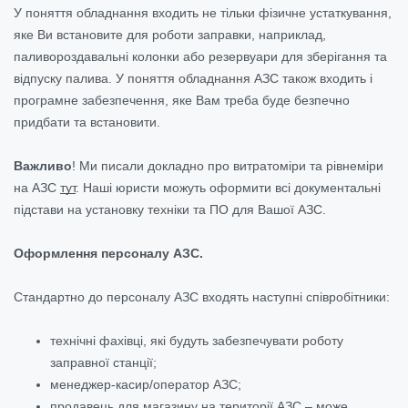
У поняття обладнання входить не тільки фізичне устаткування,
яке Ви встановите для роботи заправки, наприклад,
паливороздавальні колонки або резервуари для зберігання та
відпуску палива. У поняття обладнання АЗС також входить і
програмне забезпечення, яке Вам треба буде безпечно
придбати та встановити.
Важливо
!
Ми писали докладно про витратоміри та рівнеміри
на АЗС
тут
. Наші юристи можуть оформити всі документальні
підстави на установку техніки та ПО для Вашої АЗС.
Оформлення персоналу АЗС.
Стандартно до персоналу АЗС входять наступні співробітники:
технічні фахівці, які будуть забезпечувати роботу
заправної станції;
менеджер-касир/оператор АЗС;
продавець для магазину на території АЗС – може