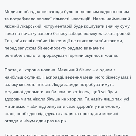
Медичне обладнання завжди було не дешевим задоволенням
та потребувало великої кількості інвестицій. Навіть найменший
якісний лікарський інструментарій буде коштувати значну суму,
і вже на початку вашого бізнесу забере велику кількість грошей.
Тож, аби ваші особисті інвестиції не виявилися збитковими,
перед запуском бізнес-проєкту радимо визначити
рентабельність та прорахувати терміни окупності коштів.
Проте, є і хороша новина. Медичний бізнес – є одним з
найбільш окупних. Насправді, ведення медичного бізнесу має і
велику кількість плюсів. Люди завжди потребуватимуть
медичної допомоги, як би нам не хотілось, щоб усі були
здоровими та ніколи більше не хворіли. Та навіть якщо так, усі
ми знаємо – аби підтримувати своє здоров’я у належному
стані, необхідно відвідувати лікаря та проходити медичні
огляди мінімум один раз на рік.
Тож, при правильному оформленні та веденні вашого бізнесу