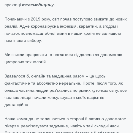
практиці
телемедицину
.
Починаючи з 2019 року, світ почав поступово звикати до нових
реалій. Адже коронавірусна інфекція, карантин, а згодом і
початок повномасштабної війни в нашій країні не залишили
нам іншого вибору.
Ми звикли працювати та навчатися віддалено за допомогою
цифрових технологій.
Здавалося б, онлайн та медицина разом – це щось
фантастичне та абсолютно нереальне. Проте, після того, як
більша частина людей роз’їхались по різних куточках світу, все
частіше лікарі почали консультувати своїх пацієнтів
дистанційно.
Наша команда не залишається в стороні й активно допомагає
лікарям реалізовувати задумане, навіть у такі складні часи.
Якщо ви думали над тим, як можна безпечно й абсолютно