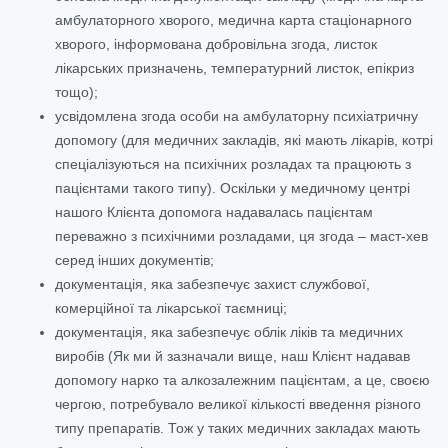
амбулаторного хворого, медична карта стаціонарного
хворого, інформована добровільна згода, листок
лікарських призначень, температурний листок, епікриз
тощо);
усвідомлена згода особи на амбулаторну психіатричну
допомогу (для медичних закладів, які мають лікарів, котрі
спеціалізуються на психічних розладах та працюють з
пацієнтами такого типу). Оскільки у медичному центрі
нашого Клієнта допомога надавалась пацієнтам
переважно з психічними розладами, ця згода – маст-хев
серед інших документів;
документація, яка забезпечує захист службової,
комерційної та лікарської таємниці;
документація, яка забезпечує облік ліків та медичних
виробів (Як ми й зазначали вище, наш Клієнт надавав
допомогу нарко та алкозалежним пацієнтам, а це, своєю
чергою, потребувало великої кількості введення різного
типу препаратів. Тож у таких медичних закладах мають