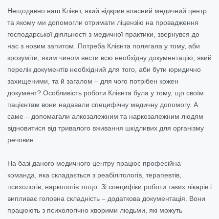
Нещодавно наш Клієнт, який відкрив власний медичний центр
та якому ми допомогли отримати ліцензію на провадження
господарської діяльності з медичної практики, звернувся до
нас з новим запитом. Потреба Клієнта полягала у тому, аби
зрозуміти, яким чином вести всю необхідну документацію, який
перелік документів необхідний для того, аби бути юридично
захищеними, та й загалом – для чого потрібен кожен
документ? Особливість роботи Клієнта була у тому, що своїм
пацієнтам вони надавали специфічну медичну допомогу. А
саме – допомагали алкозалежним та наркозалежним людям
відновитися від тривалого вживання шкідливих для організму
речовин.
На базі даного медичного центру працює професійна
команда, яка складається з реабілітологів, терапевтів,
психологів, наркологів тощо. Зі специфіки роботи таких лікарів і
випливає головна складність – додаткова документація. Вони
працюють з психологічно хворими людьми, які можуть