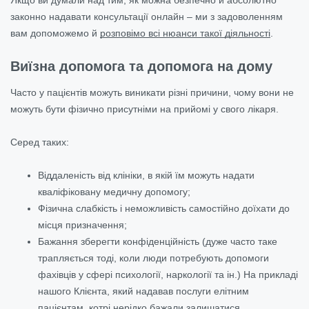
законно надавати консультації онлайн – ми з задоволенням
вам допоможемо й
розповімо всі нюанси такої діяльності
.
Виїзна допомога та допомога на дому
Часто у пацієнтів можуть виникати різні причини, чому вони не
можуть бути фізично присутніми на прийомі у свого лікаря.
Серед таких:
Віддаленість від клініки, в якій їм можуть надати
кваліфіковану медичну допомогу;
Фізична слабкість і неможливість самостійно доїхати до
місця призначення;
Бажання зберегти конфіденційність (дуже часто таке
трапляється тоді, коли люди потребують допомоги
фахівців у сфері психології, наркології та ін.) На прикладі
нашого Клієнта, який надавав послуги елітним
пацієнтам, котрі нерідко бажали залишатися