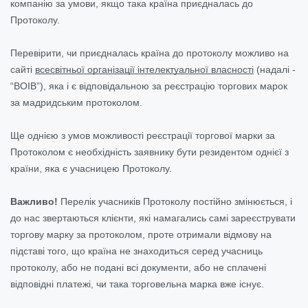
компанію за умови, якщо така країна приєдналась до
Протоколу.
Перевірити, чи приєдналась країна до протоколу можливо на
сайті
всесвітньої організації інтелектуальної власності
(надалі -
“ВОІВ”), яка і є відповідальною за реєстрацію торгових марок
за мадридським протоколом.
Ще однією з умов можливості реєстрації торгової марки за
Протоколом є необхідність заявнику бути резидентом однієї з
країни, яка є учасницею Протоколу.
Важливо!
Перелік учасників Протоколу постійно змінюється, і
до нас звертаються клієнти, які намагались самі зареєструвати
торгову марку за протоколом, проте отримали відмову на
підставі того, що країна не знаходиться серед учасниць
протоколу, або не подані всі документи, або не сплачені
відповідні платежі, чи така торговельна марка вже існує.