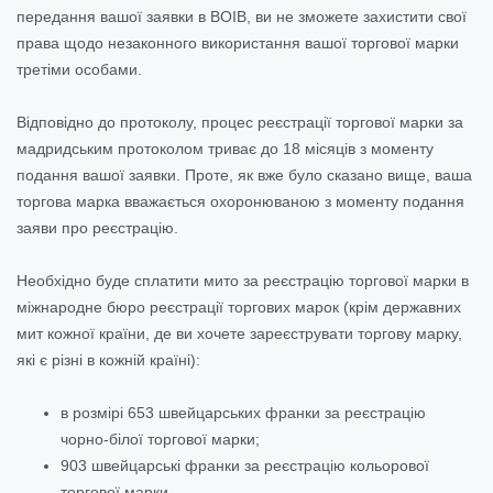
передання вашої заявки в ВОІВ, ви не зможете захистити свої
права щодо незаконного використання вашої торгової марки
третіми особами.
Відповідно до протоколу, процес реєстрації торгової марки за
мадридським протоколом триває до 18 місяців з моменту
подання вашої заявки. Проте, як вже було сказано вище, ваша
торгова марка вважається охоронюваною з моменту подання
заяви про реєстрацію.
Необхідно буде сплатити мито за реєстрацію торгової марки в
міжнародне бюро реєстрації торгових марок (крім державних
мит кожної країни, де ви хочете зареєструвати торгову марку,
які є різні в кожній країні):
в розмірі 653 швейцарських франки за реєстрацію
чорно-білої торгової марки;
903 швейцарські франки за реєстрацію кольорової
торгової марки.