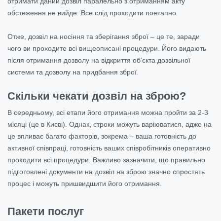
отримати даний дозвіл паралельно з отриманням акту
обстеження не вийде. Все слід проходити поетапно.
Отже, дозвіл на носіння та зберігання зброї – це те, заради
чого ви проходите всі вищеописані процедури. Його видають
після отримання дозволу на відкриття об'єкта дозвільної
системи та дозволу на придбання зброї.
Скільки чекати дозвіл на зброю?
В середньому, всі етапи його отримання можна пройти за 2-3
місяці (це в Києві). Однак, строки можуть варіюватися, адже на
це впливає багато факторів, зокрема – ваша готовність до
активної співпраці, готовність ваших співробітників оперативно
проходити всі процедури. Важливо зазначити, що правильно
підготовлені
документи на дозвіл на зброю значно спростять
процес і можуть пришвидшити його отримання.
Пакети послуг