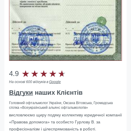
4.9
На основі 600 відгуків в
Google
Відгуки
наших Клієнтів
Головний офтальмолог України, Оксана Вітовська, Громадська
спілка «Всеукраїнський альянс офтальмологів»
Допомогли з ліквідацією іноземного представництва в
висловлюємо щиру подяку коллективу юридичної компанії
Україні
«Правова допомога» та особисто Гурлову В. за
професіоналізм і цілеспрямованість в роботі.