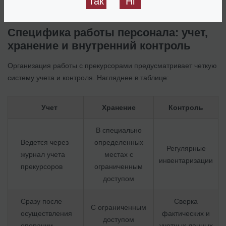
Так
Ні
Специфика работы персонала: учет,
хранение и внутренний контроль
Организация работы с прекурсорами предусматривает четкую
систему учета и контроля. Нагляднее в таблице:
Учет
Хранение
Контроль
В специально
Ведется через
определенных
Регулярные
журнал учета
местах с
инвентаризации
прекурсоров
ограниченным
доступом
Сразу после
Сверка
С ограниченным
осуществления
фактических и
доступом
операции
учетных данных