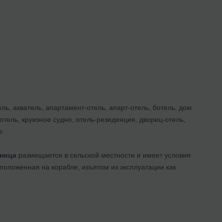
ь, акватель, апартамент-отель, апарт-отель, ботель, дом
отель, круизное судно, отель-резиденция, дворец-отель,
е.
иница
размещается в сельской местности и имеет условия
сположенная на корабле, изъятом из эксплуатации как