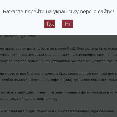
ацией
о видах и названиях отеля должна быть установлена на фаса
Бажаєте перейти на українську версію сайту?
ственное освещение
в помещениях обязательно, а в коридорах и 
Так
Ні
истемы
электроснабжения, водоснабжения и канализации, систем
ии, телефонную связь.
ля проживания должна быть не менее 8 м2. Она должна быть осн
жностями в соответствии с количеством проживающих, светильникам
санузле номера должен быть установлен умывальник, унитаз, ванна
ля посетителей
, в отеле должны быть специальные комнаты для
 необходимости), рестораны/кафе и (или) кухни для самостоятель
о пользования для людей с ограниченными физическими воз
ые у входной двери, лифты и т.д.
й обслуживающий персонал
с соответствующим образованием,