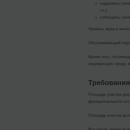
содержать схем
т.п.);
соблюдать сани
Уровень звука в жил
Обслуживающий персо
Кроме того, гостини
окружающую среду, а
Требования
Площадь участка для 
функционального сост
Площадь участка дол
Все отели, кроме мот