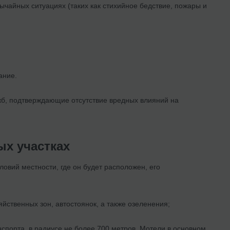
ычайных ситуациях (таких как стихийное бедствие, пожары и
ание.
жб, подтверждающие отсутствие вредных влияний на
ых участках
овий местности, где он будет расположен, его
ственных зон, автостоянок, а также озеленения;
спорта, в радиусе не более 700 метров. Мотели в основном