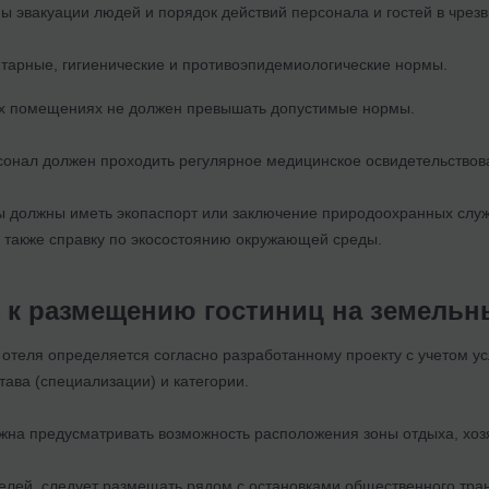
ы эвакуации людей и порядок действий персонала и гостей в чрезв
тарные, гигиенические и противоэпидемиологические нормы.
ых помещениях не должен превышать допустимые нормы.
нал должен проходить регулярное медицинское освидетельствов
цы должны иметь экопаспорт или заключение природоохранных слу
 также справку по экосостоянию окружающей среды.
 к размещению гостиниц на земельн
отеля определяется согласно разработанному проекту с учетом усл
ава (специализации) и категории.
жна предусматривать возможность расположения зоны отдыха, хозяй
елей, следует размещать рядом с остановками общественного тран