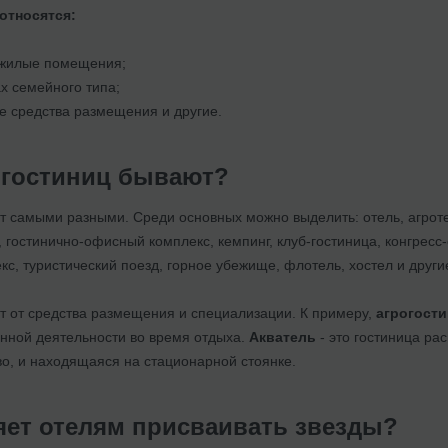
относятся:
жилые помещения;
х семейного типа;
 средства размещения и другие.
 гостиниц бывают?
 самыми разными. Среди основных можно выделить: отель, агротел
, гостинично-офисный комплекс, кемпинг, клуб-гостиница, конгресс-
кс, туристический поезд, горное убежище, флотель, хостел и други
ит от средства размещения и специализации. К примеру,
агрогост
енной деятельности во время отдыха.
Акватель
- это гостиница ра
во, и находящаяся на стационарной стоянке.
яет отелям присваивать звезды?