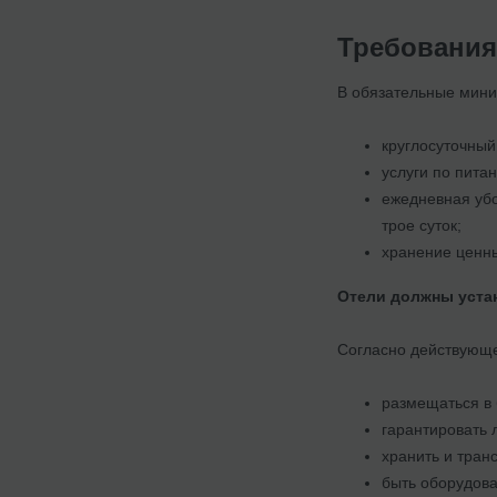
Требования
В обязательные мини
круглосуточный
услуги по пита
ежедневная убо
трое суток;
хранение ценны
Отели должны устан
Согласно действующе
размещаться в 
гарантировать 
хранить и тран
быть оборудов