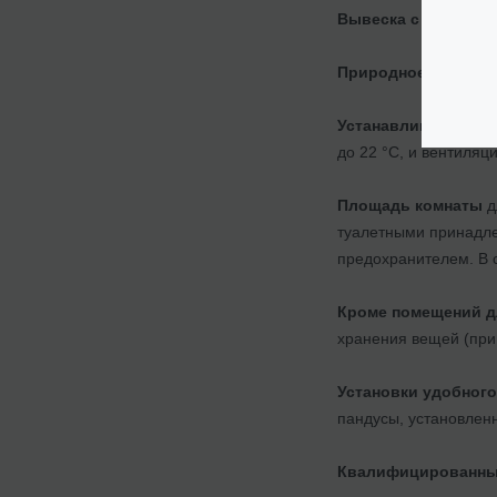
Вывеска с информ
Природное и искус
Устанавливаются с
до 22 °С, и вентиляц
Площадь комнаты
д
туалетными принадле
предохранителем. В 
Кроме помещений д
хранения вещей (при
Установки удобног
пандусы, установленн
Квалифицированны