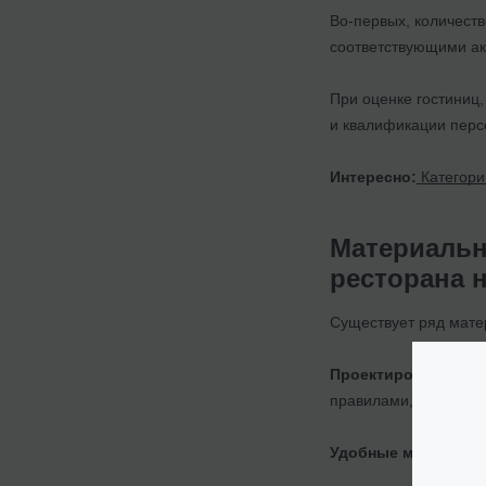
Во-первых, количест
соответствующими ак
При оценке гостиниц,
и квалификации перс
Интересно:
Категори
Материальн
ресторана 
Существует ряд мате
Проектирование и 
правилами, факт соб
Удобные маршруты 