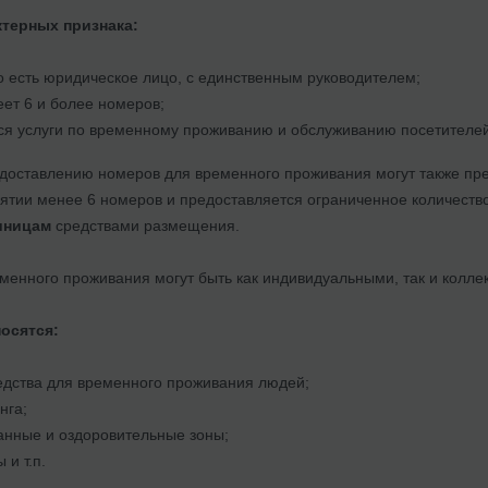
ктерных признака:
о есть юридическое лицо, с единственным руководителем;
ет 6 и более номеров;
ся услуги по временному проживанию и обслуживанию посетителей
едоставлению номеров для временного проживания могут также пре
ятии менее 6 номеров и предоставляется ограниченное количество 
иницам
средствами размещения.
менного проживания могут быть как индивидуальными, так и колле
осятся:
едства для временного проживания людей;
нга;
анные и оздоровительные зоны;
 и т.п.