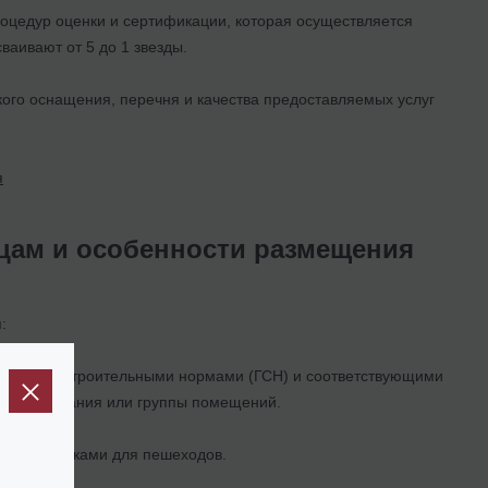
роцедур оценки и сертификации, которая осуществляется
аивают от 5 до 1 звезды.
ского оснащения, перечня и качества предоставляемых услуг
я
ицам и особенности размещения
:
твенными строительными нормами (ГСН) и соответствующими
атацию здания или группы помещений.
ыми дорожками для пешеходов.