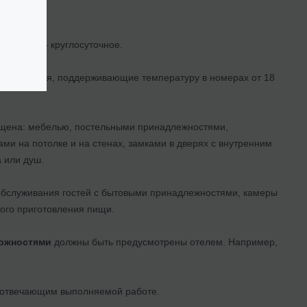
де.
проходах – круглосуточное.
ы отопления, поддерживающие температуру в номерах от 18
ащена: мебелью, постельными принадлежностями,
и на потолке и на стенах, замками в дверях с внутренним
 или душ.
 обслуживания гостей с бытовыми принадлежностями, камеры
ного приготовления пищи.
можностями
должны быть предусмотрены отелем. Например,
 отвечающим выполняемой работе.