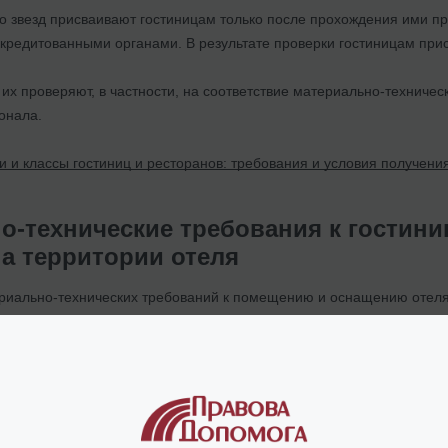
во звезд присваивают гостиницам только после прохождения ими п
кредитованными органами. В результате проверки гостиницам присв
 их проверяют, в частности, на соответствие материально-техниче
онала.
и и классы гостиниц и ресторанов: требования и условия получени
о-технические требования к гостин
на территории отеля
риально-технических требований к помещению и оснащению отеля
строительство
должно осуществляться в соответствии с государс
людения которых должен быть подтвержден актом приема в эксплу
для подъезда
с установленными дорожными знаками и безопасн